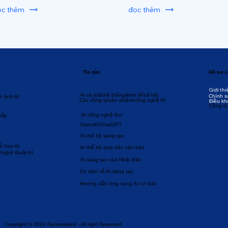
ọc thêm
đọc thêm
Tin tức
Hồ sơ c
Giới thi
AI và luật/hệ thống/kinh tế/xã hội
Chính s
h ảnh AI
Các công ty/sản phẩm/công nghệ AI
Điều kh
Công ty
AI công nghệ lớn
hấp
OpenAI/ChatGPT
AI thế hệ sáng tạo
đồ họa AI
AI thế hệ dựa trên văn bản
/nghệ thuật AI
AI sáng tạo của Nhật Bản
Cơ bản về AI sáng tạo
Hướng dẫn ứng dụng AI cơ bản
Copyright © 2024 Generatived - All right Reserved.