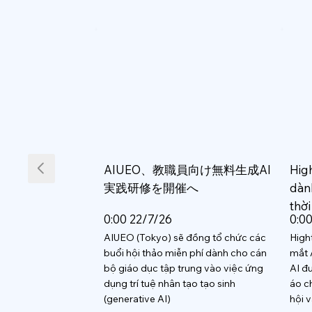
AIUEO、教職員向け無料生成AI
Hig
実践研修を開催へ
dàn
thời
0:00 22/7/26
0:0
AIUEO (Tokyo) sẽ đồng tổ chức các
High
buổi hội thảo miễn phí dành cho cán
mắt 
bộ giáo dục tập trung vào việc ứng
AI đ
dụng trí tuệ nhân tạo tạo sinh
áo c
(generative AI)
hội 