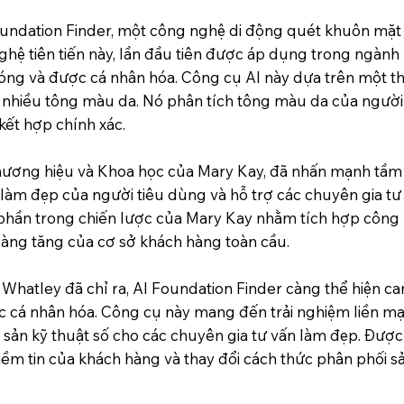
 Foundation Finder, một công nghệ di động quét khuôn mặ
ệ tiên tiến này, lần đầu tiên được áp dụng trong ngành 
óng và được cá nhân hóa. Công cụ AI này dựa trên một t
ện nhiều tông màu da. Nó phân tích tông màu da của ngườ
kết hợp chính xác.
Thương hiệu và Khoa học của Mary Kay, đã nhấn mạnh tầ
 làm đẹp của người tiêu dùng và hỗ trợ các chuyên gia t
 phần trong chiến lược của Mary Kay nhằm tích hợp công n
àng tăng của cơ sở khách hàng toàn cầu.
hatley đã chỉ ra, AI Foundation Finder càng thể hiện cam
c cá nhân hóa. Công cụ này mang đến trải nghiệm liền mạ
i sản kỹ thuật số cho các chuyên gia tư vấn làm đẹp. Được
ềm tin của khách hàng và thay đổi cách thức phân phối s