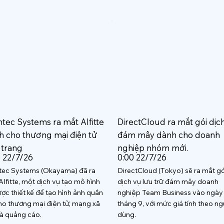
htec Systems ra mắt AIfitte
DirectCloud ra mắt gói dịc
h cho thương mại điện tử
đám mây dành cho doanh
 trang
nghiệp nhóm mới.
0 22/7/26
0:00 22/7/26
tec Systems (Okayama) đã ra
DirectCloud (Tokyo) sẽ ra mắt gó
AIfitte, một dịch vụ tạo mô hình
dịch vụ lưu trữ đám mây doanh
ược thiết kế để tạo hình ảnh quần
nghiệp Team Business vào ngày
ho thương mại điện tử, mạng xã
tháng 9, với mức giá tính theo ng
và quảng cáo.
dùng.