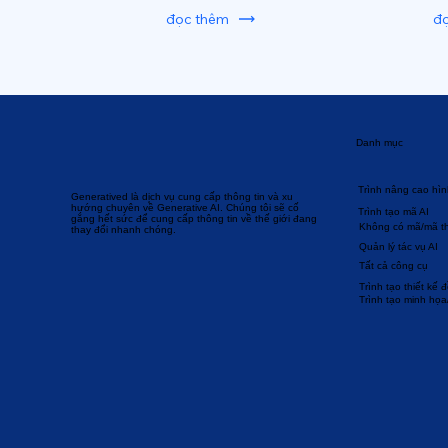
đọc thêm
đ
Danh mục
Trình nâng cao hìn
Generatived là dịch vụ cung cấp thông tin và xu
hướng chuyên về Generative AI. Chúng tôi sẽ cố
Trình tạo mã AI
gắng hết sức để cung cấp thông tin về thế giới đang
Không có mã/mã t
thay đổi nhanh chóng.
Quản lý tác vụ AI
Tất cả công cụ
Trình tạo thiết kế 
Trình tạo minh họa