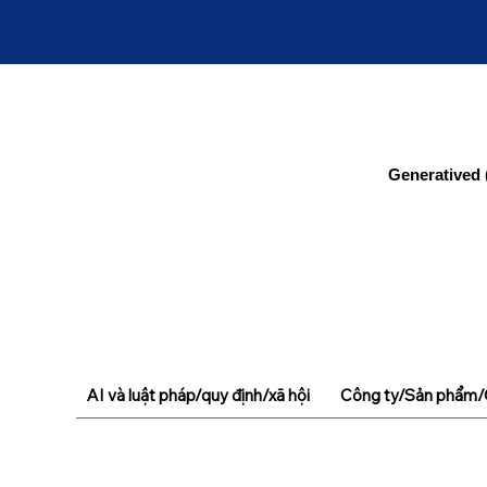
Generatived 
AI và luật pháp/quy định/xã hội
Công ty/Sản phẩm/