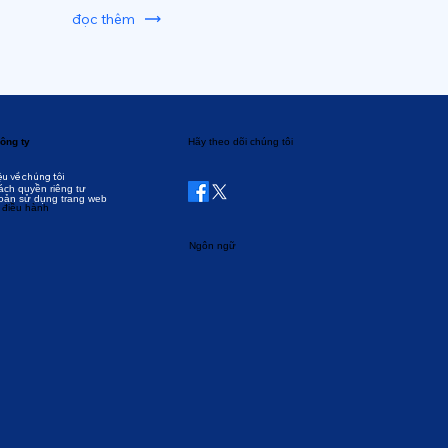
đọc thêm
ông ty
Hãy theo dõi chúng tôi
ệu về chúng tôi
ách quyền riêng tư
oản sử dụng trang web
 điều hành
Ngôn ngữ