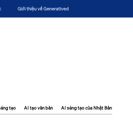
c
Giới thiệu về Generatived
sáng tạo
AI tạo văn bản
AI sáng tạo của Nhật Bản
Khái n