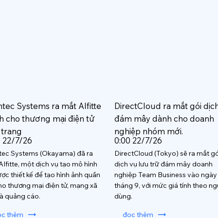
htec Systems ra mắt AIfitte
DirectCloud ra mắt gói dịc
h cho thương mại điện tử
đám mây dành cho doanh
 trang
nghiệp nhóm mới.
0 22/7/26
0:00 22/7/26
tec Systems (Okayama) đã ra
DirectCloud (Tokyo) sẽ ra mắt gó
AIfitte, một dịch vụ tạo mô hình
dịch vụ lưu trữ đám mây doanh
ược thiết kế để tạo hình ảnh quần
nghiệp Team Business vào ngày
ho thương mại điện tử, mạng xã
tháng 9, với mức giá tính theo ng
và quảng cáo.
dùng.
ọc thêm
đọc thêm