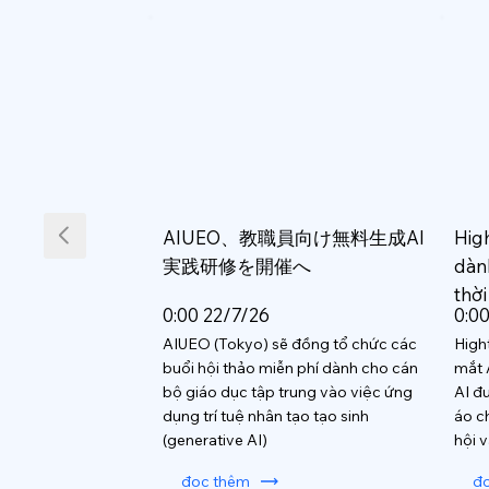
AIUEO、教職員向け無料生成AI
Hig
実践研修を開催へ
dàn
thời
0:00 22/7/26
0:0
AIUEO (Tokyo) sẽ đồng tổ chức các
High
buổi hội thảo miễn phí dành cho cán
mắt 
bộ giáo dục tập trung vào việc ứng
AI đ
dụng trí tuệ nhân tạo tạo sinh
áo c
(generative AI)
hội 
đọc thêm
đ