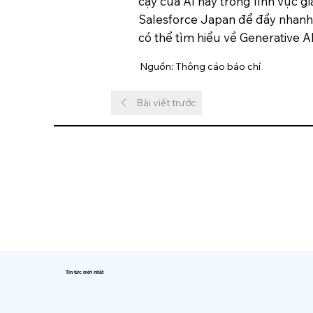
cậy của AI này trong lĩnh vực 
Salesforce Japan để đẩy nhanh vi
có thể tìm hiểu về Generative AI
Nguồn: Thông cáo báo chí
Bài viết trước
Tin tức mới nhất