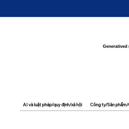
Generatived 
AI và luật pháp/quy định/xã hội
Công ty/Sản phẩm/