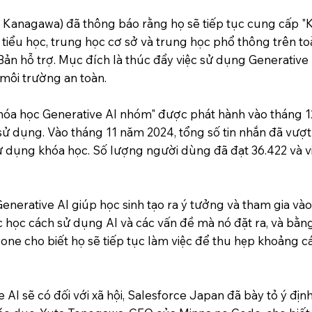
Kanagawa) đã thông báo rằng họ sẽ tiếp tục cung cấp "
 tiểu học, trung học cơ sở và trung học phổ thông trên 
 Bản hỗ trợ. Mục đích là thúc đẩy việc sử dụng Generative
 môi trường an toàn.
Khóa học Generative AI nhóm" được phát hành vào tháng 
 sử dụng. Vào tháng 11 năm 2024, tổng số tin nhắn đã vượt
 sử dụng khóa học. Số lượng người dùng đã đạt 36.422 và v
 Generative AI giúp học sinh tạo ra ý tưởng và tham gia v
 học cách sử dụng AI và các vấn đề mà nó đặt ra, và bằn
one cho biết họ sẽ tiếp tục làm việc để thu hẹp khoảng c
AI sẽ có đối với xã hội, Salesforce Japan đã bày tỏ ý định