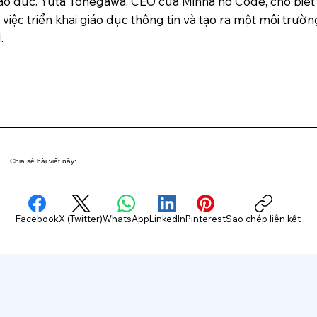
giáo dục. Yuta Tonegawa, CEO của Minna no Code, cho biế
ệc triển khai giáo dục thông tin và tạo ra một môi trường
.
Chia sẻ bài viết này:
Facebook
X (Twitter)
WhatsApp
LinkedIn
Pinterest
Sao chép liên kết