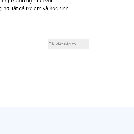
t ông muốn hợp tác với
 nơi tất cả trẻ em và học sinh
Bài viết tiếp theo