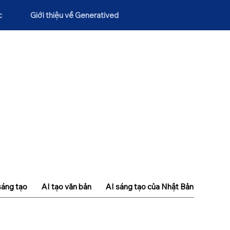
c
Giới thiệu về Generatived
sáng tạo
AI tạo văn bản
AI sáng tạo của Nhật Bản
Khái n