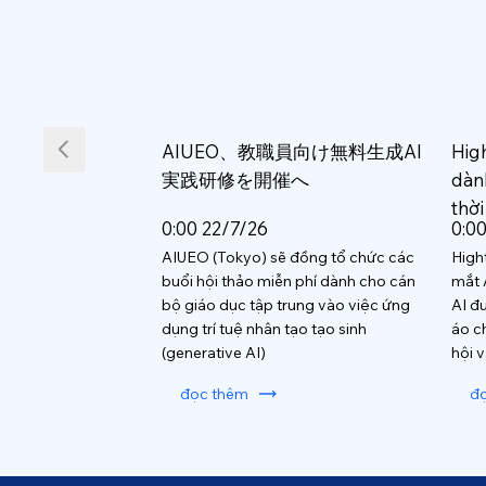
AIUEO、教職員向け無料生成AI
Hig
実践研修を開催へ
dàn
thời
0:00 22/7/26
0:0
AIUEO (Tokyo) sẽ đồng tổ chức các
High
buổi hội thảo miễn phí dành cho cán
mắt 
bộ giáo dục tập trung vào việc ứng
AI đ
dụng trí tuệ nhân tạo tạo sinh
áo c
(generative AI)
hội 
đọc thêm
đ