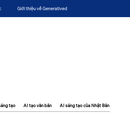
c
Giới thiệu về Generatived
sáng tạo
AI tạo văn bản
AI sáng tạo của Nhật Bản
Khái n