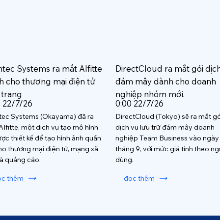
htec Systems ra mắt AIfitte
DirectCloud ra mắt gói dịc
h cho thương mại điện tử
đám mây dành cho doanh
 trang
nghiệp nhóm mới.
0 22/7/26
0:00 22/7/26
tec Systems (Okayama) đã ra
DirectCloud (Tokyo) sẽ ra mắt gó
AIfitte, một dịch vụ tạo mô hình
dịch vụ lưu trữ đám mây doanh
ược thiết kế để tạo hình ảnh quần
nghiệp Team Business vào ngày
ho thương mại điện tử, mạng xã
tháng 9, với mức giá tính theo ng
và quảng cáo.
dùng.
ọc thêm
đọc thêm