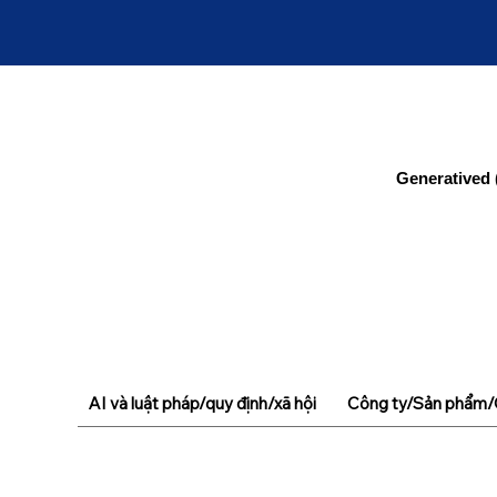
Generatived 
AI và luật pháp/quy định/xã hội
Công ty/Sản phẩm/