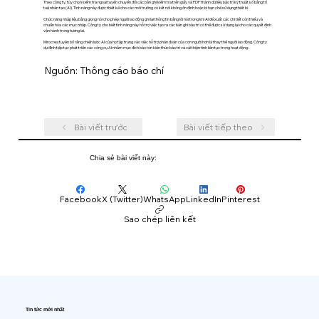
Theo công ty, tùy chọn kiểm tra ngoại tuyến chuyển đổi các bản ghi kiểm tra trên giấy và PDF thành dữ liệu bảo trì kỹ thuật số bằng trí
tuệ nhân tạo (AI). Tính năng này được thiết kế cho các môi trường có kết nối không ổn định hoặc bị hạn chế sử dụng thiết bị.
Chức năng nhập liệu bằng giọng nói cho phép người lao động ghi lại thông tin bằng lời nói trong khi AI đề xuất các chi tiết còn thiếu và
chuẩn hóa các mục nhập. Công ty cho biết tính năng này hỗ trợ việc tạo ra các bản ghi bảo trì có thể được sử dụng lại cho các quyết định
vận hành trong tương lai.
Mirocrea tuyên bố rằng chiến lược AI của họ tập trung vào việc hỗ trợ phán đoán của con người hơn là thay thế người lao động. Công ty
dự định tiếp tục phát triển các công cụ AI nhằm mục đích bảo tồn kiến ​​thức bảo trì và cải thiện tính liên tục trong hoạt động.
Nguồn: Thông cáo báo chí
Bài viết trước
Bài viết tiếp theo
Chia sẻ bài viết này:
Facebook
X (Twitter)
WhatsApp
LinkedIn
Pinterest
Sao chép liên kết
Tin tức mới nhất