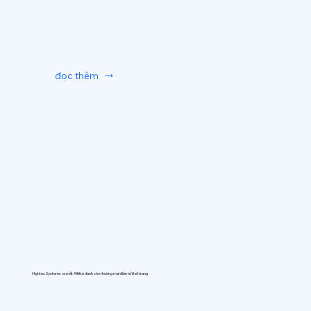
đọc thêm
Hightec Systems ra mắt AIfitte dành cho thương mại điện tử thời trang