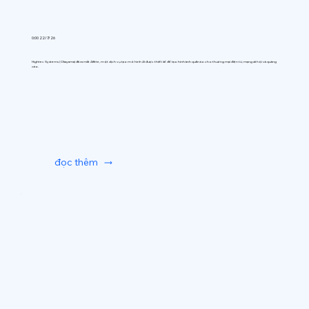
0:00 22/7/26
Hightec Systems (Okayama) đã ra mắt AIfitte, một dịch vụ tạo mô hình AI được thiết kế để tạo hình ảnh quần áo cho thương mại điện tử, mạng xã hội và quảng
cáo.
đọc thêm