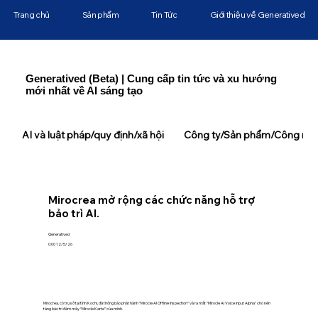
Trang chủ
Sản phẩm
Tin Tức
Giới thiệu về Generatived
Generatived (Beta) | Cung cấp tin tức và xu hướng
mới nhất về AI sáng tạo
AI và luật pháp/quy định/xã hội
Công ty/Sản phẩm/Công ngh
Mirocrea mở rộng các chức năng hỗ trợ
bảo trì AI.
Generatived
0:00 12/5/26
Mirocrea, có trụ sở tại tỉnh Kochi, đã thông báo phát hành “Mirocle AI Offline Inspection” và ra mắt “Mirocle AI Voice Input Alpha” cho nền
tảng bảo trì đám mây “Mirocle Karte” của mình.