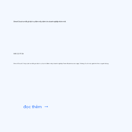
DirectCloud ra mắt gói dịch vụ đám mây dành cho doanh nghiệp nhóm mới.
0:00 22/7/26
DirectCloud (Tokyo) sẽ ra mắt gói dịch vụ lưu trữ đám mây doanh nghiệp Team Business vào ngày 1 tháng 9, với mức giá tính theo người dùng.
đọc thêm