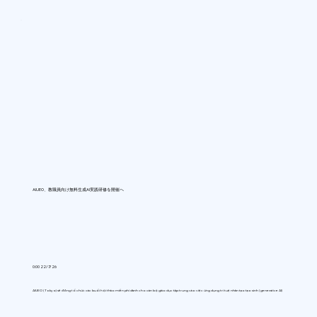
AIUEO、教職員向け無料生成AI実践研修を開催へ
0:00 22/7/26
AIUEO (Tokyo) sẽ đồng tổ chức các buổi hội thảo miễn phí dành cho cán bộ giáo dục tập trung vào việc ứng dụng trí tuệ nhân tạo tạo sinh (generative AI)