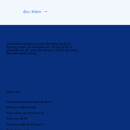
đọc thêm
Generatived là dịch vụ cung cấp thông tin và xu
hướng chuyên về Generative AI. Chúng tôi sẽ cố
gắng hết sức để cung cấp thông tin về thế giới đang
thay đổi nhanh chóng.
Danh mục
Trình tạo minh họa/nghệ thuật AI
Không có mã/mã thấp
Trình nâng cao hình ảnh AI
Trình tạo mã AI
Trình tạo thiết kế đồ họa AI