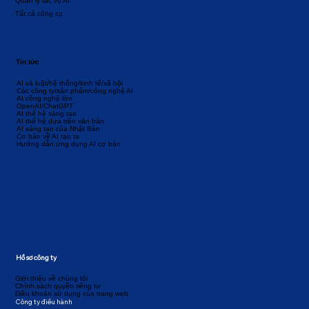
Quản lý tác vụ AI
Tất cả công cụ
Tin tức
AI và luật/hệ thống/kinh tế/xã hội
Các công ty/sản phẩm/công nghệ AI
AI công nghệ lớn
OpenAI/ChatGPT
AI thế hệ sáng tạo
AI thế hệ dựa trên văn bản
AI sáng tạo của Nhật Bản
Cơ bản về AI tạo ra
Hướng dẫn ứng dụng AI cơ bản
Hồ sơ công ty
Giới thiệu về chúng tôi
Chính sách quyền riêng tư
Điều khoản sử dụng của trang web
Công ty điều hành