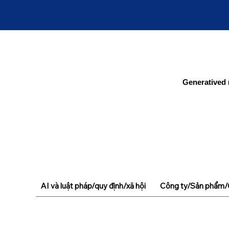
Generatived 
AI và luật pháp/quy định/xã hội
Công ty/Sản phẩm/