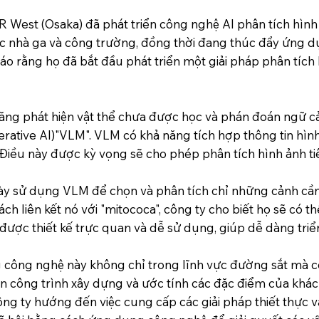
, JR West (Osaka) đã phát triển công nghệ AI phân tích hìn
các nhà ga và công trường, đồng thời đang thúc đẩy ứng d
o rằng họ đã bắt đầu phát triển một giải pháp phân tích 
 năng phát hiện vật thể chưa được học và phán đoán ngữ
rative AI)"VLM". VLM có khả năng tích hợp thông tin hìn
Điều này được kỳ vọng sẽ cho phép phân tích hình ảnh tiê
này sử dụng VLM để chọn và phân tích chỉ những cảnh cần 
ách liên kết nó với "mitococa", công ty cho biết họ sẽ có
ược thiết kế trực quan và dễ sử dụng, giúp dễ dàng triển 
ng nghệ này không chỉ trong lĩnh vực đường sắt mà cò
n công trình xây dựng và ước tính các đặc điểm của khác
công ty hướng đến việc cung cấp các giải pháp thiết thực v