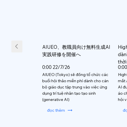
AIUEO、教職員向け無料生成AI
Hig
実践研修を開催へ
dàn
thời
0:00 22/7/26
0:0
AIUEO (Tokyo) sẽ đồng tổ chức các
High
buổi hội thảo miễn phí dành cho cán
mắt 
bộ giáo dục tập trung vào việc ứng
AI đ
dụng trí tuệ nhân tạo tạo sinh
áo c
(generative AI)
hội 
đọc thêm
đ