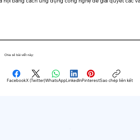
ã hội bằng cách ứng dụng công nghệ để giải quyết các vấn
Chia sẻ bài viết này:
Facebook
X (Twitter)
WhatsApp
LinkedIn
Pinterest
Sao chép liên kết