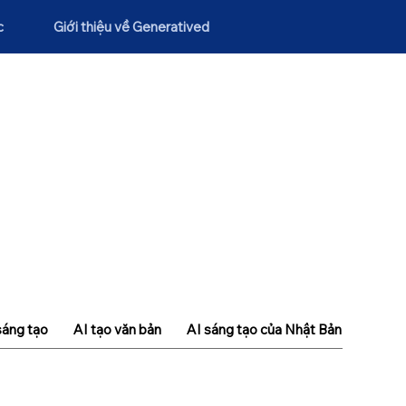
c
Giới thiệu về Generatived
sáng tạo
AI tạo văn bản
AI sáng tạo của Nhật Bản
Khái n