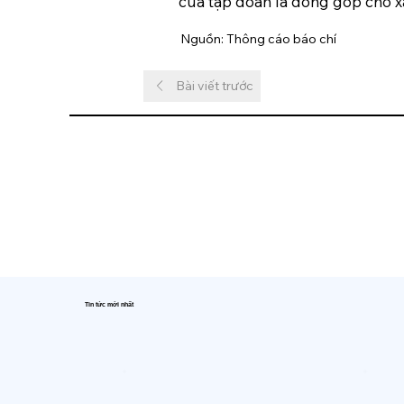
của tập đoàn là đóng góp cho x
Nguồn: Thông cáo báo chí
Bài viết trước
Tin tức mới nhất