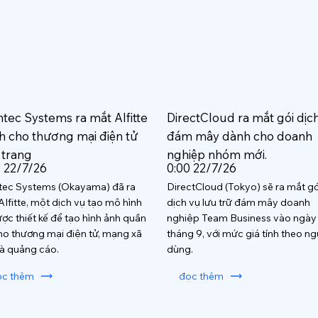
htec Systems ra mắt AIfitte
DirectCloud ra mắt gói dịc
h cho thương mại điện tử
đám mây dành cho doanh
 trang
nghiệp nhóm mới.
0 22/7/26
0:00 22/7/26
tec Systems (Okayama) đã ra
DirectCloud (Tokyo) sẽ ra mắt gó
AIfitte, một dịch vụ tạo mô hình
dịch vụ lưu trữ đám mây doanh
ược thiết kế để tạo hình ảnh quần
nghiệp Team Business vào ngày
ho thương mại điện tử, mạng xã
tháng 9, với mức giá tính theo ng
và quảng cáo.
dùng.
ọc thêm
đọc thêm