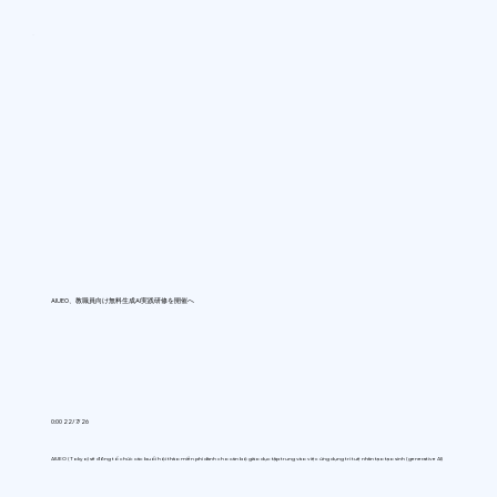
AIUEO、教職員向け無料生成AI実践研修を開催へ
0:00 22/7/26
AIUEO (Tokyo) sẽ đồng tổ chức các buổi hội thảo miễn phí dành cho cán bộ giáo dục tập trung vào việc ứng dụng trí tuệ nhân tạo tạo sinh (generative AI)