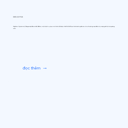
0:00 22/7/26
Hightec Systems (Okayama) đã ra mắt AIfitte, một dịch vụ tạo mô hình AI được thiết kế để tạo hình ảnh quần áo cho thương mại điện tử, mạng xã hội và quảng
cáo.
đọc thêm