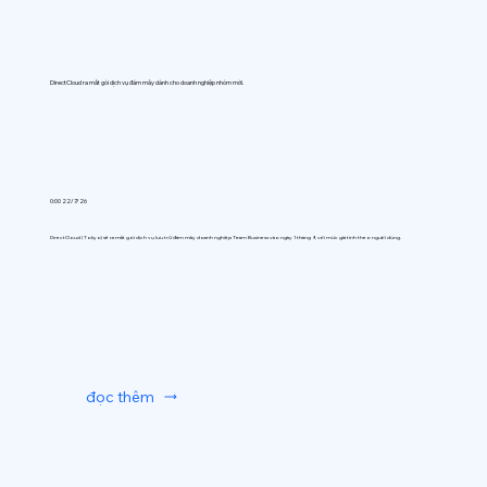
DirectCloud ra mắt gói dịch vụ đám mây dành cho doanh nghiệp nhóm mới.
0:00 22/7/26
DirectCloud (Tokyo) sẽ ra mắt gói dịch vụ lưu trữ đám mây doanh nghiệp Team Business vào ngày 1 tháng 9, với mức giá tính theo người dùng.
đọc thêm