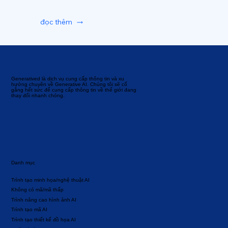
đọc thêm
Generatived là dịch vụ cung cấp thông tin và xu
hướng chuyên về Generative AI. Chúng tôi sẽ cố
gắng hết sức để cung cấp thông tin về thế giới đang
thay đổi nhanh chóng.
Danh mục
Trình tạo minh họa/nghệ thuật AI
Không có mã/mã thấp
Trình nâng cao hình ảnh AI
Trình tạo mã AI
Trình tạo thiết kế đồ họa AI