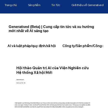
Trang chủ
Sản phẩm
Tin Tức
Giới thiệu về Generatived
Generatived (Beta) | Cung cấp tin tức và xu hướng
mới nhất về AI sáng tạo
AI và luật pháp/quy định/xã hội
Công ty/Sản phẩm/Công ngh
Hội thảo Quản trị AI của Viện Nghiên cứu
Hệ thống Xã hội Mới
Generatived
0:00 22/8/25
Viện Nghiên cứu Hệ thống Xã hội Mới (Minato-ku, Tokyo) sẽ tổ chức hội thảo về xây dựng và triển khai quản trị AI. Hội thảo sẽ được tổ
chức vào ngày 1 tháng 10 năm 2025 tại Phòng Hội thảo SSK và thông qua hội thảo trực tuyến Zoom . Thông qua các nghiên cứu điển
hình mới nhất từ ​​Nhật Bản và Châu Âu, người tham dự sẽ được tìm hiểu những điểm chính của quản lý rủi ro khi sử dụng AI.