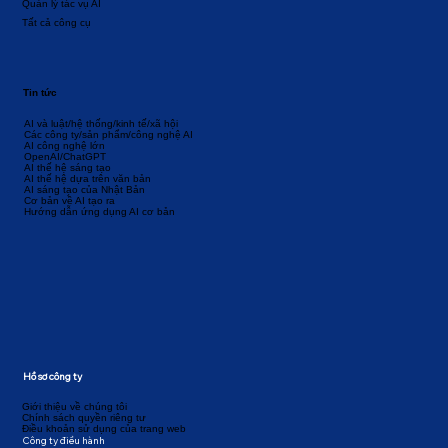
Quản lý tác vụ AI
Tất cả công cụ
Tin tức
AI và luật/hệ thống/kinh tế/xã hội
Các công ty/sản phẩm/công nghệ AI
AI công nghệ lớn
OpenAI/ChatGPT
AI thế hệ sáng tạo
AI thế hệ dựa trên văn bản
AI sáng tạo của Nhật Bản
Cơ bản về AI tạo ra
Hướng dẫn ứng dụng AI cơ bản
Hồ sơ công ty
Giới thiệu về chúng tôi
Chính sách quyền riêng tư
Điều khoản sử dụng của trang web
Công ty điều hành