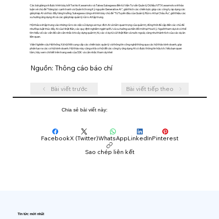
Các bài giảng sẽ được trình bày bởi Toshio Kawamoto và Takea Sukegawa đến từ Viện Tư vấn Quản lý Dữ liệu NTT. Kawamoto sẽ thảo
luận về chủ đề "Năng lực cạnh tranh và Quản trị trong Kỷ nguyên Generative AI ", giải thích các chiến lược giúp các công ty áp dụng các
giải pháp AI và thúc đẩy tăng trưởng. Sukegawa cũng sẽ trình bày chủ đề "Từ Tuyến đầu của Quản lý Rủi ro AI tại Châu Âu", giới thiệu các
xu hướng ứng dụng AI và các giải pháp quản lý rủi ro AI tập trung.
Hội thảo sẽ tập trung vào những rủi ro do việc sử dụng sai mục đích AI và tầm quan trọng của quản trị, đồng thời đề cập đến các chủ đề
như Đạo luật thúc đẩy AI của Nhật Bản, các quy định nghiêm ngặt tại EU và xu hướng ưu tiên đổi mới tại Hoa Kỳ. Người tham dự sẽ có thể
tìm hiểu về các vấn đề cần cân nhắc khi xây dựng quản trị AI, các ví dụ từ cả Nhật Bản và nước ngoài, cũng như thành tích của các dự án
liên quan.
Viện Nghiên cứu Hệ thống Xã hội Mới cung cấp các chiến lược quản lý và thông tin công nghệ thông qua các hội thảo kinh doanh, góp
phần tạo ra các cơ hội kinh doanh. Hội thảo này cũng sẽ là cơ hội để các công ty ứng dụng AI có được thông tin hữu ích. Nếu bạn quan
tâm, hãy xem chi tiết trên trang web của SSK và cân nhắc tham dự nhé!
Nguồn: Thông cáo báo chí
Bài viết trước
Bài viết tiếp theo
Chia sẻ bài viết này:
Facebook
X (Twitter)
WhatsApp
LinkedIn
Pinterest
Sao chép liên kết
Tin tức mới nhất