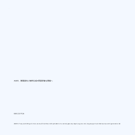
AIUEO、教職員向け無料生成AI実践研修を開催へ
0:00 22/7/26
AIUEO (Tokyo) sẽ đồng tổ chức các buổi hội thảo miễn phí dành cho cán bộ giáo dục tập trung vào việc ứng dụng trí tuệ nhân tạo tạo sinh (generative AI)