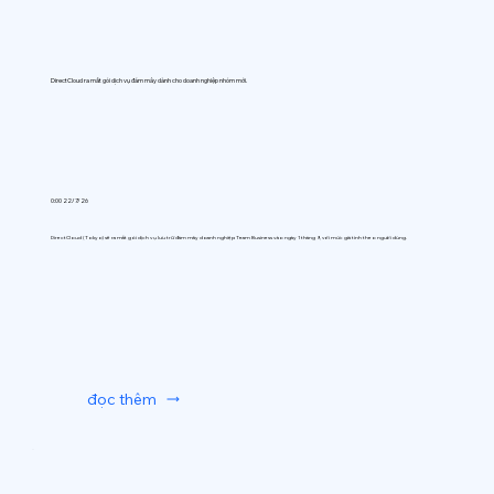
DirectCloud ra mắt gói dịch vụ đám mây dành cho doanh nghiệp nhóm mới.
0:00 22/7/26
DirectCloud (Tokyo) sẽ ra mắt gói dịch vụ lưu trữ đám mây doanh nghiệp Team Business vào ngày 1 tháng 9, với mức giá tính theo người dùng.
đọc thêm