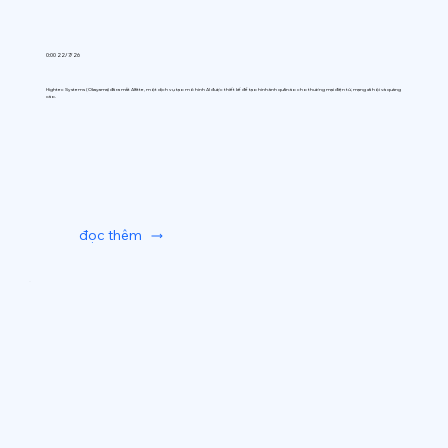
0:00 22/7/26
Hightec Systems (Okayama) đã ra mắt AIfitte, một dịch vụ tạo mô hình AI được thiết kế để tạo hình ảnh quần áo cho thương mại điện tử, mạng xã hội và quảng
cáo.
đọc thêm