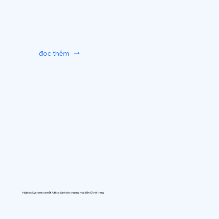
đọc thêm
Hightec Systems ra mắt AIfitte dành cho thương mại điện tử thời trang