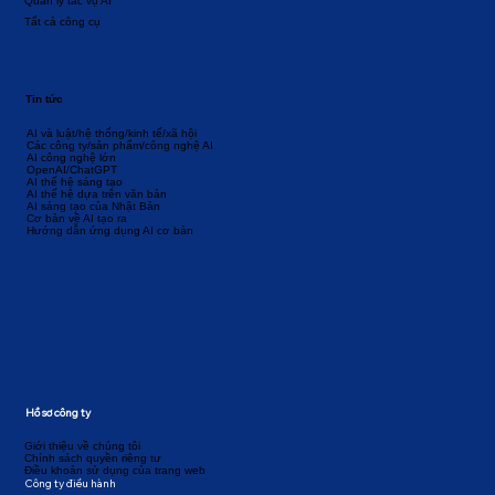
Quản lý tác vụ AI
Tất cả công cụ
Tin tức
AI và luật/hệ thống/kinh tế/xã hội
Các công ty/sản phẩm/công nghệ AI
AI công nghệ lớn
OpenAI/ChatGPT
AI thế hệ sáng tạo
AI thế hệ dựa trên văn bản
AI sáng tạo của Nhật Bản
Cơ bản về AI tạo ra
Hướng dẫn ứng dụng AI cơ bản
Hồ sơ công ty
Giới thiệu về chúng tôi
Chính sách quyền riêng tư
Điều khoản sử dụng của trang web
Công ty điều hành