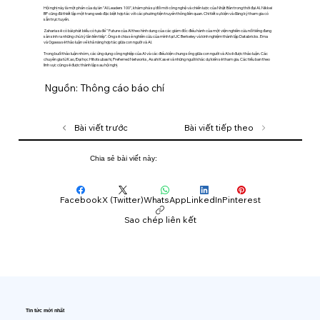
Hội nghị này là một phần của dự án "AI Leaders 100", khám phá sự đổi mới công nghệ và chiến lược của Nhật Bản trong thời đại AI. Nikkei
BP cũng đã thiết lập một trang web đặc biệt hợp tác với các phương tiện truyền thông liên quan. Chi tiết sự kiện và đăng ký tham gia có
sẵn trực tuyến.
Zaharia sẽ có bài phát biểu có tựa đề " Future của AI theo hình dung của các giám đốc điều hành của một viện nghiên cứu nổi tiếng đang
sản sinh ra những chú kỳ lân liên tiếp". Ông sẽ chia sẻ nghiên cứu của mình tại UC Berkeley và kinh nghiệm thành lập Databricks. Ema
và Ogawa sẽ thảo luận về khả năng hợp tác giữa con người và AI.
Trong buổi thảo luận nhóm, các ứng dụng công nghiệp của AI và các điều kiện chung sống giữa con người và AI sẽ được thảo luận. Các
chuyên gia từ Kao, Đại học Hitotsubashi, Preferred Networks, Asahi Kasei và những người khác dự kiến ​​sẽ tham gia. Các tiểu ban theo
lĩnh vực cũng sẽ được thành lập sau hội nghị.
Nguồn: Thông cáo báo chí
Bài viết trước
Bài viết tiếp theo
Chia sẻ bài viết này:
Facebook
X (Twitter)
WhatsApp
LinkedIn
Pinterest
Sao chép liên kết
Tin tức mới nhất