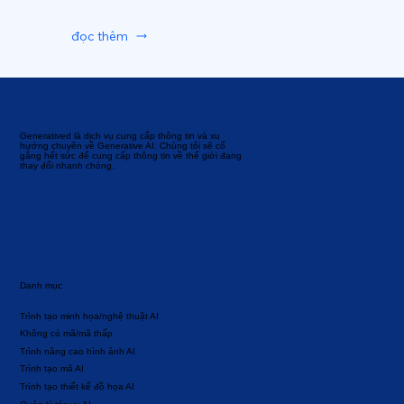
đọc thêm
Generatived là dịch vụ cung cấp thông tin và xu
hướng chuyên về Generative AI. Chúng tôi sẽ cố
gắng hết sức để cung cấp thông tin về thế giới đang
thay đổi nhanh chóng.
Danh mục
Trình tạo minh họa/nghệ thuật AI
Không có mã/mã thấp
Trình nâng cao hình ảnh AI
Trình tạo mã AI
Trình tạo thiết kế đồ họa AI