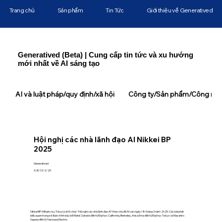
Trang chủ
Sản phẩm
Tin Tức
Giới thiệu về Generatived
Generatived (Beta) | Cung cấp tin tức và xu hướng
mới nhất về AI sáng tạo
AI và luật pháp/quy định/xã hội
Công ty/Sản phẩm/Công ngh
Hội nghị các nhà lãnh đạo AI Nikkei BP
2025
Generatived
4:30 13/2/25
Nikkei BP (Minato-ku, Tokyo) sẽ tổ chức "Hội nghị các nhà lãnh đạo AI" theo chủ đề AI vào ngày 18 tháng 3 năm 2025. Các bài phát
biểu quan trọng sẽ được trình bày bởi Matei Zaharia đến từ Đại học California, Berkeley, Arisa Ema đến từ Đại học Tokyo và Masahiro
Ogawa đến từ Yaskawa Electric.