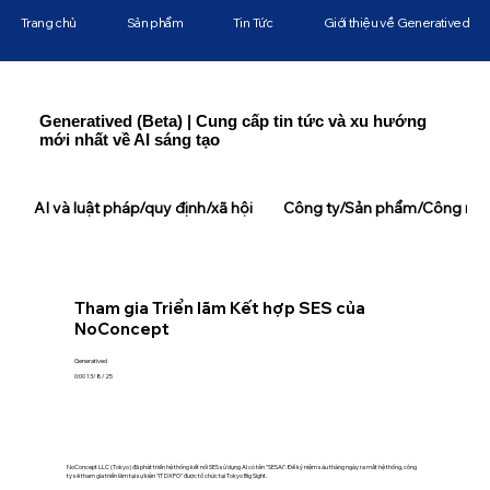
Trang chủ
Sản phẩm
Tin Tức
Giới thiệu về Generatived
Generatived (Beta) | Cung cấp tin tức và xu hướng
mới nhất về AI sáng tạo
AI và luật pháp/quy định/xã hội
Công ty/Sản phẩm/Công ngh
Tham gia Triển lãm Kết hợp SES của
NoConcept
Generatived
0:00 13/8/25
NoConcept LLC (Tokyo) đã phát triển hệ thống kết nối SES sử dụng AI có tên "SESAi". Để kỷ niệm sáu tháng ngày ra mắt hệ thống, công
ty sẽ tham gia triển lãm tại sự kiện "IT DXPO" được tổ chức tại Tokyo Big Sight.