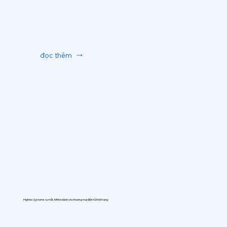
đọc thêm
Hightec Systems ra mắt AIfitte dành cho thương mại điện tử thời trang