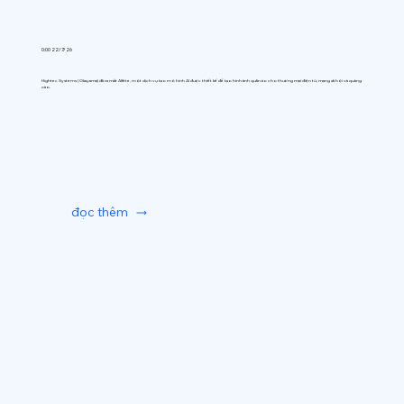
0:00 22/7/26
Hightec Systems (Okayama) đã ra mắt AIfitte, một dịch vụ tạo mô hình AI được thiết kế để tạo hình ảnh quần áo cho thương mại điện tử, mạng xã hội và quảng
cáo.
đọc thêm