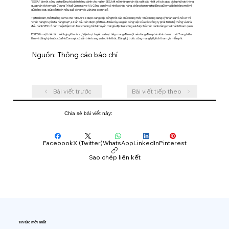
"SESAi" là một công cụ tự động hóa bán hàng dành cho ngành SES, kết nối những nhân tài xuất sắc nhất với các giao dịch phù hợp thông
qua phân tích email sử dụng Trí tuệ Generative AI). Công cụ này có nhiều chức năng, chẳng hạn như tự động gửi email bán hàng mới và
gửi hàng loạt, giúp cải thiện hiệu quả công việc và tăng doanh số.
Tại triển lãm, môi trường demo cho "SESAi" sẽ được cung cấp, đồng thời các chức năng mới, "chức năng đăng ký nhân sự và hồ sơ" và
"chức năng truyền tải hàng loạt", sẽ lần đầu tiên được giới thiệu. Điều này sẽ giúp công việc của các công ty phát triển hệ thống và nhà
điều hành SES trở nên thuận tiện hơn. Một chương trình khuyến mãi giá đặc biệt cũng sẽ được tổ chức dành riêng cho khách tham quan.
DXPO là một triển lãm kết hợp giữa các sự kiện trực tuyến và trực tiếp, mang đến một nền tảng đàm phán kinh doanh mới. Trang triển
lãm và đăng ký trước của NoConcept có sẵn trên trang web chính thức. Đăng ký trước cũng mang lại lợi ích tham gia miễn phí.
Nguồn: Thông cáo báo chí
Bài viết trước
Bài viết tiếp theo
Chia sẻ bài viết này:
Facebook
X (Twitter)
WhatsApp
LinkedIn
Pinterest
Sao chép liên kết
Tin tức mới nhất