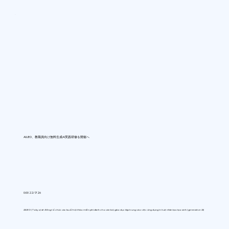
AIUEO、教職員向け無料生成AI実践研修を開催へ
0:00 22/7/26
AIUEO (Tokyo) sẽ đồng tổ chức các buổi hội thảo miễn phí dành cho cán bộ giáo dục tập trung vào việc ứng dụng trí tuệ nhân tạo tạo sinh (generative AI)