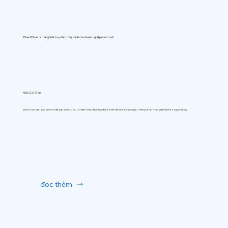
DirectCloud ra mắt gói dịch vụ đám mây dành cho doanh nghiệp nhóm mới.
0:00 22/7/26
DirectCloud (Tokyo) sẽ ra mắt gói dịch vụ lưu trữ đám mây doanh nghiệp Team Business vào ngày 1 tháng 9, với mức giá tính theo người dùng.
đọc thêm