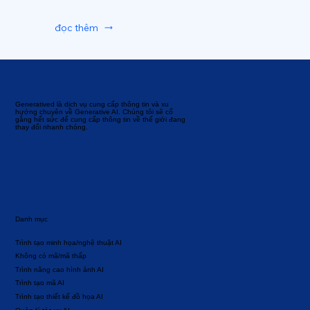
đọc thêm
Generatived là dịch vụ cung cấp thông tin và xu
hướng chuyên về Generative AI. Chúng tôi sẽ cố
gắng hết sức để cung cấp thông tin về thế giới đang
thay đổi nhanh chóng.
Danh mục
Trình tạo minh họa/nghệ thuật AI
Không có mã/mã thấp
Trình nâng cao hình ảnh AI
Trình tạo mã AI
Trình tạo thiết kế đồ họa AI