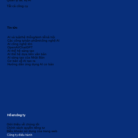
Quản lý tác vụ AI
Tất cả công cụ
Tin tức
AI và luật/hệ thống/kinh tế/xã hội
Các công ty/sản phẩm/công nghệ AI
AI công nghệ lớn
OpenAI/ChatGPT
AI thế hệ sáng tạo
AI thế hệ dựa trên văn bản
AI sáng tạo của Nhật Bản
Cơ bản về AI tạo ra
Hướng dẫn ứng dụng AI cơ bản
Hồ sơ công ty
Giới thiệu về chúng tôi
Chính sách quyền riêng tư
Điều khoản sử dụng của trang web
Công ty điều hành