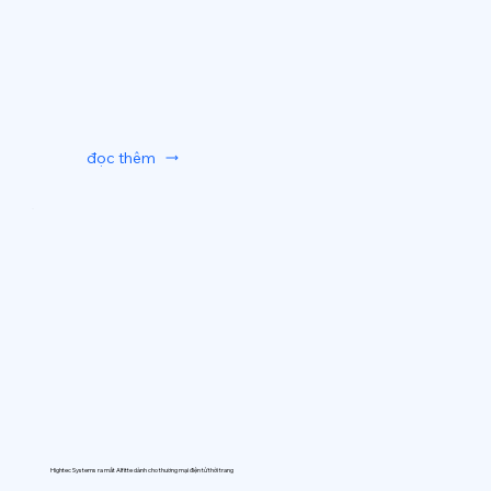
đọc thêm
Hightec Systems ra mắt AIfitte dành cho thương mại điện tử thời trang