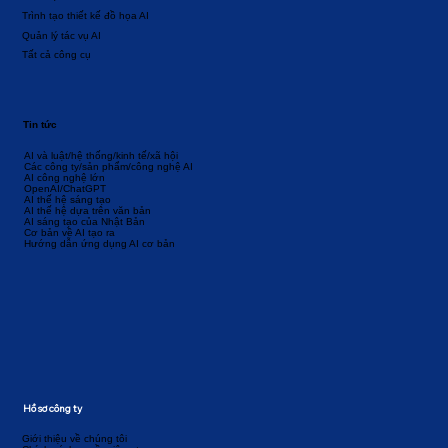
Trình tạo thiết kế đồ họa AI
Quản lý tác vụ AI
Tất cả công cụ
Tin tức
AI và luật/hệ thống/kinh tế/xã hội
Các công ty/sản phẩm/công nghệ AI
AI công nghệ lớn
OpenAI/ChatGPT
AI thế hệ sáng tạo
AI thế hệ dựa trên văn bản
AI sáng tạo của Nhật Bản
Cơ bản về AI tạo ra
Hướng dẫn ứng dụng AI cơ bản
Hồ sơ công ty
Giới thiệu về chúng tôi