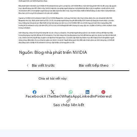
nhất quán trên các hệ thống khác nhau.
Bản phát hành mới nhất của NVIDIA AI Workbench bao gồm sự hợp tác với NVIDIA Brev, một nền tảng phát triển AI, để cung cấp quyền
truy cập dễ dàng vào GPU đám mây. Sự tích hợp này cho phép người dùng tạo một phiên bản đám mây trong Brev và kết nối nó với AI
Workbench để có trải nghiệm người dùng toàn diện dựa trên đám mây. Quy trình được thiết kế để dễ dàng và việc thêm một phiên bản
Brev làm vị trí trong AI Workbench chỉ cần một vài lệnh.
Ngoài ra, NVIDIA AI Workbench hiện hỗ trợ NVIDIA Blueprints, một quy trình làm việc tham khảo dành cho các nhà phát triển. Một
Blueprint như vậy, được phát hành tại CES 2025, cho phép người dùng chuyển đổi tài liệu PDF thành nội dung âm thanh được cá nhân
hóa, chẳng hạn như podcast. Bản thiết kế này tận dụng các dịch vụ vi mô NVIDIA NIM và có thể chạy an toàn trên mạng riêng. Môi
trường AI Workbench xử lý cấu hình GPU, hỗ trợ các môi trường phát triển chung và cung cấp các cài đặt có thể tùy chỉnh và được chứa
trong container.
Nền tảng này cũng mở rộng khả năng Git và các công cụ cộng tác, cho phép người dùng quản lý các nhánh và thay đổi tệp trực tiếp
trong ứng dụng máy tính để bàn AI Workbench. Các tính năng mới của ứng dụng máy tính để bàn bao gồm lọc dự án, tạo tiện ích liên kết
sâu, chỉnh sửa trình duyệt tệp và giám sát tệp theo thời gian thực. Các bản cập nhật này nhằm mục đích hợp lý hóa trải nghiệm người
dùng và tạo điều kiện cho sự cộng tác giữa các nhóm và dự án. Người dùng quan tâm đến việc khám phá các tính năng này có thể bắt
đầu bằng cách cài đặt AI Workbench và truy cập tài liệu và tài nguyên có sẵn.
Nguồn: Blog nhà phát triển NVIDIA
Bài viết trước
Bài viết tiếp theo
Chia sẻ bài viết này:
Facebook
X (Twitter)
WhatsApp
LinkedIn
Pinterest
Sao chép liên kết