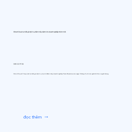
DirectCloud ra mắt gói dịch vụ đám mây dành cho doanh nghiệp nhóm mới.
0:00 22/7/26
DirectCloud (Tokyo) sẽ ra mắt gói dịch vụ lưu trữ đám mây doanh nghiệp Team Business vào ngày 1 tháng 9, với mức giá tính theo người dùng.
đọc thêm