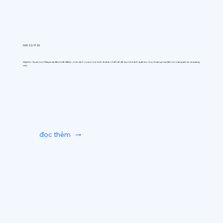
0:00 22/7/26
Hightec Systems (Okayama) đã ra mắt AIfitte, một dịch vụ tạo mô hình AI được thiết kế để tạo hình ảnh quần áo cho thương mại điện tử, mạng xã hội và quảng
cáo.
đọc thêm