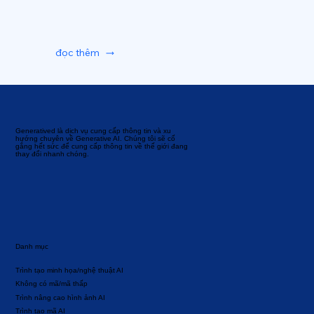
đọc thêm
Generatived là dịch vụ cung cấp thông tin và xu
hướng chuyên về Generative AI. Chúng tôi sẽ cố
gắng hết sức để cung cấp thông tin về thế giới đang
thay đổi nhanh chóng.
Danh mục
Trình tạo minh họa/nghệ thuật AI
Không có mã/mã thấp
Trình nâng cao hình ảnh AI
Trình tạo mã AI