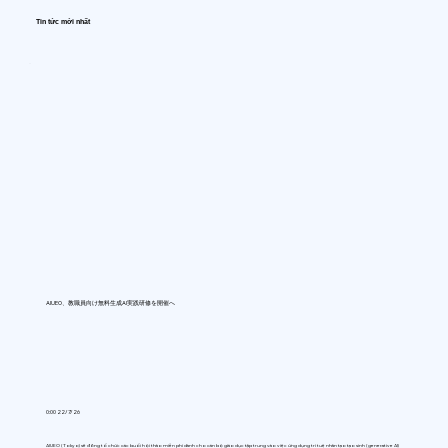
Tin tức mới nhất
AIUEO、教職員向け無料生成AI実践研修を開催へ
0:00 22/7/26
AIUEO (Tokyo) sẽ đồng tổ chức các buổi hội thảo miễn phí dành cho cán bộ giáo dục tập trung vào việc ứng dụng trí tuệ nhân tạo tạo sinh (generative AI)