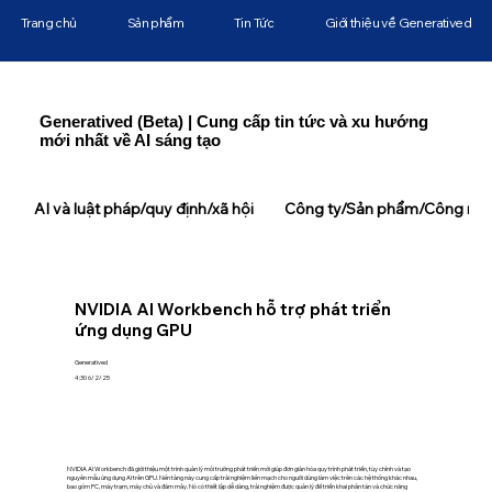
Trang chủ
Sản phẩm
Tin Tức
Giới thiệu về Generatived
Generatived (Beta) | Cung cấp tin tức và xu hướng
mới nhất về AI sáng tạo
AI và luật pháp/quy định/xã hội
Công ty/Sản phẩm/Công ngh
NVIDIA AI Workbench hỗ trợ phát triển
ứng dụng GPU
Generatived
4:30 6/2/25
NVIDIA AI Workbench đã giới thiệu một trình quản lý môi trường phát triển mới giúp đơn giản hóa quy trình phát triển, tùy chỉnh và tạo
nguyên mẫu ứng dụng AI trên GPU. Nền tảng này cung cấp trải nghiệm liền mạch cho người dùng làm việc trên các hệ thống khác nhau,
bao gồm PC, máy trạm, máy chủ và đám mây. Nó có thiết lập dễ dàng, trải nghiệm được quản lý để triển khai phân tán và chức năng