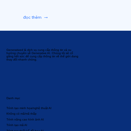
đọc thêm
Generatived là dịch vụ cung cấp thông tin và xu
hướng chuyên về Generative AI. Chúng tôi sẽ cố
gắng hết sức để cung cấp thông tin về thế giới đang
thay đổi nhanh chóng.
Danh mục
Trình tạo minh họa/nghệ thuật AI
Không có mã/mã thấp
Trình nâng cao hình ảnh AI
Trình tạo mã AI
Trình tạo thiết kế đồ họa AI