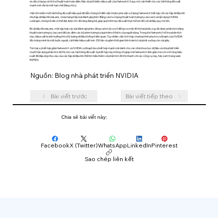
do dễ sử dụng và hỗ trợ thuật toán toàn diện. Mặc dù phổ biến, hiệu suất của NetworkX ở quy mô cần thiết cho các hệ thống đề xuất
mạnh mẽ vẫn là một hạn chế đáng chú ý.
Việc tìm kiếm một hệ thống đề xuất hiệu quả đã dẫn chúng tôi đến việc khám phá việc sử dụng NetworkX kết hợp với các tập dữ liệu lớn
như tập dữ liệu MovieLens, chứa hàng triệu bài đánh giá phim. Bằng cách sử dụng thuật toán tương tự Jaccard và tận dụng NVIDIA
cuGraph, chúng tôi đã có thể đạt được tốc độ tăng đáng kể, giúp quá trình tạo đề xuất thực tế hơn đối với dữ liệu quy mô lớn.
Bộ dữ liệu MovieLens, một tập hợp các bài đánh giá phim, đóng vai trò là cơ sở để tạo ra một đồ thị hai phần, sau đó được phân tích bằng
thuật toán tương tự Jaccard để xác định các bộ phim tương tự dựa trên sở thích của người dùng. Trong khi NetworkX hỗ trợ phân tích
này, hiệu suất bị ảnh hưởng khi xử lý lượng dữ liệu khổng lồ liên quan. Tuy nhiên, việc tích hợp chương trình phụ trợ cuGraph của NVIDIA
đã chứng minh là một bước ngoặt, cải thiện hiệu suất hơn 250 lần và giảm thời gian tính toán từ vài phút xuống còn vài giây.
Tóm lại, sự kết hợp giữa NetworkX và NVIDIA cuGraph là sự kết hợp mạnh mẽ dành cho các nhà khoa học dữ liệu và nhà phát triển
muốn tận dụng phân tích đồ thị cho các hệ thống đề xuất. Sự kết hợp này không chỉ giúp mã NetworkX đơn giản mà còn mở rộng hiệu
suất để đáp ứng nhu cầu của các tập dữ liệu lớn. Để tìm hiểu thêm về phân tích đồ thị nhanh với các công cụ này, hãy xem trang web
RAPIDS.
Nguồn: Blog nhà phát triển NVIDIA
Bài viết trước
Bài viết tiếp theo
Chia sẻ bài viết này:
Facebook
X (Twitter)
WhatsApp
LinkedIn
Pinterest
Sao chép liên kết