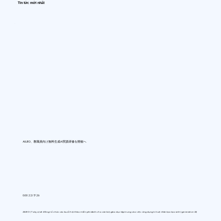
Tin tức mới nhất
AIUEO、教職員向け無料生成AI実践研修を開催へ
0:00 22/7/26
AIUEO (Tokyo) sẽ đồng tổ chức các buổi hội thảo miễn phí dành cho cán bộ giáo dục tập trung vào việc ứng dụng trí tuệ nhân tạo tạo sinh (generative AI)