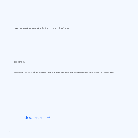
DirectCloud ra mắt gói dịch vụ đám mây dành cho doanh nghiệp nhóm mới.
0:00 22/7/26
DirectCloud (Tokyo) sẽ ra mắt gói dịch vụ lưu trữ đám mây doanh nghiệp Team Business vào ngày 1 tháng 9, với mức giá tính theo người dùng.
đọc thêm