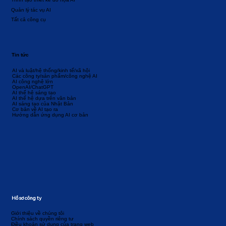
Quản lý tác vụ AI
Tất cả công cụ
Tin tức
AI và luật/hệ thống/kinh tế/xã hội
Các công ty/sản phẩm/công nghệ AI
AI công nghệ lớn
OpenAI/ChatGPT
AI thế hệ sáng tạo
AI thế hệ dựa trên văn bản
AI sáng tạo của Nhật Bản
Cơ bản về AI tạo ra
Hướng dẫn ứng dụng AI cơ bản
Hồ sơ công ty
Giới thiệu về chúng tôi
Chính sách quyền riêng tư
Điều khoản sử dụng của trang web