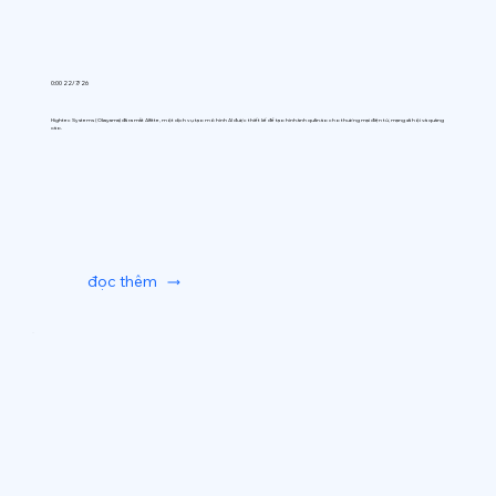
0:00 22/7/26
Hightec Systems (Okayama) đã ra mắt AIfitte, một dịch vụ tạo mô hình AI được thiết kế để tạo hình ảnh quần áo cho thương mại điện tử, mạng xã hội và quảng
cáo.
đọc thêm