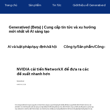
Trang chủ
Sản phẩm
Tin Tức
Giới thiệu về Generatived
Generatived (Beta) | Cung cấp tin tức và xu hướng
mới nhất về AI sáng tạo
AI và luật pháp/quy định/xã hội
Công ty/Sản phẩm/Công ngh
NVIDIA cải tiến NetworkX để đưa ra các
đề xuất nhanh hơn
Generatived
4:45 14/2/25
Khi chúng ta tiến bộ trong kỷ nguyên số, thách thức sàng lọc qua khối lượng lớn dữ liệu để đưa ra quyết định đã trở thành một rào cản
phổ biến. Các hệ thống đề xuất, tận dụng các tập dữ liệu lớn để hướng dẫn lựa chọn, đã trở thành công cụ thiết yếu để quản lý sự phức tạp
này. NetworkX, một thư viện Python được các nhà khoa học dữ liệu ưa chuộng để phân tích đồ thị, là một giải pháp thường được tin cậy