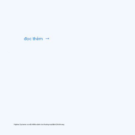
đọc thêm
Hightec Systems ra mắt AIfitte dành cho thương mại điện tử thời trang