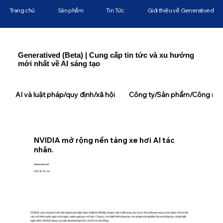
Trang chủ
Sản phẩm
Tin Tức
Giới thiệu về Generatived
Generatived (Beta) | Cung cấp tin tức và xu hướng
mới nhất về AI sáng tạo
AI và luật pháp/quy định/xã hội
Công ty/Sản phẩm/Công ngh
NVIDIA mở rộng nền tảng xe hơi AI tác
nhân.
Generatived
0:00 8/5/26
NVIDIA vừa công bố một nền tảng toàn diện được thiết kế để đẩy nhanh việc triển khai các trợ lý AI tự động trong xe hơi, được hỗ trợ bởi
các mô hình ngôn ngữ và thị giác-ngôn ngữ quy mô lớn. Công ty cho biết hệ thống này cho phép trải nghiệm lái xe tương tác, nhận biết
ngữ cảnh với khả năng suy luận đa phương thức và hỗ trợ chủ động.