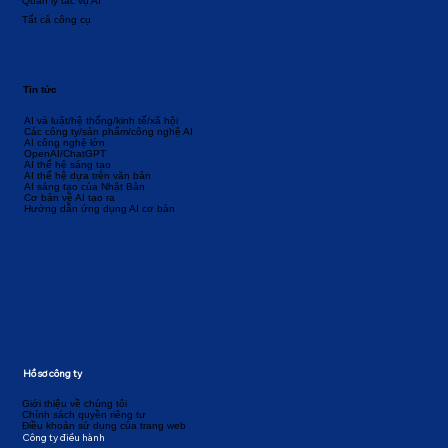
Quản lý tác vụ AI
Tất cả công cụ
Tin tức
AI và luật/hệ thống/kinh tế/xã hội
Các công ty/sản phẩm/công nghệ AI
AI công nghệ lớn
OpenAI/ChatGPT
AI thế hệ sáng tạo
AI thế hệ dựa trên văn bản
AI sáng tạo của Nhật Bản
Cơ bản về AI tạo ra
Hướng dẫn ứng dụng AI cơ bản
Hồ sơ công ty
Giới thiệu về chúng tôi
Chính sách quyền riêng tư
Điều khoản sử dụng của trang web
Công ty điều hành