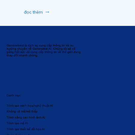
đọc thêm
Generatived là dịch vụ cung cấp thông tin và xu
hướng chuyên về Generative AI. Chúng tôi sẽ cố
gắng hết sức để cung cấp thông tin về thế giới đang
thay đổi nhanh chóng.
Danh mục
Trình tạo minh họa/nghệ thuật AI
Không có mã/mã thấp
Trình nâng cao hình ảnh AI
Trình tạo mã AI
Trình tạo thiết kế đồ họa AI