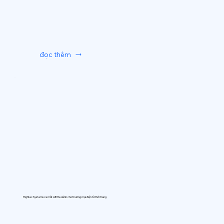
đọc thêm
Hightec Systems ra mắt AIfitte dành cho thương mại điện tử thời trang