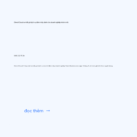
DirectCloud ra mắt gói dịch vụ đám mây dành cho doanh nghiệp nhóm mới.
0:00 22/7/26
DirectCloud (Tokyo) sẽ ra mắt gói dịch vụ lưu trữ đám mây doanh nghiệp Team Business vào ngày 1 tháng 9, với mức giá tính theo người dùng.
đọc thêm