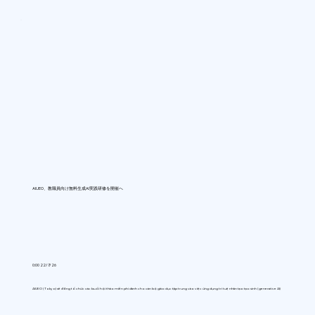
AIUEO、教職員向け無料生成AI実践研修を開催へ
0:00 22/7/26
AIUEO (Tokyo) sẽ đồng tổ chức các buổi hội thảo miễn phí dành cho cán bộ giáo dục tập trung vào việc ứng dụng trí tuệ nhân tạo tạo sinh (generative AI)