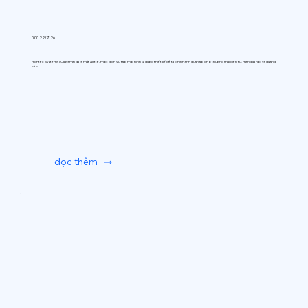
0:00 22/7/26
Hightec Systems (Okayama) đã ra mắt AIfitte, một dịch vụ tạo mô hình AI được thiết kế để tạo hình ảnh quần áo cho thương mại điện tử, mạng xã hội và quảng
cáo.
đọc thêm