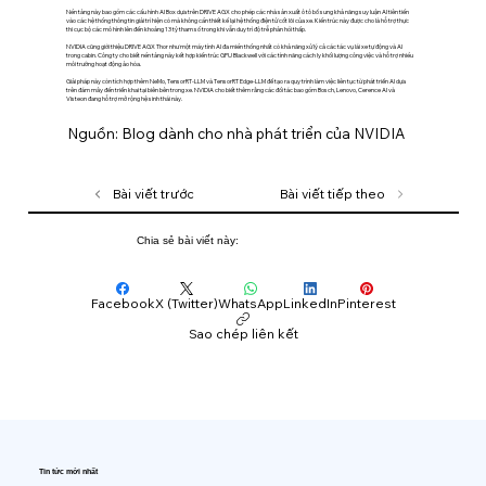
Nền tảng này bao gồm các cấu hình AI Box dựa trên DRIVE AGX cho phép các nhà sản xuất ô tô bổ sung khả năng suy luận AI tiên tiến
vào các hệ thống thông tin giải trí hiện có mà không cần thiết kế lại hệ thống điện tử cốt lõi của xe. Kiến trúc này được cho là hỗ trợ thực
thi cục bộ các mô hình lên đến khoảng 13 tỷ tham số trong khi vẫn duy trì độ trễ phản hồi thấp.
NVIDIA cũng giới thiệu DRIVE AGX Thor như một máy tính AI đa miền thống nhất có khả năng xử lý cả các tác vụ lái xe tự động và AI
trong cabin. Công ty cho biết nền tảng này kết hợp kiến ​​trúc GPU Blackwell với các tính năng cách ly khối lượng công việc và hỗ trợ nhiều
môi trường hoạt động ảo hóa.
Giải pháp này còn tích hợp thêm NeMo, TensorRT-LLM và TensorRT Edge-LLM để tạo ra quy trình làm việc liên tục từ phát triển AI dựa
trên đám mây đến triển khai tại biên bên trong xe. NVIDIA cho biết thêm rằng các đối tác bao gồm Bosch, Lenovo, Cerence AI và
Visteon đang hỗ trợ mở rộng hệ sinh thái này.
Nguồn: Blog dành cho nhà phát triển của NVIDIA
Bài viết trước
Bài viết tiếp theo
Chia sẻ bài viết này:
Facebook
X (Twitter)
WhatsApp
LinkedIn
Pinterest
Sao chép liên kết
Tin tức mới nhất