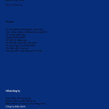
Quản lý tác vụ AI
Tất cả công cụ
Tin tức
AI và luật/hệ thống/kinh tế/xã hội
Các công ty/sản phẩm/công nghệ AI
AI công nghệ lớn
OpenAI/ChatGPT
AI thế hệ sáng tạo
AI thế hệ dựa trên văn bản
AI sáng tạo của Nhật Bản
Cơ bản về AI tạo ra
Hướng dẫn ứng dụng AI cơ bản
Hồ sơ công ty
Giới thiệu về chúng tôi
Chính sách quyền riêng tư
Điều khoản sử dụng của trang web
Công ty điều hành