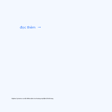
đọc thêm
Hightec Systems ra mắt AIfitte dành cho thương mại điện tử thời trang