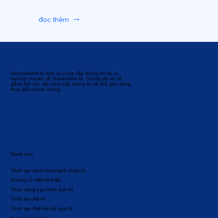
đọc thêm
Generatived là dịch vụ cung cấp thông tin và xu
hướng chuyên về Generative AI. Chúng tôi sẽ cố
gắng hết sức để cung cấp thông tin về thế giới đang
thay đổi nhanh chóng.
Danh mục
Trình tạo minh họa/nghệ thuật AI
Không có mã/mã thấp
Trình nâng cao hình ảnh AI
Trình tạo mã AI
Trình tạo thiết kế đồ họa AI