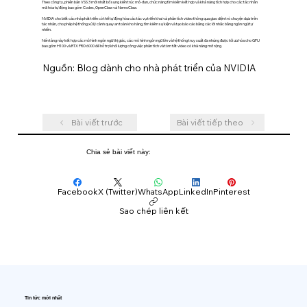
Theo công ty, phiên bản VSS 3 mới nhất bổ sung kiến ​​trúc mô-đun, chức năng tìm kiếm kết hợp và khả năng tích hợp cho các tác nhân
mã hóa tự động bao gồm Codex, OpenClaw và NemoClaw.
NVIDIA cho biết các nhà phát triển có thể tự động hóa các tác vụ triển khai và phân tích video thông qua giao diện trò chuyện dựa trên
tác nhân, cho phép hệ thống xử lý cảnh quay an toàn kho hàng, tìm kiếm sự kiện và tạo báo cáo bằng các lời nhắc bằng ngôn ngữ tự
nhiên.
Nền tảng này kết hợp các mô hình ngôn ngữ thị giác, các mô hình ngôn ngữ lớn và hệ thống truy xuất đa nhúng được tối ưu hóa cho GPU
bao gồm H100 và RTX PRO 6000 để hỗ trợ khối lượng công việc phân tích và tóm tắt video có khả năng mở rộng.
Nguồn: Blog dành cho nhà phát triển của NVIDIA
Bài viết trước
Bài viết tiếp theo
Chia sẻ bài viết này:
Facebook
X (Twitter)
WhatsApp
LinkedIn
Pinterest
Sao chép liên kết
Tin tức mới nhất