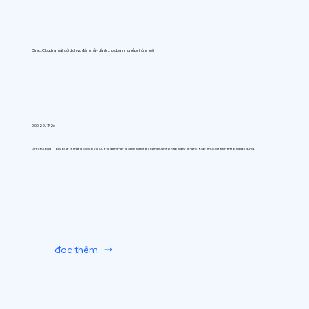
DirectCloud ra mắt gói dịch vụ đám mây dành cho doanh nghiệp nhóm mới.
0:00 22/7/26
DirectCloud (Tokyo) sẽ ra mắt gói dịch vụ lưu trữ đám mây doanh nghiệp Team Business vào ngày 1 tháng 9, với mức giá tính theo người dùng.
đọc thêm