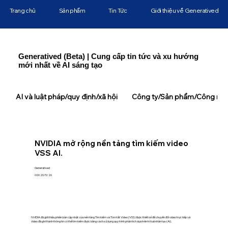
Trang chủ
Sản phẩm
Tin Tức
Giới thiệu về Generatived
Generatived (Beta) | Cung cấp tin tức và xu hướng
mới nhất về AI sáng tạo
AI và luật pháp/quy định/xã hội
Công ty/Sản phẩm/Công ngh
NVIDIA mở rộng nền tảng tìm kiếm video
VSS AI.
Generatived
0:00 20/5/26
NVIDIA đã giới thiệu phiên bản cập nhật của nền tảng Tìm kiếm và Tóm tắt Video (VSS) được thiết kế để chuyển đổi video trực tiếp và
video đã ghi thành thông tin có thể tìm kiếm được bằng cách sử dụng quy trình phân tích dựa trên trí tuệ nhân tạo (AI).