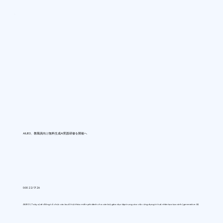
AIUEO、教職員向け無料生成AI実践研修を開催へ
0:00 22/7/26
AIUEO (Tokyo) sẽ đồng tổ chức các buổi hội thảo miễn phí dành cho cán bộ giáo dục tập trung vào việc ứng dụng trí tuệ nhân tạo tạo sinh (generative AI)