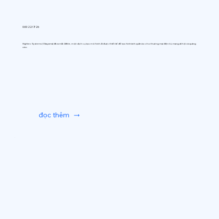
0:00 22/7/26
Hightec Systems (Okayama) đã ra mắt AIfitte, một dịch vụ tạo mô hình AI được thiết kế để tạo hình ảnh quần áo cho thương mại điện tử, mạng xã hội và quảng
cáo.
đọc thêm