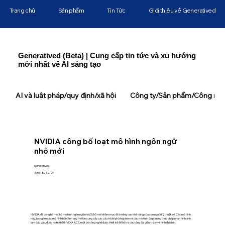
Trang chủ
Sản phẩm
Tin Tức
Giới thiệu về Generatived
Generatived (Beta) | Cung cấp tin tức và xu hướng
mới nhất về AI sáng tạo
AI và luật pháp/quy định/xã hội
Công ty/Sản phẩm/Công ngh
NVIDIA công bố loạt mô hình ngôn ngữ
nhỏ mới
Generatived
4:30 18/12/24
NVIDIA đã công bố một bộ mô hình ngôn ngữ nhỏ (SLM) mới nhằm mục đích nâng cao khả năng của con người kỹ thuật số. Các mô hình
này, bao gồm các mô hình bối cảnh quy mô lớn cung cấp các câu trả lời phù hợp hơn và các mô hình đa phương thức chấp nhận hình ảnh
làm đầu vào, được hỗ trợ bởi NVIDIA ACE, một bộ công nghệ được thiết kế để hỗ trợ các tổng đài viên, trợ lý và hình đại diện.