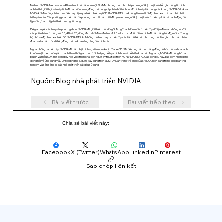
Mô hình NVIDIA Nemovision-4B-Instruct nổi bật như một SLM đa phương thức cho phép con người kỹ thuật số diễn giải thông tin hình
ảnh từ thế giới thực và máy tính để bàn Windows, đồng thời cung cấp phản hồi tốt hơn. Mô hình này tận dụng các khung NVIDIA VILA và
NVIDIA NeMo, được tối ưu hóa để chạy hiệu quả trên nhiều loại GPU NVIDIA RTX mà không làm mất đi độ chính xác mà các nhà phát
triển yêu cầu. Các phương pháp tiếp cận đa phương thức rất cần thiết để tạo ra con người kỹ thuật số có thể suy luận và hành động độc
lập với sự can thiệp tối thiểu của người dùng.
Để giải quyết các truy vấn phức tạp hơn, NVIDIA đã giới thiệu một dòng SLM ngữ cảnh lớn mới có thể xử lý dữ liệu đầu vào khổng lồ. Với
các phiên bản có thông số 8B, 4B và 2B, dòng Mistral-NeMo-Minitron-128k-Instruct được điều chỉnh để cân bằng tốc độ, mức sử dụng
bộ nhớ và độ chính xác trên PC NVIDIA RTX AI. Những mô hình này có thể xử lý các tập dữ liệu lớn chỉ trong một lần, giảm nhu cầu phân
đoạn và tái cấu trúc dữ liệu, đồng thời có khả năng tăng độ chính xác.
Ngoài những cải tiến này, NVIDIA đã cập nhật dịch vụ siêu nhỏ Audio2Face-3D NIM để cung cấp tính năng đồng bộ hóa môi và hoạt ảnh
khuôn mặt theo hướng âm thanh theo thời gian thực ở định dạng dễ tùy chỉnh hơn và dễ triển khai hơn. Ngoài ra, NVIDIA đã công bố các
plugin và mẫu SDK mới để hợp lý hóa việc triển khai con người kỹ thuật số trên PC NVIDIA RTX AI. Các công cụ này, bao gồm nhận dạng
giọng nói và ứng dụng mẫu Unreal Engine 5, được xây dựng trên SDK suy luận trong trò chơi của NVIDIA, hiện đang trong giai đoạn thử
nghiệm và sẵn sàng để các nhà phát triển bắt đầu sử dụng.
Nguồn: Blog nhà phát triển NVIDIA
Bài viết trước
Bài viết tiếp theo
Chia sẻ bài viết này:
Facebook
X (Twitter)
WhatsApp
LinkedIn
Pinterest
Sao chép liên kết