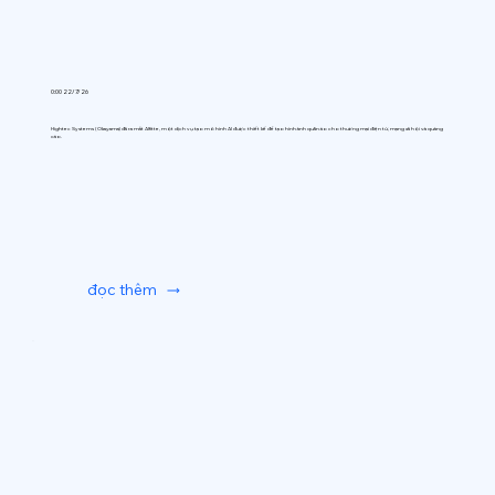
0:00 22/7/26
Hightec Systems (Okayama) đã ra mắt AIfitte, một dịch vụ tạo mô hình AI được thiết kế để tạo hình ảnh quần áo cho thương mại điện tử, mạng xã hội và quảng
cáo.
đọc thêm