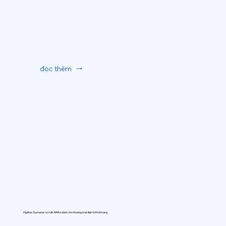
đọc thêm
Hightec Systems ra mắt AIfitte dành cho thương mại điện tử thời trang