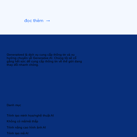
đọc thêm
Generatived là dịch vụ cung cấp thông tin và xu
hướng chuyên về Generative AI. Chúng tôi sẽ cố
gắng hết sức để cung cấp thông tin về thế giới đang
thay đổi nhanh chóng.
Danh mục
Trình tạo minh họa/nghệ thuật AI
Không có mã/mã thấp
Trình nâng cao hình ảnh AI
Trình tạo mã AI