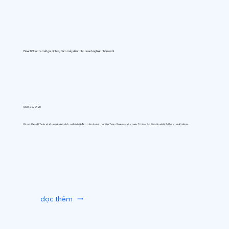
DirectCloud ra mắt gói dịch vụ đám mây dành cho doanh nghiệp nhóm mới.
0:00 22/7/26
DirectCloud (Tokyo) sẽ ra mắt gói dịch vụ lưu trữ đám mây doanh nghiệp Team Business vào ngày 1 tháng 9, với mức giá tính theo người dùng.
đọc thêm