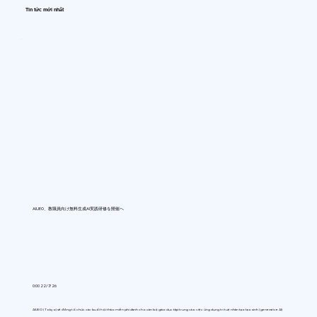
Tin tức mới nhất
AIUEO、教職員向け無料生成AI実践研修を開催へ
0:00 22/7/26
AIUEO (Tokyo) sẽ đồng tổ chức các buổi hội thảo miễn phí dành cho cán bộ giáo dục tập trung vào việc ứng dụng trí tuệ nhân tạo tạo sinh (generative AI)