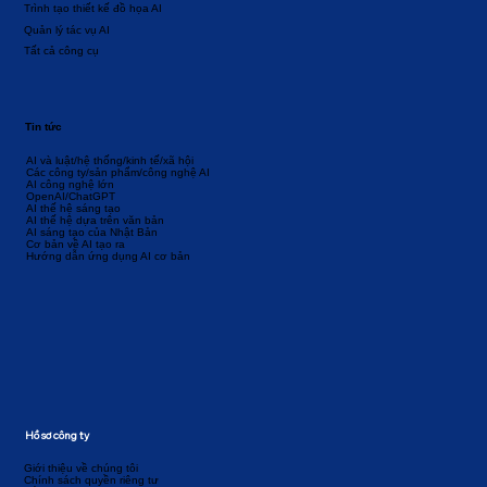
Trình tạo thiết kế đồ họa AI
Quản lý tác vụ AI
Tất cả công cụ
Tin tức
AI và luật/hệ thống/kinh tế/xã hội
Các công ty/sản phẩm/công nghệ AI
AI công nghệ lớn
OpenAI/ChatGPT
AI thế hệ sáng tạo
AI thế hệ dựa trên văn bản
AI sáng tạo của Nhật Bản
Cơ bản về AI tạo ra
Hướng dẫn ứng dụng AI cơ bản
Hồ sơ công ty
Giới thiệu về chúng tôi
Chính sách quyền riêng tư