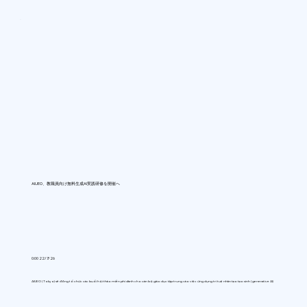
AIUEO、教職員向け無料生成AI実践研修を開催へ
0:00 22/7/26
AIUEO (Tokyo) sẽ đồng tổ chức các buổi hội thảo miễn phí dành cho cán bộ giáo dục tập trung vào việc ứng dụng trí tuệ nhân tạo tạo sinh (generative AI)