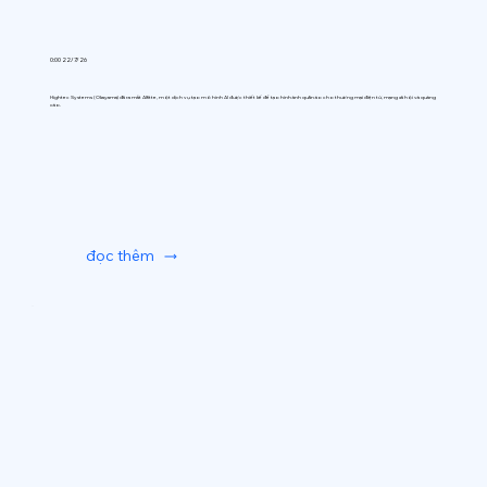
0:00 22/7/26
Hightec Systems (Okayama) đã ra mắt AIfitte, một dịch vụ tạo mô hình AI được thiết kế để tạo hình ảnh quần áo cho thương mại điện tử, mạng xã hội và quảng
cáo.
đọc thêm