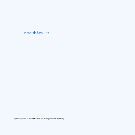
đọc thêm
Hightec Systems ra mắt AIfitte dành cho thương mại điện tử thời trang