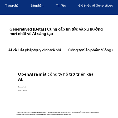
Trang chủ
Sản phẩm
Tin Tức
Giới thiệu về Generatived
Generatived (Beta) | Cung cấp tin tức và xu hướng
mới nhất về AI sáng tạo
AI và luật pháp/quy định/xã hội
Công ty/Sản phẩm/Công ngh
OpenAI ra mắt công ty hỗ trợ triển khai
AI.
Generatived
0:00 15/5/26
OpenAI vừa công bố ra mắt OpenAI Deployment Company, một doanh nghiệp mới tập trung vào việc hỗ trợ các tổ chức triển khai hệ
thống AI trên các quy trình vận hành quan trọng và môi trường doanh nghiệp quy mô lớn.