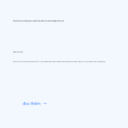
DirectCloud ra mắt gói dịch vụ đám mây dành cho doanh nghiệp nhóm mới.
0:00 22/7/26
DirectCloud (Tokyo) sẽ ra mắt gói dịch vụ lưu trữ đám mây doanh nghiệp Team Business vào ngày 1 tháng 9, với mức giá tính theo người dùng.
đọc thêm