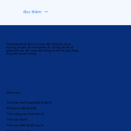
đọc thêm
Generatived là dịch vụ cung cấp thông tin và xu
hướng chuyên về Generative AI. Chúng tôi sẽ cố
gắng hết sức để cung cấp thông tin về thế giới đang
thay đổi nhanh chóng.
Danh mục
Trình tạo minh họa/nghệ thuật AI
Không có mã/mã thấp
Trình nâng cao hình ảnh AI
Trình tạo mã AI
Trình tạo thiết kế đồ họa AI