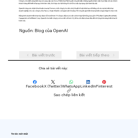
Công ty cho biết sáng kiến ​​này sẽ cung cấp các Kỹ sư Triển khai Tiền tuyến chuyên biệt, những người sẽ làm việc trực tiếp với các nhóm
khách hàng để thiết kế lại quy trình làm việc, tích hợp các hệ thống AI và hỗ trợ việc áp dụng vận hành lâu dài.
OpenAI cũng xác nhận thỏa thuận mua lại Tomoro, một công ty tư vấn và kỹ thuật trí tuệ nhân tạo nổi tiếng với các dự án triển khai
doanh nghiệp cho các công ty như Tesco, Virgin Atlantic và Supercell. Khoảng 150 chuyên gia triển khai dự kiến ​​sẽ gia nhập tổ chức mới.
Mảng kinh doanh triển khai này được hỗ trợ bởi hơn 19 công ty đầu tư, tư vấn và tích hợp hệ thống, bao gồm TPG, Bain Capital, Brookfield,
Capgemini và SoftBank Corp. OpenAI cho biết công ty sẽ ra mắt với hơn 4 tỷ đô la vốn đầu tư ban đầu để mở rộng khả năng triển khai AI
toàn cầu.
Nguồn: Blog của OpenAI
Bài viết trước
Bài viết tiếp theo
Chia sẻ bài viết này:
Facebook
X (Twitter)
WhatsApp
LinkedIn
Pinterest
Sao chép liên kết
Tin tức mới nhất