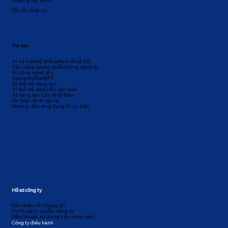
Quản lý tác vụ AI
Tất cả công cụ
Tin tức
AI và luật/hệ thống/kinh tế/xã hội
Các công ty/sản phẩm/công nghệ AI
AI công nghệ lớn
OpenAI/ChatGPT
AI thế hệ sáng tạo
AI thế hệ dựa trên văn bản
AI sáng tạo của Nhật Bản
Cơ bản về AI tạo ra
Hướng dẫn ứng dụng AI cơ bản
Hồ sơ công ty
Giới thiệu về chúng tôi
Chính sách quyền riêng tư
Điều khoản sử dụng của trang web
Công ty điều hành