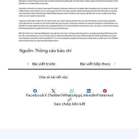
thiện dịch vụ khách hàng và năng suất của nhân viên đồng thời giải quyết các thách thức về hiệu suất tác nhân không nhất quán có thể
dẫn đến rủi ro về danh tiếng và quy định.
Sản phẩm mới nhất của công ty, Pega Agent Experience, hứa hẹn sẽ nâng cao trải nghiệm đàm thoại bằng cách cho phép các tác nhân
AI điều hướng và hoàn thành các tác vụ trong quy trình làm việc Pega , bao gồm nhiều hoạt động như hoàn thành đơn hàng và cập nhật
tài khoản khách hàng. Hệ thống được thiết kế để gọi đúng tác nhân AI từ bất kỳ nền tảng nào để đảm bảo các tác vụ được hoàn thành
chính xác và có quản trị và bảo mật.
Pega tạo sự khác biệt với kiến ​​trúc tác nhân Center-out®, tập trung quy trình làm việc, thư viện hành động và quản lý logic quyết định.
Cách tiếp cận này cho phép các tác nhân AI tập trung vào công việc và kết quả, mang lại các tương tác nhất quán, có thể dự đoán và có
thể kiểm tra. Pega Agent Experience xây dựng dựa trên lịch sử 40 năm tự động hóa quy trình làm việc của công ty, với mục tiêu mang lại
khả năng tự động hóa và quản lý tốt hơn cho các quy trình phức tạp.
Bắt đầu từ hôm nay, Pega GenAI Blueprint cung cấp bản xem trước của Pega Agent Experience, cho phép người dùng thiết kế quy trình
làm việc và mô phỏng các cuộc trò chuyện của tác nhân trên nhiều kênh khác nhau. Phiên bản đầy đủ sẽ được phát hành vào mùa hè
như một phần của bộ phần mềm Pega Infinity™, với các khả năng bổ sung được lên kế hoạch sẽ được thêm vào đến năm 2025. Để biết
thêm thông tin, hãy truy cập trang web Pegasystems.
Nguồn: Thông cáo báo chí
Bài viết trước
Bài viết tiếp theo
Chia sẻ bài viết này:
Facebook
X (Twitter)
WhatsApp
LinkedIn
Pinterest
Sao chép liên kết