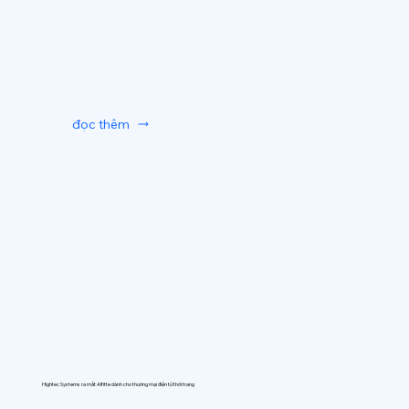
đọc thêm
Hightec Systems ra mắt AIfitte dành cho thương mại điện tử thời trang