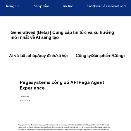
Trang chủ
Sản phẩm
Tin Tức
Giới thiệu về Generatived
Generatived (Beta) | Cung cấp tin tức và xu hướng
mới nhất về AI sáng tạo
AI và luật pháp/quy định/xã hội
Công ty/Sản phẩm/Công ngh
Pegasystems công bố API Pega Agent
Experience
Generatived
4:30 13/2/25
Pegasystems Inc. đã công bố Pega Agent Experience, một bộ khả năng API mới được thiết kế để tích hợp các tác nhân AI nhằm tăng
cường tự động hóa quy trình làm việc. Sự đổi mới này cho phép các tác nhân AI hoàn thành nhiệm vụ một cách hiệu quả và tự động hóa
các bước bổ sung trong các giải pháp quy trình làm việc của Pega . Thông qua công cụ điều phối tiên tiến này, công ty đặt mục tiêu cải