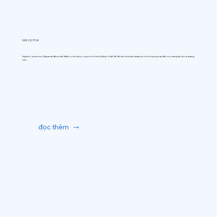
0:00 22/7/26
Hightec Systems (Okayama) đã ra mắt AIfitte, một dịch vụ tạo mô hình AI được thiết kế để tạo hình ảnh quần áo cho thương mại điện tử, mạng xã hội và quảng
cáo.
đọc thêm