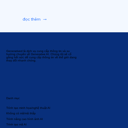
đọc thêm
Generatived là dịch vụ cung cấp thông tin và xu
hướng chuyên về Generative AI. Chúng tôi sẽ cố
gắng hết sức để cung cấp thông tin về thế giới đang
thay đổi nhanh chóng.
Danh mục
Trình tạo minh họa/nghệ thuật AI
Không có mã/mã thấp
Trình nâng cao hình ảnh AI
Trình tạo mã AI