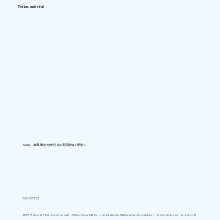
Tin tức mới nhất
AIUEO、教職員向け無料生成AI実践研修を開催へ
0:00 22/7/26
AIUEO (Tokyo) sẽ đồng tổ chức các buổi hội thảo miễn phí dành cho cán bộ giáo dục tập trung vào việc ứng dụng trí tuệ nhân tạo tạo sinh (generative AI)