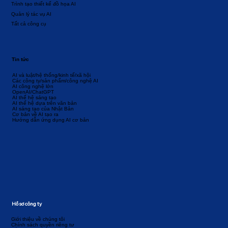
Trình tạo thiết kế đồ họa AI
Quản lý tác vụ AI
Tất cả công cụ
Tin tức
AI và luật/hệ thống/kinh tế/xã hội
Các công ty/sản phẩm/công nghệ AI
AI công nghệ lớn
OpenAI/ChatGPT
AI thế hệ sáng tạo
AI thế hệ dựa trên văn bản
AI sáng tạo của Nhật Bản
Cơ bản về AI tạo ra
Hướng dẫn ứng dụng AI cơ bản
Hồ sơ công ty
Giới thiệu về chúng tôi
Chính sách quyền riêng tư