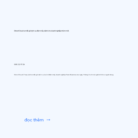
DirectCloud ra mắt gói dịch vụ đám mây dành cho doanh nghiệp nhóm mới.
0:00 22/7/26
DirectCloud (Tokyo) sẽ ra mắt gói dịch vụ lưu trữ đám mây doanh nghiệp Team Business vào ngày 1 tháng 9, với mức giá tính theo người dùng.
đọc thêm