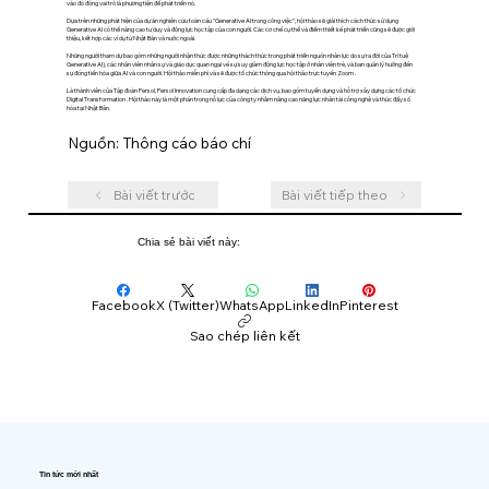
vào đó đóng vai trò là phương tiện để phát triển nó.
Dựa trên những phát hiện của dự án nghiên cứu toàn cầu "Generative AI trong công việc", hội thảo sẽ giải thích cách thức sử dụng
Generative AI có thể nâng cao tư duy và động lực học tập của con người. Các cơ chế cụ thể và điểm thiết kế phát triển cũng sẽ được giới
thiệu, kết hợp các ví dụ từ Nhật Bản và nước ngoài.
Những người tham dự bao gồm những người nhận thức được những thách thức trong phát triển nguồn nhân lực do sự ra đời của Trí tuệ
Generative AI), các nhân viên nhân sự và giáo dục quan ngại về sự suy giảm động lực học tập ở nhân viên trẻ, và ban quản lý hướng đến
sự đồng tiến hóa giữa AI và con người. Hội thảo miễn phí và sẽ được tổ chức thông qua hội thảo trực tuyến Zoom .
Là thành viên của Tập đoàn Persol, Persol Innovation cung cấp đa dạng các dịch vụ, bao gồm tuyển dụng và hỗ trợ xây dựng các tổ chức
Digital Transformation . Hội thảo này là một phần trong nỗ lực của công ty nhằm nâng cao năng lực nhân tài công nghệ và thúc đẩy số
hóa tại Nhật Bản.
Nguồn: Thông cáo báo chí
Bài viết trước
Bài viết tiếp theo
Chia sẻ bài viết này:
Facebook
X (Twitter)
WhatsApp
LinkedIn
Pinterest
Sao chép liên kết
Tin tức mới nhất