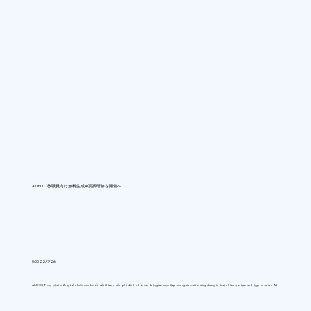
AIUEO、教職員向け無料生成AI実践研修を開催へ
0:00 22/7/26
AIUEO (Tokyo) sẽ đồng tổ chức các buổi hội thảo miễn phí dành cho cán bộ giáo dục tập trung vào việc ứng dụng trí tuệ nhân tạo tạo sinh (generative AI)