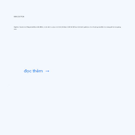
0:00 22/7/26
Hightec Systems (Okayama) đã ra mắt AIfitte, một dịch vụ tạo mô hình AI được thiết kế để tạo hình ảnh quần áo cho thương mại điện tử, mạng xã hội và quảng
cáo.
đọc thêm