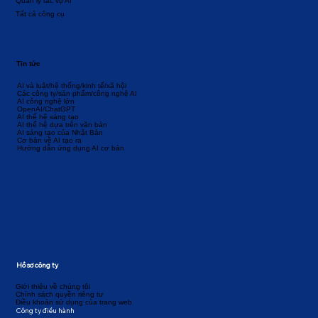
Quản lý tác vụ AI
Tất cả công cụ
Tin tức
AI và luật/hệ thống/kinh tế/xã hội
Các công ty/sản phẩm/công nghệ AI
AI công nghệ lớn
OpenAI/ChatGPT
AI thế hệ sáng tạo
AI thế hệ dựa trên văn bản
AI sáng tạo của Nhật Bản
Cơ bản về AI tạo ra
Hướng dẫn ứng dụng AI cơ bản
Hồ sơ công ty
Giới thiệu về chúng tôi
Chính sách quyền riêng tư
Điều khoản sử dụng của trang web
Công ty điều hành