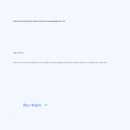
DirectCloud ra mắt gói dịch vụ đám mây dành cho doanh nghiệp nhóm mới.
0:00 22/7/26
DirectCloud (Tokyo) sẽ ra mắt gói dịch vụ lưu trữ đám mây doanh nghiệp Team Business vào ngày 1 tháng 9, với mức giá tính theo người dùng.
đọc thêm