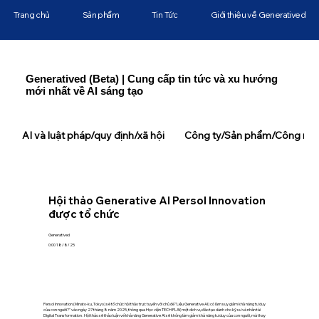
Trang chủ
Sản phẩm
Tin Tức
Giới thiệu về Generatived
Generatived (Beta) | Cung cấp tin tức và xu hướng
mới nhất về AI sáng tạo
AI và luật pháp/quy định/xã hội
Công ty/Sản phẩm/Công ngh
Hội thảo Generative AI Persol Innovation
được tổ chức
Generatived
0:00 18/8/25
Persol Innovation (Minato-ku, Tokyo) sẽ tổ chức hội thảo trực tuyến với chủ đề "Liệu Generative AI) có làm suy giảm khả năng tư duy
của con người?" vào ngày 27 tháng 8 năm 2025, thông qua Học viện TECH PLAY, một dịch vụ đào tạo dành cho kỹ sư và nhân tài
Digital Transformation . Hội thảo sẽ thảo luận về khả năng Generative AI sẽ không làm giảm khả năng tư duy của con người, mà thay