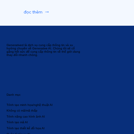
đọc thêm
Generatived là dịch vụ cung cấp thông tin và xu
hướng chuyên về Generative AI. Chúng tôi sẽ cố
gắng hết sức để cung cấp thông tin về thế giới đang
thay đổi nhanh chóng.
Danh mục
Trình tạo minh họa/nghệ thuật AI
Không có mã/mã thấp
Trình nâng cao hình ảnh AI
Trình tạo mã AI
Trình tạo thiết kế đồ họa AI