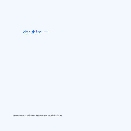
đọc thêm
Hightec Systems ra mắt AIfitte dành cho thương mại điện tử thời trang