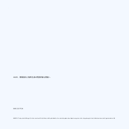
AIUEO、教職員向け無料生成AI実践研修を開催へ
0:00 22/7/26
AIUEO (Tokyo) sẽ đồng tổ chức các buổi hội thảo miễn phí dành cho cán bộ giáo dục tập trung vào việc ứng dụng trí tuệ nhân tạo tạo sinh (generative AI)