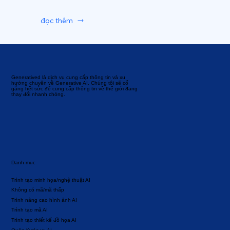
đọc thêm
Generatived là dịch vụ cung cấp thông tin và xu
hướng chuyên về Generative AI. Chúng tôi sẽ cố
gắng hết sức để cung cấp thông tin về thế giới đang
thay đổi nhanh chóng.
Danh mục
Trình tạo minh họa/nghệ thuật AI
Không có mã/mã thấp
Trình nâng cao hình ảnh AI
Trình tạo mã AI
Trình tạo thiết kế đồ họa AI