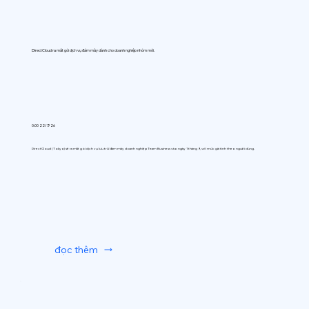
DirectCloud ra mắt gói dịch vụ đám mây dành cho doanh nghiệp nhóm mới.
0:00 22/7/26
DirectCloud (Tokyo) sẽ ra mắt gói dịch vụ lưu trữ đám mây doanh nghiệp Team Business vào ngày 1 tháng 9, với mức giá tính theo người dùng.
đọc thêm