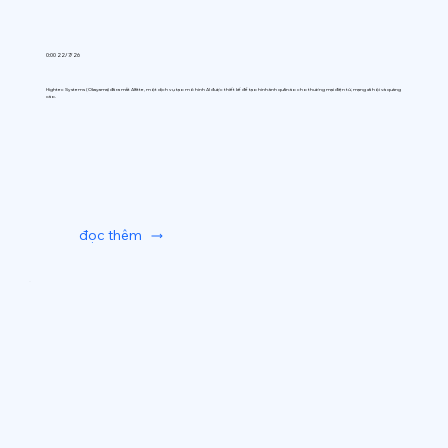
0:00 22/7/26
Hightec Systems (Okayama) đã ra mắt AIfitte, một dịch vụ tạo mô hình AI được thiết kế để tạo hình ảnh quần áo cho thương mại điện tử, mạng xã hội và quảng
cáo.
đọc thêm