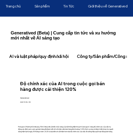
Trang chủ
Sản phẩm
Tin Tức
Giới thiệu về Generatived
Generatived (Beta) | Cung cấp tin tức và xu hướng
mới nhất về AI sáng tạo
AI và luật pháp/quy định/xã hội
Công ty/Sản phẩm/Công ngh
Độ chính xác của AI trong cuộc gọi bán
hàng được cải thiện 120%
Generatived
0:00 19/8/25
Pickupon (Thành phố Ichikawa, Tỉnh Chiba) đã cải tiến chức năng của hệ thống điện thoại AI "pickupon", tăng độ chính xác của việc tự
động xác định xem cuộc gọi bán hàng đã được kết nối với nhân viên bán hàng lên khoảng 120%. Dịch vụ này sẽ được triển khai cho người
dùng hiện tại từ ngày 30 tháng 6 năm 2025 và dự kiến sẽ cải thiện hơn nữa độ chính xác của việc đo lường hiệu quả hoạt động bán hàng.