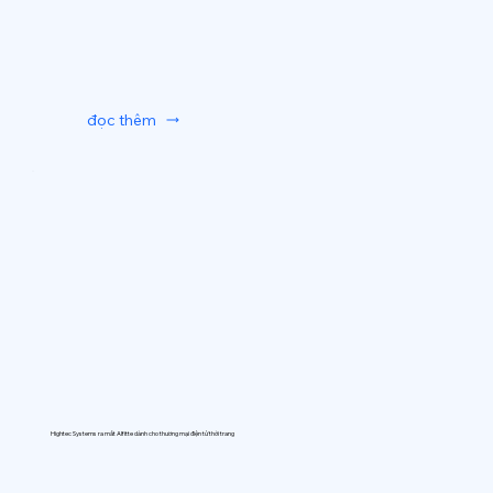
đọc thêm
Hightec Systems ra mắt AIfitte dành cho thương mại điện tử thời trang