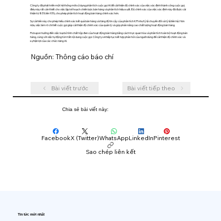
Công ty đã phát triển một hệ thống mới sử dụng phân tích cuộc gọi AI để cải thiện độ chính xác của việc xác định thành công cuộc gọi,
điều này rất cần thiết cho việc lập kế hoạch chiến lược bán hàng và phân tích hiệu suất. Độ chính xác của việc xác định này đã được cải
thiện từ 85% lên 93%, cho phép phân tích hoạt động bán hàng chính xác hơn.
Sự cải tiến này cho phép hiểu chính xác kết quả bán hàng và tăng độ tin cậy của phân tích KPI như tỷ lệ chuyển đổi và tỷ lệ liên hệ. Hơn
nữa, việc làm rõ chi tiết cuộc gọi giúp cải thiện độ chính xác của quản lý và góp phần nâng cao chất lượng hoạt động bán hàng.
Pickupon hướng đến việc loại bỏ tính chất hộp đen của hoạt động bán hàng bằng cách trực quan hóa và phân tích toàn bộ hoạt động bán
hàng, cùng với việc tự động tóm tắt nội dung cuộc gọi. Công ty sẽ tiếp tục kết hợp phản hồi của người dùng để cải thiện độ chính xác và
sự tiện lợi của các chức năng AI.
Nguồn: Thông cáo báo chí
Bài viết trước
Bài viết tiếp theo
Chia sẻ bài viết này:
Facebook
X (Twitter)
WhatsApp
LinkedIn
Pinterest
Sao chép liên kết
Tin tức mới nhất