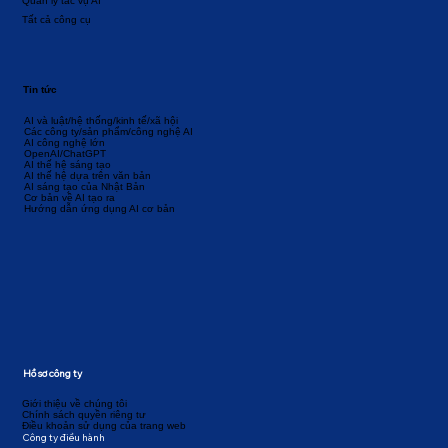
Quản lý tác vụ AI
Tất cả công cụ
Tin tức
AI và luật/hệ thống/kinh tế/xã hội
Các công ty/sản phẩm/công nghệ AI
AI công nghệ lớn
OpenAI/ChatGPT
AI thế hệ sáng tạo
AI thế hệ dựa trên văn bản
AI sáng tạo của Nhật Bản
Cơ bản về AI tạo ra
Hướng dẫn ứng dụng AI cơ bản
Hồ sơ công ty
Giới thiệu về chúng tôi
Chính sách quyền riêng tư
Điều khoản sử dụng của trang web
Công ty điều hành