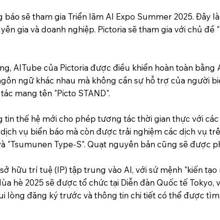
ng báo sẽ tham gia Triển lãm AI Expo Summer 2025. Đây là 
ên gia và doanh nghiệp. Pictoria sẽ tham gia với chủ đề "
ng, AITube của Pictoria được điều khiển hoàn toàn bằng 
ngôn ngữ khác nhau mà không cần sự hỗ trợ của người bi
 tác mang tên "Picto STAND".
g tin thế hệ mới cho phép tương tác thời gian thực với cá
 dịch vụ biển báo mà còn được trải nghiệm các dịch vụ tr
à "Tsumunen Type-S". Quạt nguyên bản cũng sẽ được phân
 sở hữu trí tuệ (IP) tập trung vào AI, với sứ mệnh "kiến tạ
ùa hè 2025 sẽ được tổ chức tại Diễn đàn Quốc tế Tokyo, và
i lòng đăng ký trước và thông tin chi tiết có thể được tìm