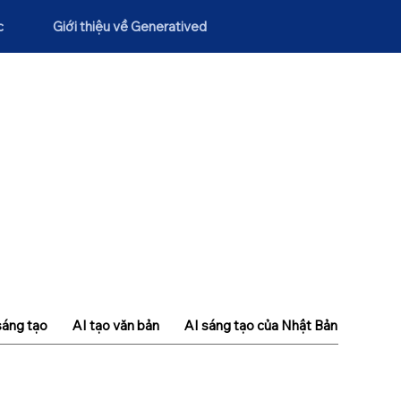
c
Giới thiệu về Generatived
sáng tạo
AI tạo văn bản
AI sáng tạo của Nhật Bản
Khái n