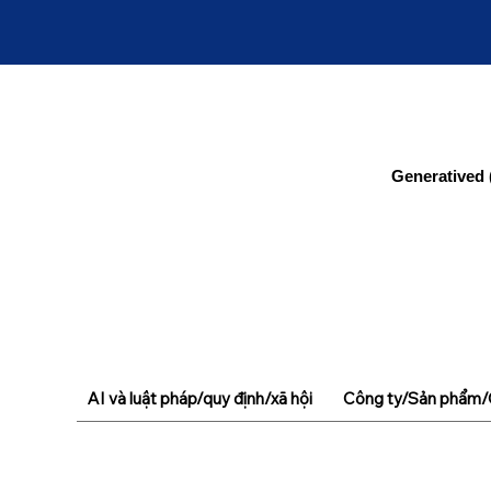
Generatived 
AI và luật pháp/quy định/xã hội
Công ty/Sản phẩm/