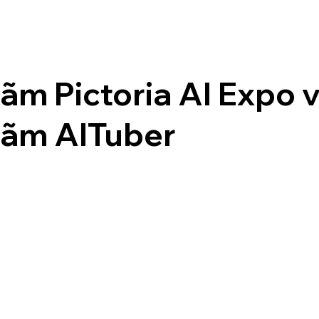
lãm Pictoria AI Expo 
 lãm AITuber