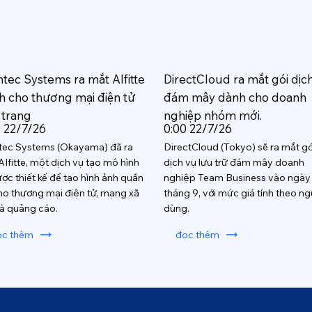
htec Systems ra mắt AIfitte
DirectCloud ra mắt gói dịc
h cho thương mại điện tử
đám mây dành cho doanh
 trang
nghiệp nhóm mới.
0 22/7/26
0:00 22/7/26
tec Systems (Okayama) đã ra
DirectCloud (Tokyo) sẽ ra mắt gó
AIfitte, một dịch vụ tạo mô hình
dịch vụ lưu trữ đám mây doanh
ược thiết kế để tạo hình ảnh quần
nghiệp Team Business vào ngày
ho thương mại điện tử, mạng xã
tháng 9, với mức giá tính theo ng
và quảng cáo.
dùng.
ọc thêm
đọc thêm