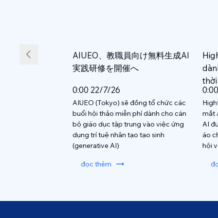
AIUEO、教職員向け無料生成AI
Hig
実践研修を開催へ
dàn
thời
0:00 22/7/26
0:0
AIUEO (Tokyo) sẽ đồng tổ chức các
High
buổi hội thảo miễn phí dành cho cán
mắt 
bộ giáo dục tập trung vào việc ứng
AI đ
dụng trí tuệ nhân tạo tạo sinh
áo c
(generative AI)
hội 
đọc thêm
đ