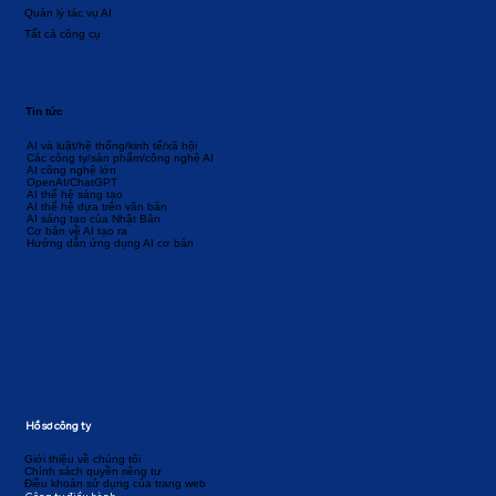
Quản lý tác vụ AI
Tất cả công cụ
Tin tức
AI và luật/hệ thống/kinh tế/xã hội
Các công ty/sản phẩm/công nghệ AI
AI công nghệ lớn
OpenAI/ChatGPT
AI thế hệ sáng tạo
AI thế hệ dựa trên văn bản
AI sáng tạo của Nhật Bản
Cơ bản về AI tạo ra
Hướng dẫn ứng dụng AI cơ bản
Hồ sơ công ty
Giới thiệu về chúng tôi
Chính sách quyền riêng tư
Điều khoản sử dụng của trang web