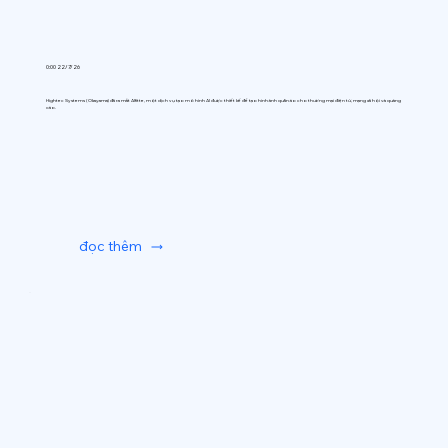
0:00 22/7/26
Hightec Systems (Okayama) đã ra mắt AIfitte, một dịch vụ tạo mô hình AI được thiết kế để tạo hình ảnh quần áo cho thương mại điện tử, mạng xã hội và quảng
cáo.
đọc thêm