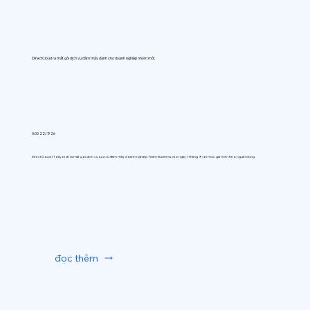
DirectCloud ra mắt gói dịch vụ đám mây dành cho doanh nghiệp nhóm mới.
0:00 22/7/26
DirectCloud (Tokyo) sẽ ra mắt gói dịch vụ lưu trữ đám mây doanh nghiệp Team Business vào ngày 1 tháng 9, với mức giá tính theo người dùng.
đọc thêm