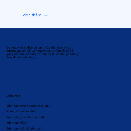
đọc thêm
Generatived là dịch vụ cung cấp thông tin và xu
hướng chuyên về Generative AI. Chúng tôi sẽ cố
gắng hết sức để cung cấp thông tin về thế giới đang
thay đổi nhanh chóng.
Danh mục
Trình tạo minh họa/nghệ thuật AI
Không có mã/mã thấp
Trình nâng cao hình ảnh AI
Trình tạo mã AI
Trình tạo thiết kế đồ họa AI