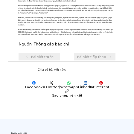
Generative AI, đồng thời làm rõ cách thức nội dung cụ thể được liên kết với kết quả.
Khảo sát đã phân tích chi tiết mối quan hệ giữa lưu lượng truy cập LLM và lưu lượng tìm kiếm tự nhiên cho hơn 1.200 nội dung trong phạm
vi tên miền của công ty. Kết quả cho thấy mối tương quan tích cực giữa lưu lượng tìm kiếm tự nhiên và lưu lượng truy cập LLM, với tỷ lệ
chuyển đổi thông qua LLM cao hơn so với tìm kiếm tự nhiên. LLM có xu hướng mang lại kết quả đặc biệt tốt trong các hạng mục "Tin tức
& Thông báo" và "Nội dung & Phương tiện".
Hơn nữa, khi xem xét các loại trang, các trang "chuyên ngành", "nghiên cứu điển hình", "nghiên cứu" và "khuyến nghị" có tỷ lệ truy cập
LLM cao. Những trang này có tính chuyên môn hóa cao và độc đáo, và thường được Generative AI đánh giá là cung cấp thông tin đáng
tin cậy. Mặt khác, nội dung giải thích chung chung như "XX là gì?" và "Cách sử dụng" thường có tỷ lệ phiên truy cập và CVR thấp thông
qua LLM.
PLAN-B Marketing Partners chỉ ra tầm quan trọng của việc thiết kế nội dung có thể được Generative AI) khai thác trong các chiến lược
SEO/SEM tương lai. Họ phân tích rằng nội dung độc đáo, có ý thức tương tác với người dùng sẽ được cả công cụ tìm kiếm và AI đánh giá
cao. Dựa trên kết quả khảo sát này, công ty cung cấp các dịch vụ hỗ trợ tối ưu hóa chiến lược tiếp thị trong thời đại AI.
Nguồn: Thông cáo báo chí
Bài viết trước
Bài viết tiếp theo
Chia sẻ bài viết này:
Facebook
X (Twitter)
WhatsApp
LinkedIn
Pinterest
Sao chép liên kết
Tin tức mới nhất