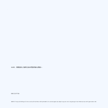
AIUEO、教職員向け無料生成AI実践研修を開催へ
0:00 22/7/26
AIUEO (Tokyo) sẽ đồng tổ chức các buổi hội thảo miễn phí dành cho cán bộ giáo dục tập trung vào việc ứng dụng trí tuệ nhân tạo tạo sinh (generative AI)