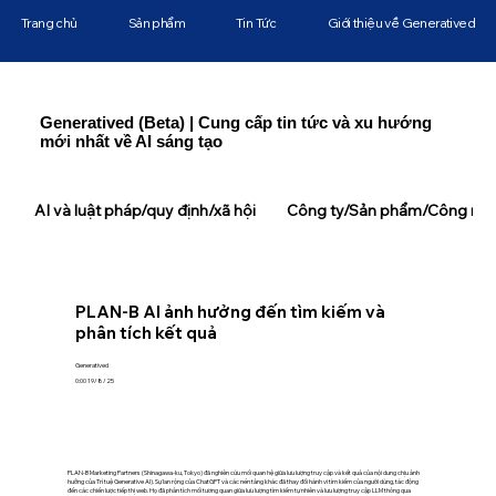
Trang chủ
Sản phẩm
Tin Tức
Giới thiệu về Generatived
Generatived (Beta) | Cung cấp tin tức và xu hướng
mới nhất về AI sáng tạo
AI và luật pháp/quy định/xã hội
Công ty/Sản phẩm/Công ngh
PLAN-B AI ảnh hưởng đến tìm kiếm và
phân tích kết quả
Generatived
0:00 19/8/25
PLAN-B Marketing Partners (Shinagawa-ku, Tokyo) đã nghiên cứu mối quan hệ giữa lưu lượng truy cập và kết quả của nội dung chịu ảnh
hưởng của Trí tuệ Generative AI). Sự lan rộng của ChatGPT và các nền tảng khác đã thay đổi hành vi tìm kiếm của người dùng, tác động
đến các chiến lược tiếp thị web. Họ đã phân tích mối tương quan giữa lưu lượng tìm kiếm tự nhiên và lưu lượng truy cập LLM thông qua