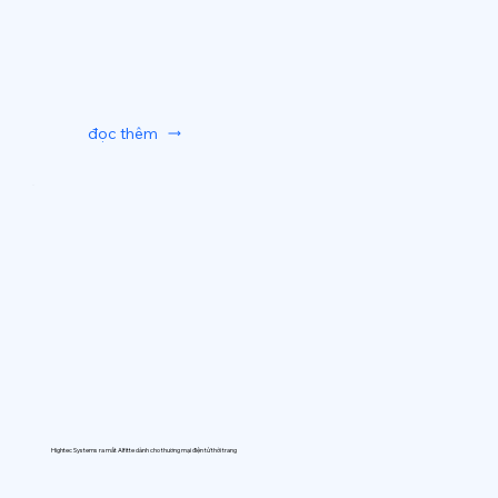
đọc thêm
Hightec Systems ra mắt AIfitte dành cho thương mại điện tử thời trang