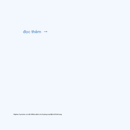
đọc thêm
Hightec Systems ra mắt AIfitte dành cho thương mại điện tử thời trang