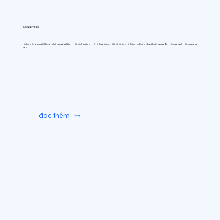
0:00 22/7/26
Hightec Systems (Okayama) đã ra mắt AIfitte, một dịch vụ tạo mô hình AI được thiết kế để tạo hình ảnh quần áo cho thương mại điện tử, mạng xã hội và quảng
cáo.
đọc thêm