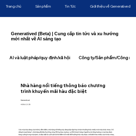
Trang chủ
Sản phẩm
Tin Tức
Giới thiệu về Generatived
Generatived (Beta) | Cung cấp tin tức và xu hướng
mới nhất về AI sáng tạo
AI và luật pháp/quy định/xã hội
Công ty/Sản phẩm/Công ngh
Nhà hàng nổi tiếng thông báo chương
trình khuyến mãi hàu đặc biệt
Generatived
4:30 6/2/25
Vào mùa hàu đang vào thời kỳ đỉnh điểm, nhà hàng nổi tiếng này đang tấp nập thực khách thưởng thức nhiều món hàu khác nhau. Chỉ
riêng trong tháng 1, nhà hàng đã tiêu thụ tổng cộng 350 kg hàu và phục vụ 550 khách hàng. Người ta nói rằng hương vị của hàu được
tăng cường trong mùa lạnh, và đặc biệt là cuối tuần là thời điểm tốt nhất để thưởng thức hàu được chế biến theo nhiều cách khác nhau,