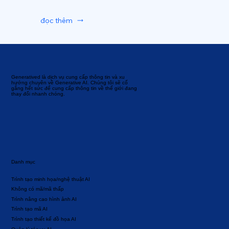
đọc thêm
Generatived là dịch vụ cung cấp thông tin và xu
hướng chuyên về Generative AI. Chúng tôi sẽ cố
gắng hết sức để cung cấp thông tin về thế giới đang
thay đổi nhanh chóng.
Danh mục
Trình tạo minh họa/nghệ thuật AI
Không có mã/mã thấp
Trình nâng cao hình ảnh AI
Trình tạo mã AI
Trình tạo thiết kế đồ họa AI