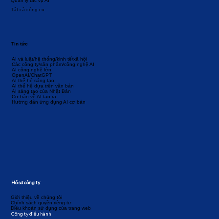
Quản lý tác vụ AI
Tất cả công cụ
Tin tức
AI và luật/hệ thống/kinh tế/xã hội
Các công ty/sản phẩm/công nghệ AI
AI công nghệ lớn
OpenAI/ChatGPT
AI thế hệ sáng tạo
AI thế hệ dựa trên văn bản
AI sáng tạo của Nhật Bản
Cơ bản về AI tạo ra
Hướng dẫn ứng dụng AI cơ bản
Hồ sơ công ty
Giới thiệu về chúng tôi
Chính sách quyền riêng tư
Điều khoản sử dụng của trang web
Công ty điều hành