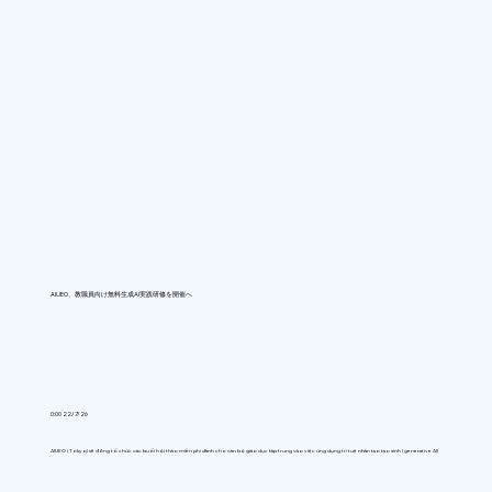
AIUEO、教職員向け無料生成AI実践研修を開催へ
0:00 22/7/26
AIUEO (Tokyo) sẽ đồng tổ chức các buổi hội thảo miễn phí dành cho cán bộ giáo dục tập trung vào việc ứng dụng trí tuệ nhân tạo tạo sinh (generative AI)