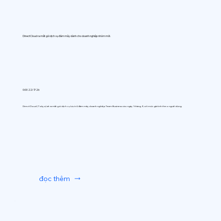
DirectCloud ra mắt gói dịch vụ đám mây dành cho doanh nghiệp nhóm mới.
0:00 22/7/26
DirectCloud (Tokyo) sẽ ra mắt gói dịch vụ lưu trữ đám mây doanh nghiệp Team Business vào ngày 1 tháng 9, với mức giá tính theo người dùng.
đọc thêm