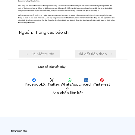
bao gồm nướng, hấp và chiên.
Nhà hàng hàu mở cửa theo mùa từ tháng 10 đến tháng 3 và thực khách có thể thưởng thức bữa ăn của mình trong khi ngắm nhìn đại
dương. Thực đơn có hàu ăn thả ga và nhiều món ăn nấu chín và chiên. Hiện tại, nhà hàng đang chạy chương trình khuyến mãi đặc biệt,
cung cấp các món ăn với giá 10 xu mỗi tháng, nổi bật là món hầm hàu vào tháng 2 và món hàu gratin vào tháng 3.
Để tận dụng ưu đãi giảm giá 10 xu, khách hàng phải theo dõi tài khoản Instagram chính thức của nhà hàng và đăng ảnh nhà hàng lên
trang cá nhân và cho nhân viên xem. Ưu đãi này chỉ giới hạn cho một tài khoản và một món ăn cho mỗi bài đăng cho mỗi người. Mục đích
của chiến dịch là cung cấp các món hàu nóng với mức giá đặc biệt trong những tháng mùa đông lạnh giá, giúp khách hàng có thể thưởng
thức hương vị theo mùa.
Nguồn: Thông cáo báo chí
Bài viết trước
Bài viết tiếp theo
Chia sẻ bài viết này:
Facebook
X (Twitter)
WhatsApp
LinkedIn
Pinterest
Sao chép liên kết
Tin tức mới nhất