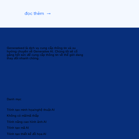
đọc thêm
Generatived là dịch vụ cung cấp thông tin và xu
hướng chuyên về Generative AI. Chúng tôi sẽ cố
gắng hết sức để cung cấp thông tin về thế giới đang
thay đổi nhanh chóng.
Danh mục
Trình tạo minh họa/nghệ thuật AI
Không có mã/mã thấp
Trình nâng cao hình ảnh AI
Trình tạo mã AI
Trình tạo thiết kế đồ họa AI