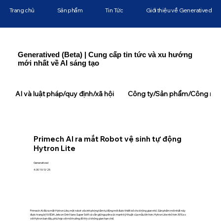
Trang chủ
Sản phẩm
Tin Tức
Giới thiệu về Generatived
Generatived (Beta) | Cung cấp tin tức và xu hướng
mới nhất về AI sáng tạo
AI và luật pháp/quy định/xã hội
Công ty/Sản phẩm/Công ngh
Primech AI ra mắt Robot vệ sinh tự động
Hytron Lite
Generatived
4:30 19/3/25
Primech AI đã ra mắt Hytron Lite, một robot vệ sinh phòng tắm tự động mới được thiết kế cho không gian nhỏ. Sản phẩm mới nhất này
được trang bị NVIDIA Jetson Orin Nano Super SoM và vẫn giữ nguyên sức mạnh kỹ thuật của mẫu lớn hơn. Hytron Lite nhỏ hơn 30% so
với Hytron ban đầu, phù hợp với môi trường đô thị có không gian hạn chế.