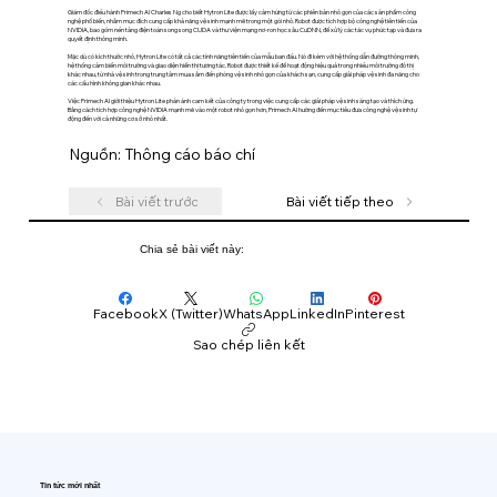
Giám đốc điều hành Primech AI Charles Ng cho biết Hytron Lite được lấy cảm hứng từ các phiên bản nhỏ gọn của các sản phẩm công
nghệ phổ biến, nhằm mục đích cung cấp khả năng vệ sinh mạnh mẽ trong một gói nhỏ. Robot được tích hợp bộ công nghệ tiên tiến của
NVIDIA, bao gồm nền tảng điện toán song song CUDA và thư viện mạng nơ-ron học sâu CuDNN, để xử lý các tác vụ phức tạp và đưa ra
quyết định thông minh.
Mặc dù có kích thước nhỏ, Hytron Lite có tất cả các tính năng tiên tiến của mẫu ban đầu. Nó đi kèm với hệ thống dẫn đường thông minh,
hệ thống cảm biến môi trường và giao diện hiển thị tương tác. Robot được thiết kế để hoạt động hiệu quả trong nhiều môi trường đô thị
khác nhau, từ nhà vệ sinh trong trung tâm mua sắm đến phòng vệ sinh nhỏ gọn của khách sạn, cung cấp giải pháp vệ sinh đa năng cho
các cấu hình không gian khác nhau.
Việc Primech AI giới thiệu Hytron Lite phản ánh cam kết của công ty trong việc cung cấp các giải pháp vệ sinh sáng tạo và thích ứng.
Bằng cách tích hợp công nghệ NVIDIA mạnh mẽ vào một robot nhỏ gọn hơn, Primech AI hướng đến mục tiêu đưa công nghệ vệ sinh tự
động đến với cả những cơ sở nhỏ nhất.
Nguồn: Thông cáo báo chí
Bài viết trước
Bài viết tiếp theo
Chia sẻ bài viết này:
Facebook
X (Twitter)
WhatsApp
LinkedIn
Pinterest
Sao chép liên kết
Tin tức mới nhất