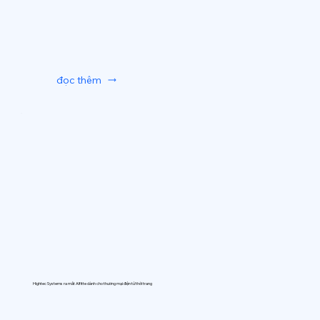
đọc thêm
Hightec Systems ra mắt AIfitte dành cho thương mại điện tử thời trang