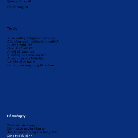
Quản lý tác vụ AI
Tất cả công cụ
Tin tức
AI và luật/hệ thống/kinh tế/xã hội
Các công ty/sản phẩm/công nghệ AI
AI công nghệ lớn
OpenAI/ChatGPT
AI thế hệ sáng tạo
AI thế hệ dựa trên văn bản
AI sáng tạo của Nhật Bản
Cơ bản về AI tạo ra
Hướng dẫn ứng dụng AI cơ bản
Hồ sơ công ty
Giới thiệu về chúng tôi
Chính sách quyền riêng tư
Điều khoản sử dụng của trang web
Công ty điều hành