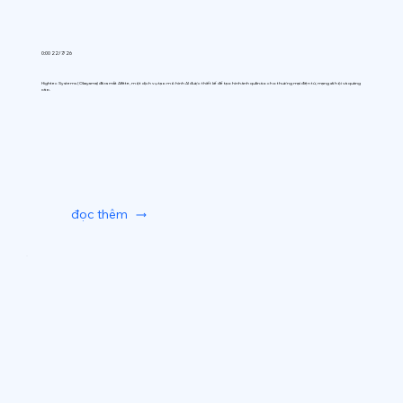
0:00 22/7/26
Hightec Systems (Okayama) đã ra mắt AIfitte, một dịch vụ tạo mô hình AI được thiết kế để tạo hình ảnh quần áo cho thương mại điện tử, mạng xã hội và quảng
cáo.
đọc thêm