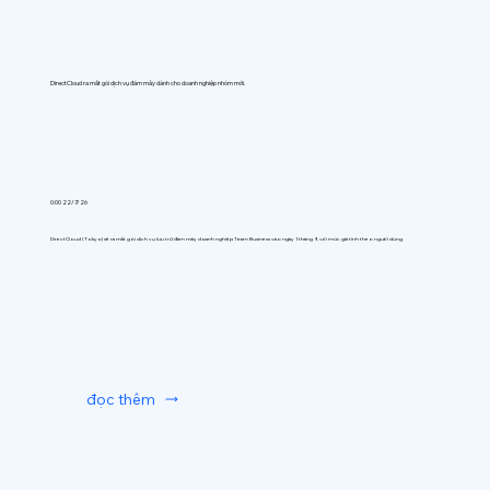
DirectCloud ra mắt gói dịch vụ đám mây dành cho doanh nghiệp nhóm mới.
0:00 22/7/26
DirectCloud (Tokyo) sẽ ra mắt gói dịch vụ lưu trữ đám mây doanh nghiệp Team Business vào ngày 1 tháng 9, với mức giá tính theo người dùng.
đọc thêm