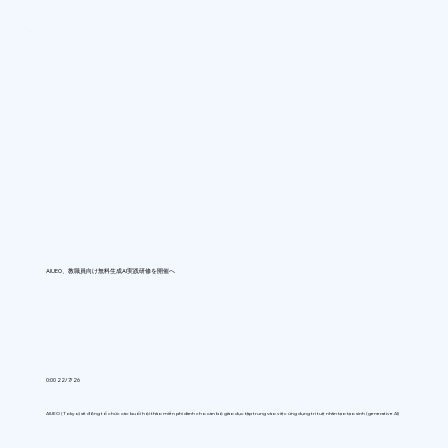
AIUEO、教職員向け無料生成AI実践研修を開催へ
0:00 22/7/26
AIUEO (Tokyo) sẽ đồng tổ chức các buổi hội thảo miễn phí dành cho cán bộ giáo dục tập trung vào việc ứng dụng trí tuệ nhân tạo tạo sinh (generative AI)