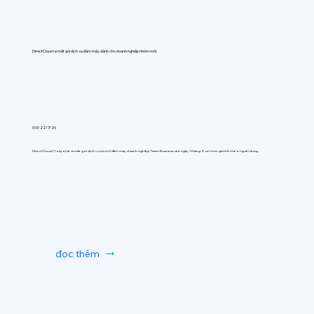
DirectCloud ra mắt gói dịch vụ đám mây dành cho doanh nghiệp nhóm mới.
0:00 22/7/26
DirectCloud (Tokyo) sẽ ra mắt gói dịch vụ lưu trữ đám mây doanh nghiệp Team Business vào ngày 1 tháng 9, với mức giá tính theo người dùng.
đọc thêm