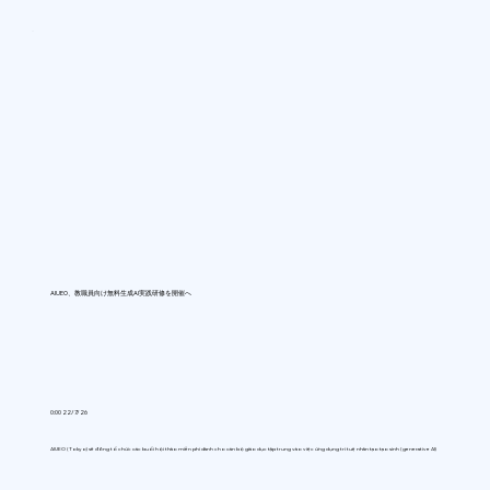
AIUEO、教職員向け無料生成AI実践研修を開催へ
0:00 22/7/26
AIUEO (Tokyo) sẽ đồng tổ chức các buổi hội thảo miễn phí dành cho cán bộ giáo dục tập trung vào việc ứng dụng trí tuệ nhân tạo tạo sinh (generative AI)