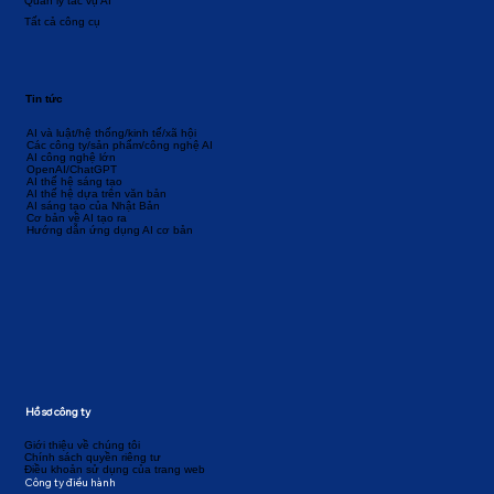
Quản lý tác vụ AI
Tất cả công cụ
Tin tức
AI và luật/hệ thống/kinh tế/xã hội
Các công ty/sản phẩm/công nghệ AI
AI công nghệ lớn
OpenAI/ChatGPT
AI thế hệ sáng tạo
AI thế hệ dựa trên văn bản
AI sáng tạo của Nhật Bản
Cơ bản về AI tạo ra
Hướng dẫn ứng dụng AI cơ bản
Hồ sơ công ty
Giới thiệu về chúng tôi
Chính sách quyền riêng tư
Điều khoản sử dụng của trang web
Công ty điều hành