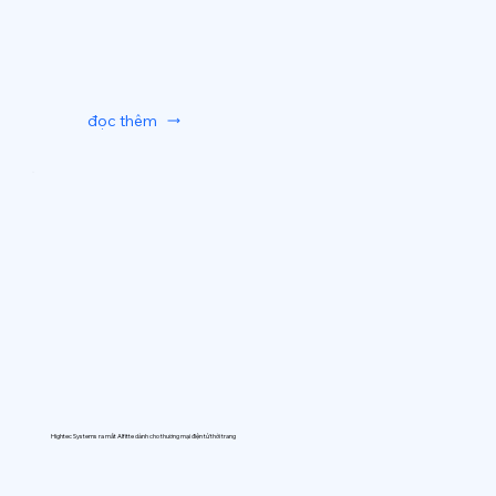
đọc thêm
Hightec Systems ra mắt AIfitte dành cho thương mại điện tử thời trang