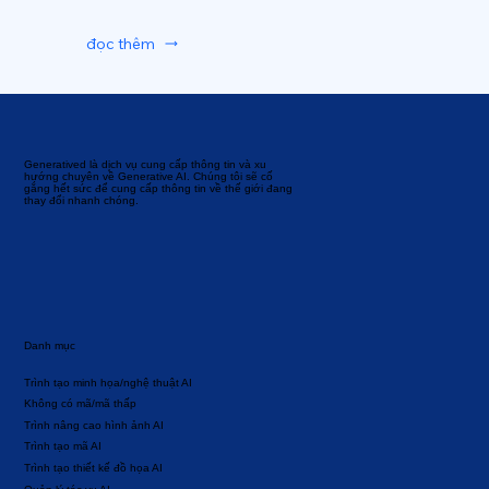
đọc thêm
Generatived là dịch vụ cung cấp thông tin và xu
hướng chuyên về Generative AI. Chúng tôi sẽ cố
gắng hết sức để cung cấp thông tin về thế giới đang
thay đổi nhanh chóng.
Danh mục
Trình tạo minh họa/nghệ thuật AI
Không có mã/mã thấp
Trình nâng cao hình ảnh AI
Trình tạo mã AI
Trình tạo thiết kế đồ họa AI