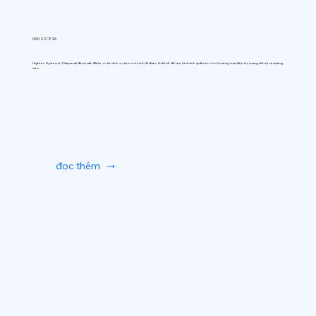
0:00 22/7/26
Hightec Systems (Okayama) đã ra mắt AIfitte, một dịch vụ tạo mô hình AI được thiết kế để tạo hình ảnh quần áo cho thương mại điện tử, mạng xã hội và quảng
cáo.
đọc thêm