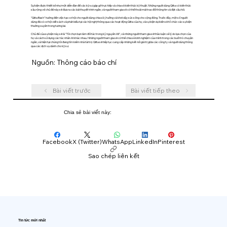
Sự kiện được thiết kế như một diễn đàn để các kỹ sư gặp gỡ trực tiếp và chia sẻ kiến thức kỹ thuật. Những người dùng Qiita có kiến thức
sâu rộng về chủ đề này sẽ đưa ra các bài thuyết trình ngắn, và người tham gia sẽ có thể thoải mái trao đổi thông tin và đặt câu hỏi.
"Qiita Bash" hướng đến việc tạo cơ hội cho người dùng chia sẻ ý tưởng và khơi dậy sức sống cho cộng đồng. Trước đây, một số người
dùng đã có cơ hội viết sách và phát biểu tại các hội nghị thông qua các hoạt động Qiita của họ, và sự kiện dự kiến sẽ tổ chức các sự kiện
thường xuyên trong tương lai.
Chủ đề của sự kiện này sẽ là "Tôi chọn bạn làm đối tác trong kỷ nguyên AI!", và những người tham gia sẽ thảo luận về lý do lựa chọn của
họ và cách sử dụng các tác nhân AI khác nhau. Những người tham gia sẽ có thể chia sẻ kinh nghiệm của mình trong các buổi trò chuyện
ngắn, và hiện tại chúng tôi đang tìm kiếm nhà tài trợ. Qiita sẽ tiếp tục cung cấp những kết nối giá trị giữa các công ty và người dùng thông
qua các dịch vụ dành cho kỹ sư.
Nguồn: Thông cáo báo chí
Bài viết trước
Bài viết tiếp theo
Chia sẻ bài viết này:
Facebook
X (Twitter)
WhatsApp
LinkedIn
Pinterest
Sao chép liên kết
Tin tức mới nhất