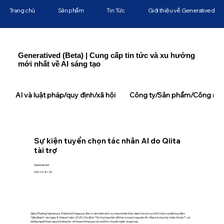
Trang chủ
Sản phẩm
Tin Tức
Giới thiệu về Generatived
Generatived (Beta) | Cung cấp tin tức và xu hướng
mới nhất về AI sáng tạo
AI và luật pháp/quy định/xã hội
Công ty/Sản phẩm/Công ngh
Sự kiện tuyển chọn tác nhân AI do Qiita
tài trợ
Generatived
0:00 14/8/25
Qiita (Phường Nakamura, Thành phố Nagoya), đơn vị vận hành dịch vụ chia sẻ kiến thức dành cho kỹ sư, sẽ tổ chức sự kiện tọa đàm
"Qiita Bash" vào ngày 8 tháng 9 năm 2025. Chủ đề là "Tôi chọn bạn làm đối tác trong kỷ nguyên AI! ~Bạn sẽ chọn tác nhân AI nào?", và
những người tham gia sẽ tương tác với nhau thông qua các buổi trò chuyện ngắn và giao lưu.