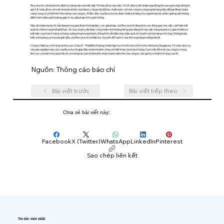
Rezolve Ai, với doanh thu định kỳ hàng năm dự kiến đạt 70 triệu đô la vào năm 2025, đã ký kết nhiều hợp đồng lớn, bao gồm hợp đồng trị
giá 9,8 triệu đô la với một nhà bán lẻ lớn của Mexico. Quan hệ đối tác chiến lược với một công ty công nghệ hàng đầu để bán Brain Suite
càng củng cố vị thế trên thị trường của công ty. AI độc đáo của Rezolve Ai, được thiết kế riêng cho ngành bán lẻ, nhằm giải quyết những
điểm kém hiệu quả thường gặp ở các giải pháp AI truyền thống.
Mặc dù nhiều dự án AI vẫn đang trong giai đoạn thử nghiệm, các giải pháp của Rezolve Ai đang tích cực đóng góp vào việc cải thiện kết
quả tài chính trong thế giới thực. AI của công ty đã được công nhận nhờ những đóng góp đáng kể vào việc tăng doanh số, giảm thiểu sự
bất tiện của khách hàng và tăng cường lòng trung thành, đồng thời vẫn đảm bảo hiệu quả về chi phí và khả năng mở rộng. Những bước
tiến và thương vụ mua lại gần đây của Rezolve Ai sẽ tiếp tục chuyển đổi vai trò của AI trong tăng trưởng bán lẻ.
Công ty tiếp tục mở rộng tại khu vực Châu Á - Thái Bình Dương, thành lập trụ sở mới với sự hỗ trợ từ chính phủ Singapore. Tổ chức dịch vụ
chuyên nghiệp toàn cầu của Rezolve Ai giúp đẩy nhanh thành công và triển khai của khách hàng. Cam kết đổi mới của công ty trong
lĩnh vực cá nhân hóa dựa trên AI và tương tác bán lẻ đa kênh nhấn mạnh niềm tin của công ty vào giá trị có thể mở rộng của AI.
Nguồn: Thông cáo báo chí
Bài viết trước
Bài viết tiếp theo
Chia sẻ bài viết này:
Facebook
X (Twitter)
WhatsApp
LinkedIn
Pinterest
Sao chép liên kết
Tin tức mới nhất