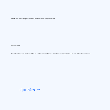
DirectCloud ra mắt gói dịch vụ đám mây dành cho doanh nghiệp nhóm mới.
0:00 22/7/26
DirectCloud (Tokyo) sẽ ra mắt gói dịch vụ lưu trữ đám mây doanh nghiệp Team Business vào ngày 1 tháng 9, với mức giá tính theo người dùng.
đọc thêm