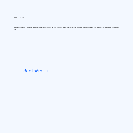
0:00 22/7/26
Hightec Systems (Okayama) đã ra mắt AIfitte, một dịch vụ tạo mô hình AI được thiết kế để tạo hình ảnh quần áo cho thương mại điện tử, mạng xã hội và quảng
cáo.
đọc thêm