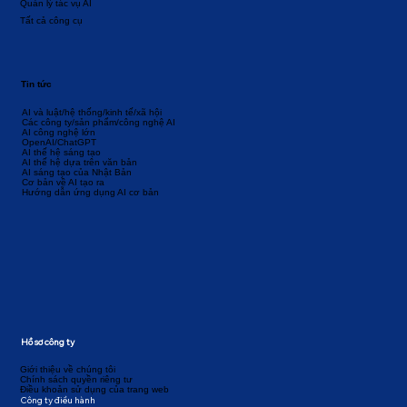
Quản lý tác vụ AI
Tất cả công cụ
Tin tức
AI và luật/hệ thống/kinh tế/xã hội
Các công ty/sản phẩm/công nghệ AI
AI công nghệ lớn
OpenAI/ChatGPT
AI thế hệ sáng tạo
AI thế hệ dựa trên văn bản
AI sáng tạo của Nhật Bản
Cơ bản về AI tạo ra
Hướng dẫn ứng dụng AI cơ bản
Hồ sơ công ty
Giới thiệu về chúng tôi
Chính sách quyền riêng tư
Điều khoản sử dụng của trang web
Công ty điều hành