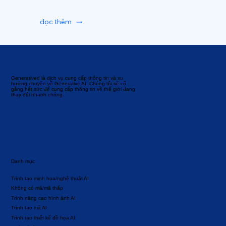
đọc thêm
Generatived là dịch vụ cung cấp thông tin và xu
hướng chuyên về Generative AI. Chúng tôi sẽ cố
gắng hết sức để cung cấp thông tin về thế giới đang
thay đổi nhanh chóng.
Danh mục
Trình tạo minh họa/nghệ thuật AI
Không có mã/mã thấp
Trình nâng cao hình ảnh AI
Trình tạo mã AI
Trình tạo thiết kế đồ họa AI