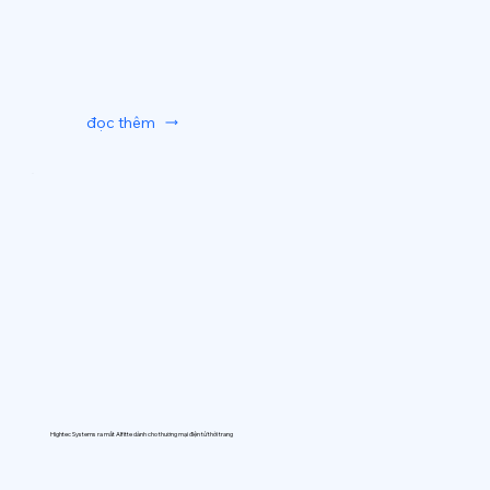
đọc thêm
Hightec Systems ra mắt AIfitte dành cho thương mại điện tử thời trang