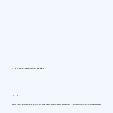
AIUEO、教職員向け無料生成AI実践研修を開催へ
0:00 22/7/26
AIUEO (Tokyo) sẽ đồng tổ chức các buổi hội thảo miễn phí dành cho cán bộ giáo dục tập trung vào việc ứng dụng trí tuệ nhân tạo tạo sinh (generative AI)