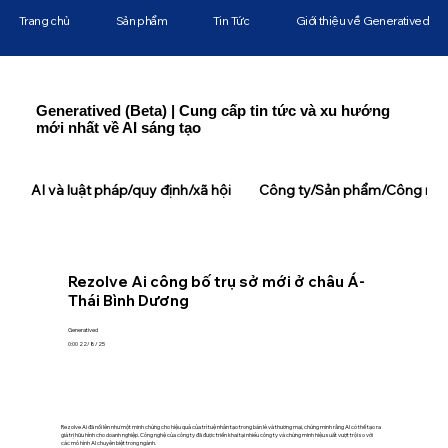
Trang chủ
Sản phẩm
Tin Tức
Giới thiệu về Generatived
Generatived (Beta) | Cung cấp tin tức và xu hướng
mới nhất về AI sáng tạo
AI và luật pháp/quy định/xã hội
Công ty/Sản phẩm/Công ngh
Rezolve Ai công bố trụ sở mới ở châu Á-
Thái Bình Dương
Generatived
0:00 22/8/25
Rezolve Ai đã nổi lên như một minh chứng cho hiệu quả của trí tuệ nhân tạo trong bán lẻ và thương mại, chứng minh rằng AI có thể tạo ra
giá trị hữu hình cho doanh nghiệp. Công nghệ của công ty đã được triển khai tại nhiều công ty và chứng minh hiệu suất vượt trội so với
các mô hình AI chuyên biệt trong ngành.