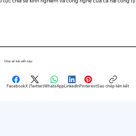
 tục chia sẻ kinh nghiệm và công nghệ của cả hai công ty
Chia sẻ bài viết này:
Facebook
X (Twitter)
WhatsApp
LinkedIn
Pinterest
Sao chép liên kết