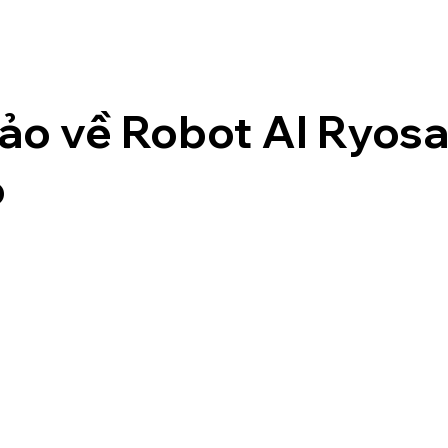
hảo về Robot AI Ryos
o