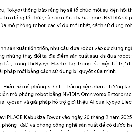
, Tokyo) thông báo rằng họ sẽ tổ chức một sự kiện hội th
ectro đồng tổ chức, và năm công ty bao gồm NVIDIA sẽ p
của mô phỏng robot, các ví dụ mới nhất, cách sử dụng ro
ành sản xuất tiến triển, nhu cầu đưa robot vào sử dụng ng
g những thay đổi tại địa điểm sản xuất sau khi đưa robot
g tác, trong khi Ryoyo Electro tập trung vào việc hỗ trợ đ
iải pháp mới bằng cách sử dụng bí quyết của mình.
: "Hiểu về mô phỏng robot", "Trải nghiệm demo tương tác"
nh diễn mô phỏng robot bằng NVIDIA Omniverse Enterprise 
a Ryosan và giải pháp hỗ trợ giới thiệu AI của Ryoyo Elec
navi PLACE Kabukiza Tower vào ngày 20 tháng 2 năm 2025 
AI, phòng R&D và phòng công nghệ sản xuất để có được kiến