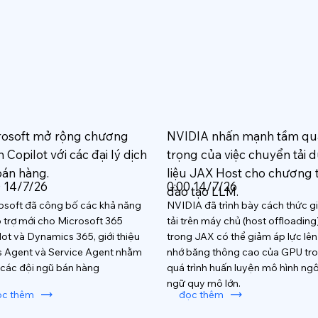
rosoft mở rộng chương
NVIDIA nhấn mạnh tầm qu
h Copilot với các đại lý dịch
trọng của việc chuyển tải 
bán hàng.
liệu JAX Host cho chương 
0 14/7/26
0:00 14/7/26
đào tạo LLM.
osoft đã công bố các khả năng
NVIDIA đã trình bày cách thức 
ỗ trợ mới cho Microsoft 365
tải trên máy chủ (host offloading
lot và Dynamics 365, giới thiệu
trong JAX có thể giảm áp lực lê
s Agent và Service Agent nhằm
nhớ băng thông cao của GPU tr
 các đội ngũ bán hàng
quá trình huấn luyện mô hình ng
ngữ quy mô lớn.
ọc thêm
đọc thêm