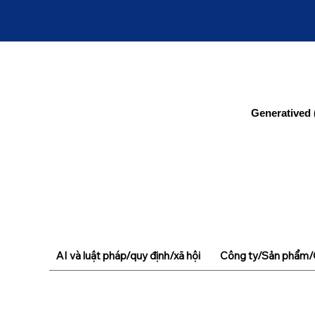
Generatived 
AI và luật pháp/quy định/xã hội
Công ty/Sản phẩm/