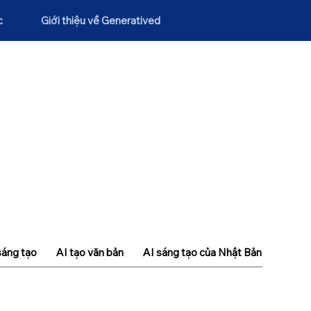
c
Giới thiệu về Generatived
sáng tạo
AI tạo văn bản
AI sáng tạo của Nhật Bản
Khái n