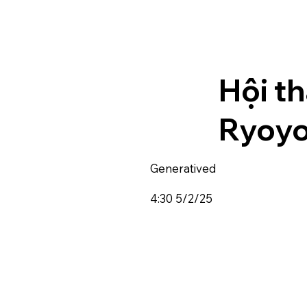
Hội t
Ryoy
Generatived
4:30 5/2/25