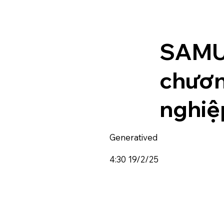
SAMUR
chươn
nghiệ
Generatived
4:30 19/2/25