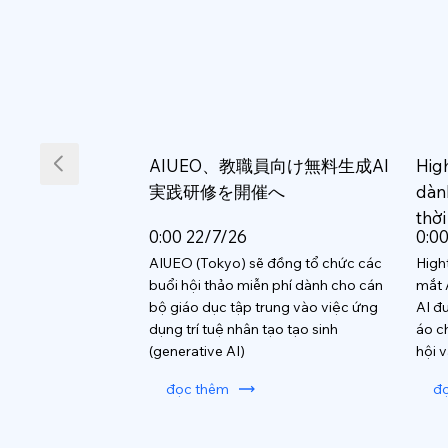
AIUEO、教職員向け無料生成AI
Hig
実践研修を開催へ
dàn
thời
0:00 22/7/26
0:0
AIUEO (Tokyo) sẽ đồng tổ chức các
High
buổi hội thảo miễn phí dành cho cán
mắt 
bộ giáo dục tập trung vào việc ứng
AI đ
dụng trí tuệ nhân tạo tạo sinh
áo c
(generative AI)
hội 
đọc thêm
đ