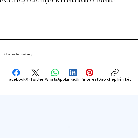
n và cải thiện năng lực CNTT của toàn bộ tổ chức.
Chia sẻ bài viết này:
Facebook
X (Twitter)
WhatsApp
LinkedIn
Pinterest
Sao chép liên kết