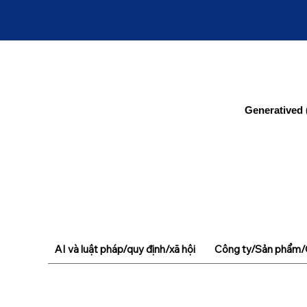
Generatived 
AI và luật pháp/quy định/xã hội
Công ty/Sản phẩm/