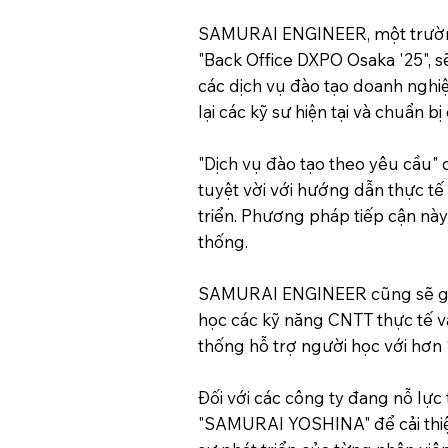
SAMURAI ENGINEER, một trường l
"Back Office DXPO Osaka '25", s
các dịch vụ đào tạo doanh nghiệ
lại các kỹ sư hiện tại và chuẩn 
"Dịch vụ đào tạo theo yêu cầu" d
tuyệt vời với hướng dẫn thực t
triển. Phương pháp tiếp cận nà
thống.
SAMURAI ENGINEER cũng sẽ giớ
học các kỹ năng CNTT thực tế và
thống hỗ trợ người học với hơn 1
Đối với các công ty đang nỗ lự
"SAMURAI YOSHINA" để cải thiệ