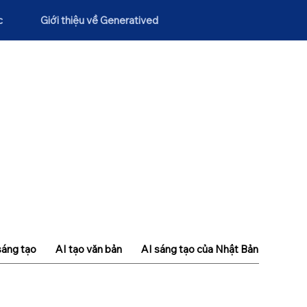
c
Giới thiệu về Generatived
sáng tạo
AI tạo văn bản
AI sáng tạo của Nhật Bản
Khái n