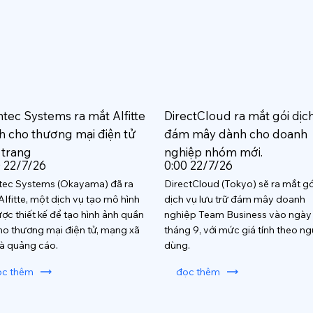
htec Systems ra mắt AIfitte
DirectCloud ra mắt gói dịc
h cho thương mại điện tử
đám mây dành cho doanh
 trang
nghiệp nhóm mới.
0 22/7/26
0:00 22/7/26
tec Systems (Okayama) đã ra
DirectCloud (Tokyo) sẽ ra mắt gó
AIfitte, một dịch vụ tạo mô hình
dịch vụ lưu trữ đám mây doanh
ược thiết kế để tạo hình ảnh quần
nghiệp Team Business vào ngày
ho thương mại điện tử, mạng xã
tháng 9, với mức giá tính theo ng
và quảng cáo.
dùng.
ọc thêm
đọc thêm