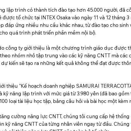
ập trình có thành tích đào tạo hơn 45.000 người, đã cô
ẽ được tổ chức tại INTEX Osaka vào ngày 11 và 12 tháng 3 
p đáp ứng nhiều nhu cầu khác nhau, từ đào tạo cho sinh 
bị cho quá trình phát triển phần mềm nội bộ.
o công ty giới thiệu là một chương trình giáo dục được th
ế theo nhóm nhỏ tập trung vào các kỹ năng CNTT mà các 
y dự kiến sẽ tạo ra những kết quả không thể đạt được th
i thiệu "Kế hoạch doanh nghiệp SAMURAI TERRACOTTA",
 kỹ năng lập trình với mức giá từ 3.980 yên (đã bao gồm 
00 loại tài liệu học tập, bảng câu hỏi và bài học một kèm 
c tăng cường năng lực CNTT, chúng tôi cung cấp hệ thống 
n kỹ năng CNTT của từng nhân viên ngay từ đầu. Chúng 