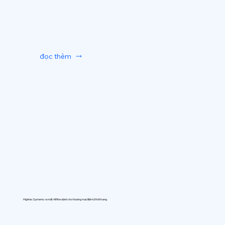
đọc thêm
Hightec Systems ra mắt AIfitte dành cho thương mại điện tử thời trang