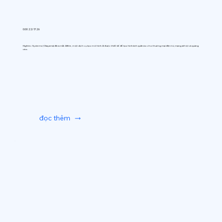
0:00 22/7/26
Hightec Systems (Okayama) đã ra mắt AIfitte, một dịch vụ tạo mô hình AI được thiết kế để tạo hình ảnh quần áo cho thương mại điện tử, mạng xã hội và quảng
cáo.
đọc thêm