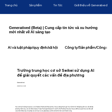
Trang chủ
Sản phẩm
Tin Tức
Giới thiệu về Generatived
Generatived (Beta) | Cung cấp tin tức và xu hướng
mới nhất về AI sáng tạo
AI và luật pháp/quy định/xã hội
Công ty/Sản phẩm/Công ngh
Trường trung học cơ sở Seikei sử dụng AI
để giải quyết các vấn đề địa phương
Generatived
4:30 10/2/25
Học sinh tại Trường trung học cơ sở Seikei (Thành phố Musashino, Tokyo) đang tham gia "học hỏi tìm tòi" để giải quyết các vấn đề địa
phương. Năm nay, các em đã sử dụng "Crepo Package Design AI" của PLUG (Phường Chiyoda, Tokyo) để trực quan hóa các đề xuất
của mình. Điều này cho phép các em tạo ra các giải pháp cụ thể và khả thi một cách thành công.