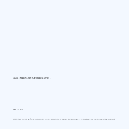
AIUEO、教職員向け無料生成AI実践研修を開催へ
0:00 22/7/26
AIUEO (Tokyo) sẽ đồng tổ chức các buổi hội thảo miễn phí dành cho cán bộ giáo dục tập trung vào việc ứng dụng trí tuệ nhân tạo tạo sinh (generative AI)