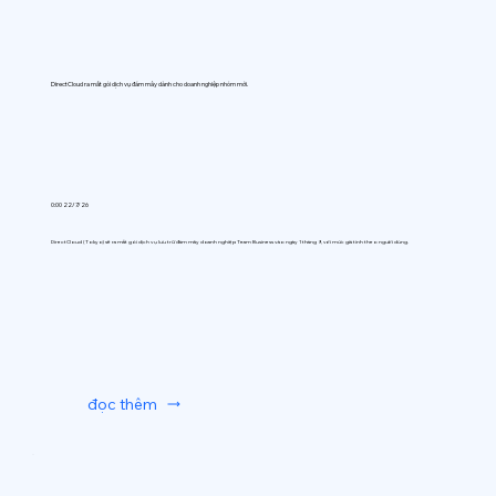
DirectCloud ra mắt gói dịch vụ đám mây dành cho doanh nghiệp nhóm mới.
0:00 22/7/26
DirectCloud (Tokyo) sẽ ra mắt gói dịch vụ lưu trữ đám mây doanh nghiệp Team Business vào ngày 1 tháng 9, với mức giá tính theo người dùng.
đọc thêm