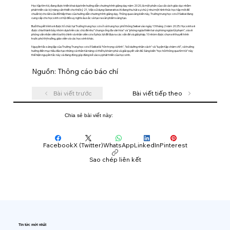
Học tập tìm tòi, đang được triển khai dựa trên hướng dẫn chương trình giảng dạy năm 2020, là một phần của cải cách giáo dục nhằm
phát triển các kỹ năng cần thiết cho thế kỷ 21. Việc sử dụng Generative AI đang thu hút sự chú ý như một hình thức học tập mới để
chuẩn bị cho lần sửa đổi tiếp theo của hướng dẫn chương trình giảng dạy. Thông qua sáng kiến ​​này, Trường trung học cơ sở Seikei đang
cung cấp cho học sinh cơ hội để suy nghĩ sâu sắc và tạo ra sản phẩm sáng tạo.
Buổi thuyết trình sẽ được tổ chức tại Trường trung học cơ sở và trung học phổ thông Seikei vào ngày 13 tháng 2 năm 2025. Học sinh sẽ
được chia thành bảy nhóm dựa trên các chủ đề như "chung sống đa văn hóa" và "phòng ngừa thiên tai và phòng ngừa tội phạm", và sẽ
phỏng vấn nhân viên tòa thị chính và nhân viên cơ sở phúc lợi để đưa ra các vấn đề và giải pháp. 10 nhóm được chọn sẽ thuyết trình
trước phó thị trưởng, giáo viên và các học sinh khác.
Nguyên tắc sáng lập của Trường Trung học cơ sở Seikei là "tôn trọng cá tính", "bồi dưỡng nhân cách" và "luyện tập chăm chỉ", và trường
hướng đến mục tiêu đào tạo những cá nhân tài năng có thể tự khám phá và giải quyết vấn đề. Sáng kiến ​​"học hỏi thông qua tìm tòi" này
thể hiện nguyên tắc này và đang đóng góp đáng kể vào sự phát triển của học sinh.
Nguồn: Thông cáo báo chí
Bài viết trước
Bài viết tiếp theo
Chia sẻ bài viết này:
Facebook
X (Twitter)
WhatsApp
LinkedIn
Pinterest
Sao chép liên kết
Tin tức mới nhất