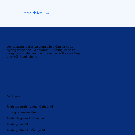
đọc thêm
Generatived là dịch vụ cung cấp thông tin và xu
hướng chuyên về Generative AI. Chúng tôi sẽ cố
gắng hết sức để cung cấp thông tin về thế giới đang
thay đổi nhanh chóng.
Danh mục
Trình tạo minh họa/nghệ thuật AI
Không có mã/mã thấp
Trình nâng cao hình ảnh AI
Trình tạo mã AI
Trình tạo thiết kế đồ họa AI