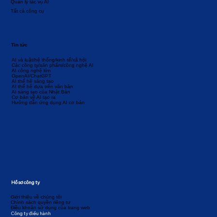
Quản lý tác vụ AI
Tất cả công cụ
Tin tức
AI và luật/hệ thống/kinh tế/xã hội
Các công ty/sản phẩm/công nghệ AI
AI công nghệ lớn
OpenAI/ChatGPT
AI thế hệ sáng tạo
AI thế hệ dựa trên văn bản
AI sáng tạo của Nhật Bản
Cơ bản về AI tạo ra
Hướng dẫn ứng dụng AI cơ bản
Hồ sơ công ty
Giới thiệu về chúng tôi
Chính sách quyền riêng tư
Điều khoản sử dụng của trang web
Công ty điều hành