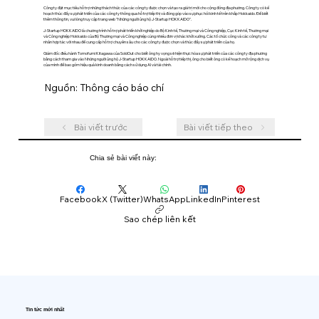
Công ty đặt mục tiêu hỗ trợ những thách thức của các công ty được chọn và tạo ra giá trị mới cho cộng đồng địa phương. Công ty có kế
hoạch thúc đẩy sự phát triển của các công ty thông qua hỗ trợ tiếp thị và đóng góp vào sự phục hồi kinh tế trên khắp Hokkaido. Để biết
thêm thông tin, vui lòng truy cập trang web "Những người ủng hộ J-Startup HOKKAIDO".
J-Startup HOKKAIDO là chương trình hỗ trợ phát triển khởi nghiệp do Bộ Kinh tế, Thương mại và Công nghiệp, Cục Kinh tế, Thương mại
và Công nghiệp Hokkaido của Bộ Thương mại và Công nghiệp cùng nhiều đơn vị khác khởi xướng. Các tổ chức công và các công ty tư
nhân hợp tác với nhau để cung cấp hỗ trợ chuyên sâu cho các công ty được chọn và thúc đẩy sự phát triển của họ.
Giám đốc điều hành Tomofumi Kitagawa của SoldOut cho biết ông hy vọng sẽ hiện thực hóa sự phát triển của các công ty địa phương
bằng cách tham gia vào Những người ủng hộ J-Startup HOKKAIDO. Ngoài hỗ trợ tiếp thị, ông cho biết ông có kế hoạch mở rộng dịch vụ
của mình để bao gồm hiệu quả kinh doanh bằng cách sử dụng AI và tài chính.
Nguồn: Thông cáo báo chí
Bài viết trước
Bài viết tiếp theo
Chia sẻ bài viết này:
Facebook
X (Twitter)
WhatsApp
LinkedIn
Pinterest
Sao chép liên kết
Tin tức mới nhất