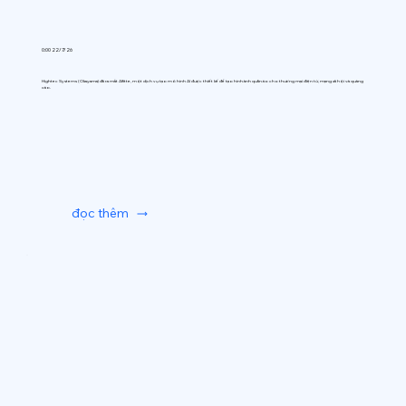
0:00 22/7/26
Hightec Systems (Okayama) đã ra mắt AIfitte, một dịch vụ tạo mô hình AI được thiết kế để tạo hình ảnh quần áo cho thương mại điện tử, mạng xã hội và quảng
cáo.
đọc thêm