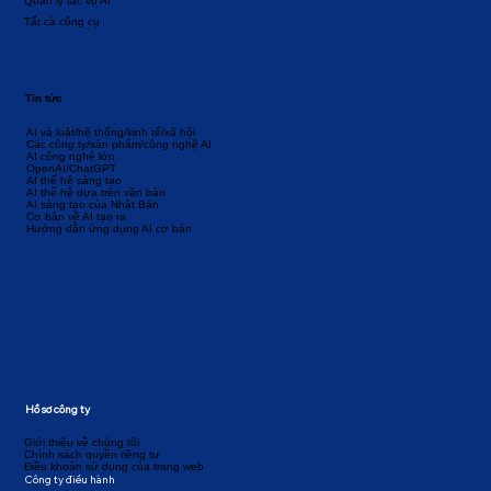
Quản lý tác vụ AI
Tất cả công cụ
Tin tức
AI và luật/hệ thống/kinh tế/xã hội
Các công ty/sản phẩm/công nghệ AI
AI công nghệ lớn
OpenAI/ChatGPT
AI thế hệ sáng tạo
AI thế hệ dựa trên văn bản
AI sáng tạo của Nhật Bản
Cơ bản về AI tạo ra
Hướng dẫn ứng dụng AI cơ bản
Hồ sơ công ty
Giới thiệu về chúng tôi
Chính sách quyền riêng tư
Điều khoản sử dụng của trang web
Công ty điều hành