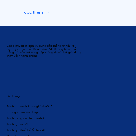
đọc thêm
Generatived là dịch vụ cung cấp thông tin và xu
hướng chuyên về Generative AI. Chúng tôi sẽ cố
gắng hết sức để cung cấp thông tin về thế giới đang
thay đổi nhanh chóng.
Danh mục
Trình tạo minh họa/nghệ thuật AI
Không có mã/mã thấp
Trình nâng cao hình ảnh AI
Trình tạo mã AI
Trình tạo thiết kế đồ họa AI