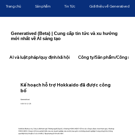
Trang chủ
Sản phẩm
Tin Tức
Giới thiệu về Generatived
Generatived (Beta) | Cung cấp tin tức và xu hướng
mới nhất về AI sáng tạo
AI và luật pháp/quy định/xã hội
Công ty/Sản phẩm/Công ngh
Kế hoạch hỗ trợ Hokkaido đã được công
bố
Generatived
4:30 13/2/25
SoldOut (Bunkyo-ku, Tokyo) đã tham gia "Những người ủng hộ J-Startup HOKKAIDO" hỗ trợ các công ty được chọn tham gia J-Startup
HOKKAIDO. Công ty hỗ trợ sự phát triển của các doanh nghiệp vừa và nhỏ, bao gồm cả những doanh nghiệp ở vùng nông thôn, thông
qua tiếp thị kỹ thuật số và có triết lý "địa phương & AI trước tiên".