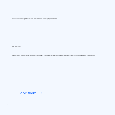
DirectCloud ra mắt gói dịch vụ đám mây dành cho doanh nghiệp nhóm mới.
0:00 22/7/26
DirectCloud (Tokyo) sẽ ra mắt gói dịch vụ lưu trữ đám mây doanh nghiệp Team Business vào ngày 1 tháng 9, với mức giá tính theo người dùng.
đọc thêm