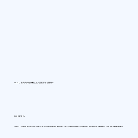
AIUEO、教職員向け無料生成AI実践研修を開催へ
0:00 22/7/26
AIUEO (Tokyo) sẽ đồng tổ chức các buổi hội thảo miễn phí dành cho cán bộ giáo dục tập trung vào việc ứng dụng trí tuệ nhân tạo tạo sinh (generative AI)