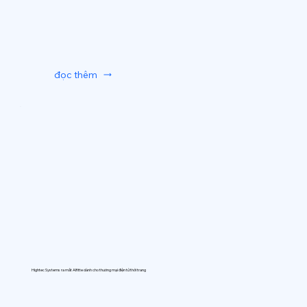
đọc thêm
Hightec Systems ra mắt AIfitte dành cho thương mại điện tử thời trang