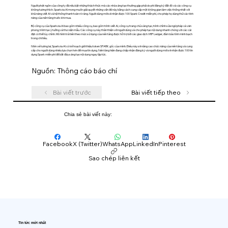
Người phát ngôn của công ty đã nêu bật những thách thức mà các nhà sáng tạo thường gặp phải do phí đăng ký đắt đỏ và các công cụ
không tương thích. Sparkvia AI mong muốn giải quyết những vấn đề này bằng cách cung cấp một không gian làm việc thống nhất với
khả năng viết AI và hệ thống thanh toán rõ ràng. Người dùng mới sẽ nhận được 100 Spark Credit miễn phí, cho phép họ dùng thử các tính
năng của nền tảng trước khi mua.
Bộ công cụ của Sparkvia AI bao gồm nhiều công cụ, bao gồm trình viết AI, công cụ trang chủ sáng tạo, trình chỉnh sửa ngữ pháp và văn
phong, trình tạo ý tưởng và thư viện mẫu. Các công cụ này thân thiện với người dùng và cho phép tạo nội dung nhanh chóng với các cài
đặt có thể tùy chỉnh. Mô hình trả tiền theo mức sử dụng của nền tảng được hỗ trợ bởi các giao dịch XRP Ledger, đảm bảo tính minh bạch
trong chi tiêu.
Nhìn về tương lai, Sparkvia AI có kế hoạch giới thiệu token SPARK gốc của mình. Điều này sẽ nâng cao chức năng của nền tảng và cung
cấp cho người dùng nhiều lựa chọn hơn để mua tín dụng. Nền tảng hiện đang chấp nhận đăng ký và người dùng mới sẽ nhận được 100 tín
dụng Spark miễn phí để bắt đầu sáng tạo nội dung ngay lập tức.
Nguồn: Thông cáo báo chí
Bài viết trước
Bài viết tiếp theo
Chia sẻ bài viết này:
Facebook
X (Twitter)
WhatsApp
LinkedIn
Pinterest
Sao chép liên kết
Tin tức mới nhất