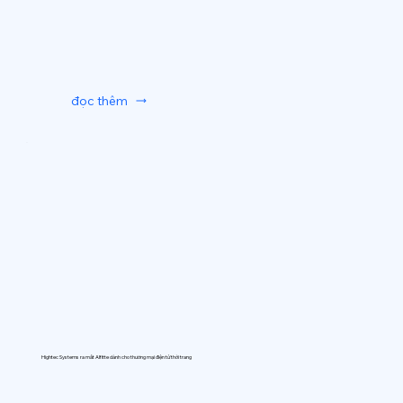
đọc thêm
Hightec Systems ra mắt AIfitte dành cho thương mại điện tử thời trang