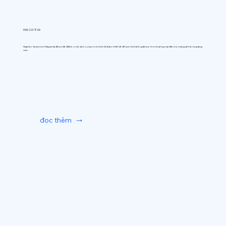
0:00 22/7/26
Hightec Systems (Okayama) đã ra mắt AIfitte, một dịch vụ tạo mô hình AI được thiết kế để tạo hình ảnh quần áo cho thương mại điện tử, mạng xã hội và quảng
cáo.
đọc thêm