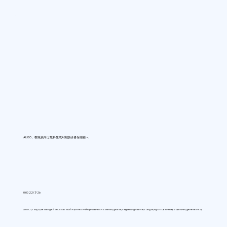
AIUEO、教職員向け無料生成AI実践研修を開催へ
0:00 22/7/26
AIUEO (Tokyo) sẽ đồng tổ chức các buổi hội thảo miễn phí dành cho cán bộ giáo dục tập trung vào việc ứng dụng trí tuệ nhân tạo tạo sinh (generative AI)