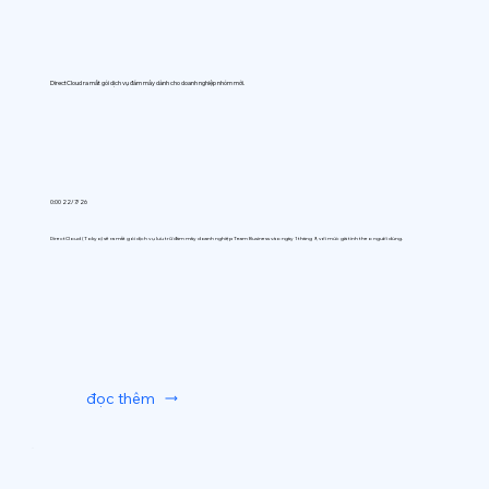
DirectCloud ra mắt gói dịch vụ đám mây dành cho doanh nghiệp nhóm mới.
0:00 22/7/26
DirectCloud (Tokyo) sẽ ra mắt gói dịch vụ lưu trữ đám mây doanh nghiệp Team Business vào ngày 1 tháng 9, với mức giá tính theo người dùng.
đọc thêm