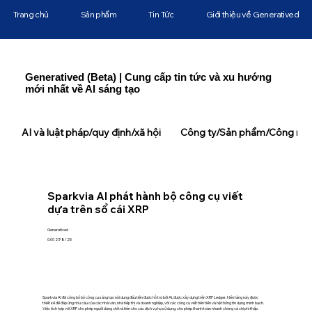
Trang chủ
Sản phẩm
Tin Tức
Giới thiệu về Generatived
Generatived (Beta) | Cung cấp tin tức và xu hướng
mới nhất về AI sáng tạo
AI và luật pháp/quy định/xã hội
Công ty/Sản phẩm/Công ngh
Sparkvia AI phát hành bộ công cụ viết
dựa trên sổ cái XRP
Generatived
0:00 27/8/25
Sparkvia AI đã công bố bộ công cụ sáng tạo nội dung đầu tiên được hỗ trợ bởi AI, được xây dựng trên XRP Ledger. Nền tảng này được
thiết kế để đáp ứng nhu cầu của các nhà văn, nhà tiếp thị và doanh nghiệp, với các công cụ viết tiên tiến và hệ thống tín dụng minh bạch.
Việc tích hợp với XRP cho phép người dùng chỉ trả tiền cho các dịch vụ họ sử dụng, cho phép thanh toán nhanh chóng và chi phí thấp.