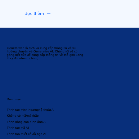
đọc thêm
Generatived là dịch vụ cung cấp thông tin và xu
hướng chuyên về Generative AI. Chúng tôi sẽ cố
gắng hết sức để cung cấp thông tin về thế giới đang
thay đổi nhanh chóng.
Danh mục
Trình tạo minh họa/nghệ thuật AI
Không có mã/mã thấp
Trình nâng cao hình ảnh AI
Trình tạo mã AI
Trình tạo thiết kế đồ họa AI