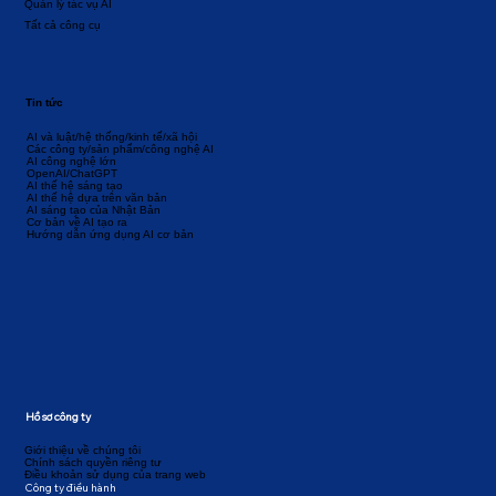
Quản lý tác vụ AI
Tất cả công cụ
Tin tức
AI và luật/hệ thống/kinh tế/xã hội
Các công ty/sản phẩm/công nghệ AI
AI công nghệ lớn
OpenAI/ChatGPT
AI thế hệ sáng tạo
AI thế hệ dựa trên văn bản
AI sáng tạo của Nhật Bản
Cơ bản về AI tạo ra
Hướng dẫn ứng dụng AI cơ bản
Hồ sơ công ty
Giới thiệu về chúng tôi
Chính sách quyền riêng tư
Điều khoản sử dụng của trang web
Công ty điều hành