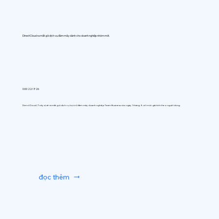
DirectCloud ra mắt gói dịch vụ đám mây dành cho doanh nghiệp nhóm mới.
0:00 22/7/26
DirectCloud (Tokyo) sẽ ra mắt gói dịch vụ lưu trữ đám mây doanh nghiệp Team Business vào ngày 1 tháng 9, với mức giá tính theo người dùng.
đọc thêm