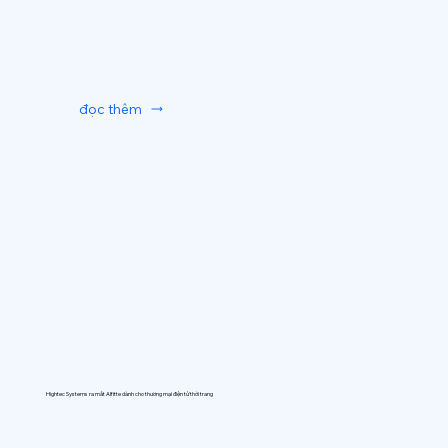
đọc thêm
Hightec Systems ra mắt AIfitte dành cho thương mại điện tử thời trang