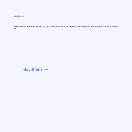
0:00 22/7/26
Hightec Systems (Okayama) đã ra mắt AIfitte, một dịch vụ tạo mô hình AI được thiết kế để tạo hình ảnh quần áo cho thương mại điện tử, mạng xã hội và quảng
cáo.
đọc thêm