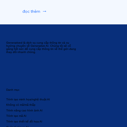
đọc thêm
Generatived là dịch vụ cung cấp thông tin và xu
hướng chuyên về Generative AI. Chúng tôi sẽ cố
gắng hết sức để cung cấp thông tin về thế giới đang
thay đổi nhanh chóng.
Danh mục
Trình tạo minh họa/nghệ thuật AI
Không có mã/mã thấp
Trình nâng cao hình ảnh AI
Trình tạo mã AI
Trình tạo thiết kế đồ họa AI