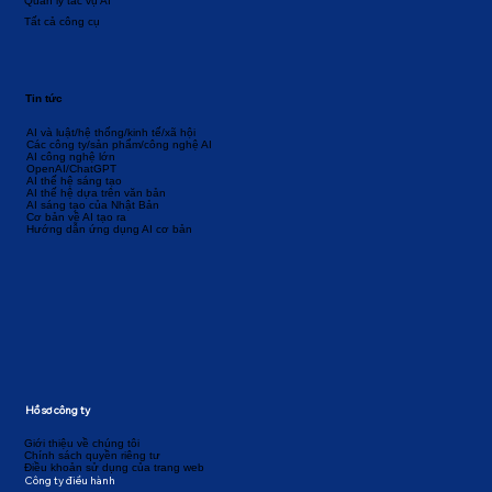
Quản lý tác vụ AI
Tất cả công cụ
Tin tức
AI và luật/hệ thống/kinh tế/xã hội
Các công ty/sản phẩm/công nghệ AI
AI công nghệ lớn
OpenAI/ChatGPT
AI thế hệ sáng tạo
AI thế hệ dựa trên văn bản
AI sáng tạo của Nhật Bản
Cơ bản về AI tạo ra
Hướng dẫn ứng dụng AI cơ bản
Hồ sơ công ty
Giới thiệu về chúng tôi
Chính sách quyền riêng tư
Điều khoản sử dụng của trang web
Công ty điều hành