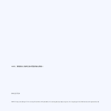
AIUEO、教職員向け無料生成AI実践研修を開催へ
0:00 22/7/26
AIUEO (Tokyo) sẽ đồng tổ chức các buổi hội thảo miễn phí dành cho cán bộ giáo dục tập trung vào việc ứng dụng trí tuệ nhân tạo tạo sinh (generative AI)