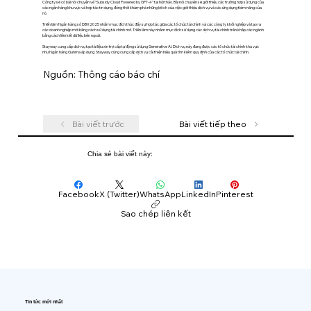
Công ty sẽ có bài nói chuyện về "Subsidy Cloud Powered by GPT-4" tại hội thảo. Bài nói chuyện sẽ giới thiệu các trường hợp sử dụng của
các ngân hàng khu vực và hợp tác tín dụng, đồng thời khám phá những lợi ích của việc giới thiệu dịch vụ và các ứng dụng tiềm năng của
nó.
Triển lãm Ngân hàng số DBX2025 nhằm mục đích thúc đẩy sự hợp tác giữa các tổ chức tài chính và các công ty khởi nghiệp và tạo ra
các doanh nghiệp mới bằng cách sử dụng tài chính mở. Triển lãm này nhằm mục đích sử dụng các dịch vụ tài chính trên khắp các ngành
bằng cách liên kết dữ liệu bên ngoài.
Stayway cung cấp dịch vụ tạo tài liệu xin trợ cấp tự động sử dụng Generative AI. Dịch vụ này đang được các tổ chức tài chính khu vực
như Ngân hàng Gunma áp dụng. Stayway cũng cung cấp dịch vụ cải thiện hiệu quả tìm kiếm quy định của các tổ chức tài chính.
Nguồn: Thông cáo báo chí
Bài viết trước
Bài viết tiếp theo
Chia sẻ bài viết này:
Facebook
X (Twitter)
WhatsApp
LinkedIn
Pinterest
Sao chép liên kết
Tin tức mới nhất