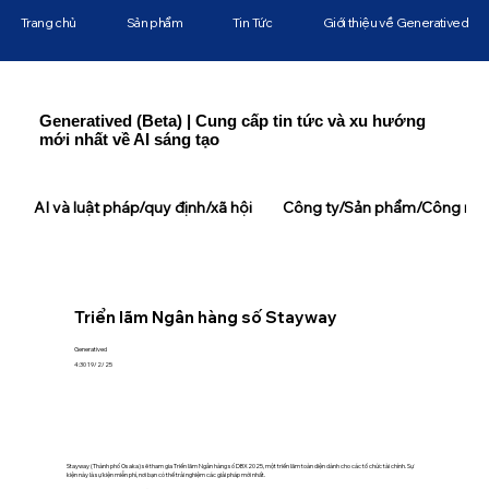
Trang chủ
Sản phẩm
Tin Tức
Giới thiệu về Generatived
Generatived (Beta) | Cung cấp tin tức và xu hướng
mới nhất về AI sáng tạo
AI và luật pháp/quy định/xã hội
Công ty/Sản phẩm/Công ngh
Triển lãm Ngân hàng số Stayway
Generatived
4:30 19/2/25
Stayway (Thành phố Osaka) sẽ tham gia Triển lãm Ngân hàng số DBX2025, một triển lãm toàn diện dành cho các tổ chức tài chính. Sự
kiện này là sự kiện miễn phí, nơi bạn có thể trải nghiệm các giải pháp mới nhất.