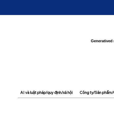
Generatived 
AI và luật pháp/quy định/xã hội
Công ty/Sản phẩm/