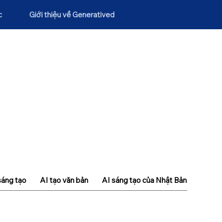
c
Giới thiệu về Generatived
sáng tạo
AI tạo văn bản
AI sáng tạo của Nhật Bản
Khái n