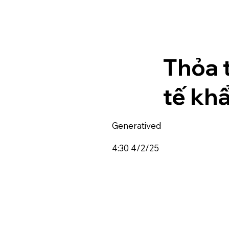
Thỏa 
tế kh
Generatived
4:30 4/2/25