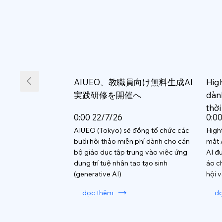
AIUEO、教職員向け無料生成AI
Hig
実践研修を開催へ
dàn
thời
0:00 22/7/26
0:0
AIUEO (Tokyo) sẽ đồng tổ chức các
High
buổi hội thảo miễn phí dành cho cán
mắt 
bộ giáo dục tập trung vào việc ứng
AI đ
dụng trí tuệ nhân tạo tạo sinh
áo c
(generative AI)
hội 
đọc thêm
đ