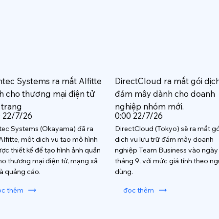
htec Systems ra mắt AIfitte
DirectCloud ra mắt gói dịc
h cho thương mại điện tử
đám mây dành cho doanh
 trang
nghiệp nhóm mới.
0 22/7/26
0:00 22/7/26
tec Systems (Okayama) đã ra
DirectCloud (Tokyo) sẽ ra mắt gó
AIfitte, một dịch vụ tạo mô hình
dịch vụ lưu trữ đám mây doanh
ược thiết kế để tạo hình ảnh quần
nghiệp Team Business vào ngày
ho thương mại điện tử, mạng xã
tháng 9, với mức giá tính theo ng
và quảng cáo.
dùng.
ọc thêm
đọc thêm