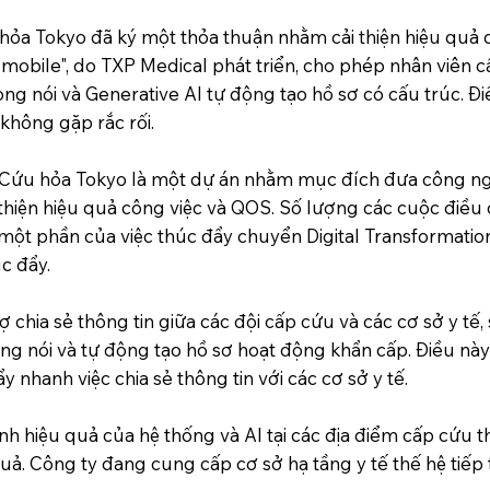
ỏa Tokyo đã ký một thỏa thuận nhằm cải thiện hiệu quả q
obile", do TXP Medical phát triển, cho phép nhân viên c
ng nói và Generative AI tự động tạo hồ sơ có cấu trúc. Đ
 không gặp rắc rối.
ứu hỏa Tokyo là một dự án nhằm mục đích đưa công ngh
 thiện hiệu quả công việc và QOS. Số lượng các cuộc điề
ột phần của việc thúc đẩy chuyển Digital Transformation 
c đẩy.
 chia sẻ thông tin giữa các đội cấp cứu và các cơ sở y tế
ọng nói và tự động tạo hồ sơ hoạt động khẩn cấp. Điều nà
ẩy nhanh việc chia sẻ thông tin với các cơ sở y tế.
h hiệu quả của hệ thống và AI tại các địa điểm cấp cứu 
uả. Công ty đang cung cấp cơ sở hạ tầng y tế thế hệ tiế