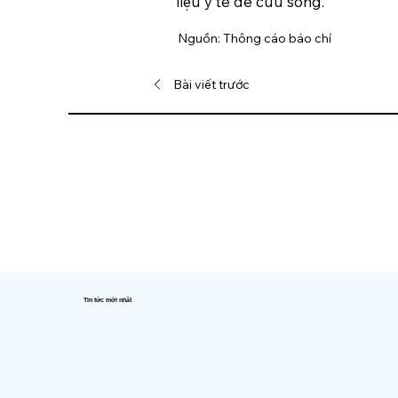
liệu y tế để cứu sống.
Nguồn: Thông cáo báo chí
Bài viết trước
Tin tức mới nhất