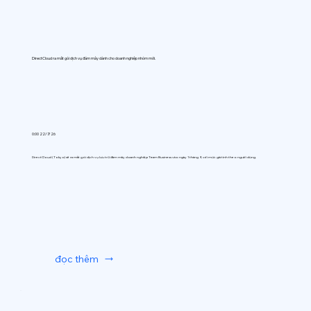
DirectCloud ra mắt gói dịch vụ đám mây dành cho doanh nghiệp nhóm mới.
0:00 22/7/26
DirectCloud (Tokyo) sẽ ra mắt gói dịch vụ lưu trữ đám mây doanh nghiệp Team Business vào ngày 1 tháng 9, với mức giá tính theo người dùng.
đọc thêm