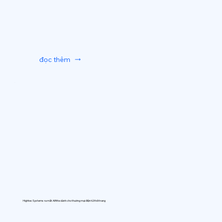
đọc thêm
Hightec Systems ra mắt AIfitte dành cho thương mại điện tử thời trang