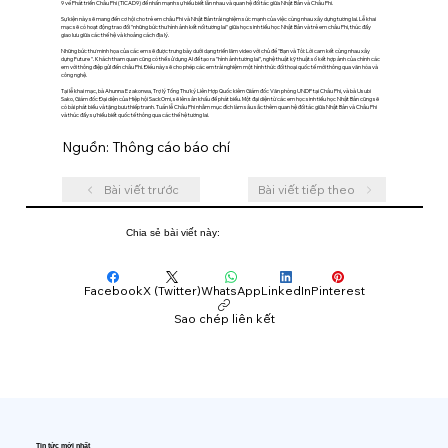
9 về Phát triển Châu Phi (TICAD9) để nhấn mạnh sự hiểu biết lẫn nhau và quan hệ đối tác giữa Nhật Bản và Châu Phi.
Sự kiện này sẽ mang đến cơ hội cho trẻ em châu Phi và Nhật Bản trải nghiệm sức mạnh của việc cùng nhau xây dựng tương lai. Lễ khai
mạc sẽ có hoạt động trao đổi "những bức thư hình ảnh kết nối tương lai" giữa học sinh tiểu học Nhật Bản và trẻ em châu Phi, thúc đẩy
giao lưu giữa các thế hệ và khoảng cách địa lý.
Những bức thư minh họa của các em sẽ được trưng bày dưới dạng triển lãm video với chủ đề "Bạn và Tôi: Lời cam kết cùng nhau xây
dựng Future ". Khách tham quan cũng có thể sử dụng AI để tạo ra "hình ảnh tương lai", nghệ thuật kỹ thuật số kết hợp ảnh của chính các
em với thông điệp gửi đến châu Phi. Điều này sẽ cho phép các em trải nghiệm một hình thức đối thoại quốc tế mới thông qua văn hóa và
công nghệ.
Tại lễ khai mạc, bà Ahunna Ezakonwa, Trợ lý Tổng Thư ký Liên Hợp Quốc kiêm Giám đốc Văn phòng UNDP tại Châu Phi, và bà Usubi
Sako, Giám đốc Đại diện của Hiệp hội SackOmi, sẽ lên sân khấu để phát biểu. Một đại diện từ các em học sinh tiểu học Nhật Bản cũng sẽ
có bài phát biểu và tặng bưu thiếp tranh. Tuần lễ Châu Phi nhằm mục đích làm sâu sắc thêm quan hệ đối tác giữa Nhật Bản và Châu Phi
và thúc đẩy sự hiểu biết quốc tế thông qua các thế hệ tương lai.
Nguồn: Thông cáo báo chí
Bài viết trước
Bài viết tiếp theo
Chia sẻ bài viết này:
Facebook
X (Twitter)
WhatsApp
LinkedIn
Pinterest
Sao chép liên kết
Tin tức mới nhất