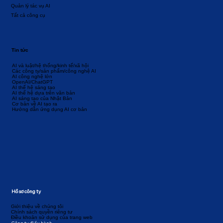
Quản lý tác vụ AI
Tất cả công cụ
Tin tức
AI và luật/hệ thống/kinh tế/xã hội
Các công ty/sản phẩm/công nghệ AI
AI công nghệ lớn
OpenAI/ChatGPT
AI thế hệ sáng tạo
AI thế hệ dựa trên văn bản
AI sáng tạo của Nhật Bản
Cơ bản về AI tạo ra
Hướng dẫn ứng dụng AI cơ bản
Hồ sơ công ty
Giới thiệu về chúng tôi
Chính sách quyền riêng tư
Điều khoản sử dụng của trang web