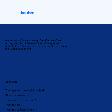
đọc thêm
Generatived là dịch vụ cung cấp thông tin và xu
hướng chuyên về Generative AI. Chúng tôi sẽ cố
gắng hết sức để cung cấp thông tin về thế giới đang
thay đổi nhanh chóng.
Danh mục
Trình tạo minh họa/nghệ thuật AI
Không có mã/mã thấp
Trình nâng cao hình ảnh AI
Trình tạo mã AI
Trình tạo thiết kế đồ họa AI