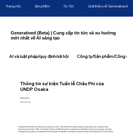
Trang chủ
Sản phẩm
Tin Tức
Giới thiệu về Generatived
Generatived (Beta) | Cung cấp tin tức và xu hướng
mới nhất về AI sáng tạo
AI và luật pháp/quy định/xã hội
Công ty/Sản phẩm/Công ngh
Thông tin sự kiện Tuần lễ Châu Phi của
UNDP Osaka
Generatived
0:00 13/8/25
Chương trình Phát triển Liên Hợp Quốc (Osaka) sẽ tổ chức "Tuần lễ Châu Phi" tại Gian hàng Liên Hợp Quốc thuộc Trung tâm Expo
Osaka-Kansai từ ngày 17 đến 24 tháng 8. Phối hợp với Hiệp hội SackOmi, chương trình sẽ giới thiệu văn hóa và sự sáng tạo của Châu
Phi, đồng thời cung cấp các chương trình kết nối tương lai với Nhật Bản. Chương trình cũng sẽ phối hợp với Hội nghị Quốc tế Tokyo lần thứ