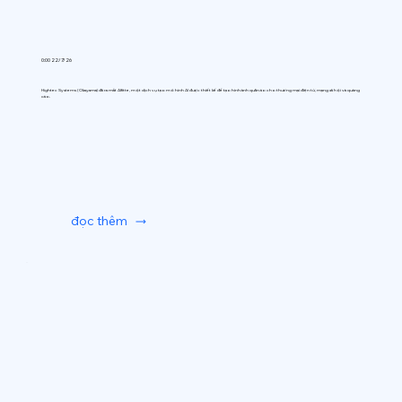
0:00 22/7/26
Hightec Systems (Okayama) đã ra mắt AIfitte, một dịch vụ tạo mô hình AI được thiết kế để tạo hình ảnh quần áo cho thương mại điện tử, mạng xã hội và quảng
cáo.
đọc thêm