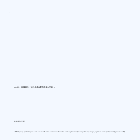
AIUEO、教職員向け無料生成AI実践研修を開催へ
0:00 22/7/26
AIUEO (Tokyo) sẽ đồng tổ chức các buổi hội thảo miễn phí dành cho cán bộ giáo dục tập trung vào việc ứng dụng trí tuệ nhân tạo tạo sinh (generative AI)