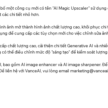
ố một công cụ mới có tên "AI Magic Upscaler" sử dụng c
 các chi tiết nhỏ hơn.
nh ảnh mờ thành hình ảnh chất lượng cao, khôi phục chi t
dụng để cung cấp các tùy chọn mới cho việc chỉnh sửa ảnh
p chất lượng cao, cải thiện chi tiết Generative AI và nhiề
có thể điều chỉnh mức độ "sáng tạo" để kiểm soát lượng c
, bao gồm AI image enhancer và AI image sharpener. Để b
Để liên hệ với VanceAI, vui lòng email
marketing@vanceai