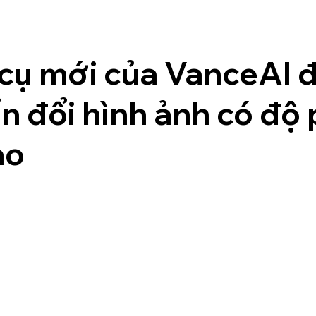
cụ mới của VanceAI 
n đổi hình ảnh có độ
ao