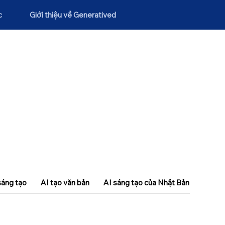
c
Giới thiệu về Generatived
sáng tạo
AI tạo văn bản
AI sáng tạo của Nhật Bản
Khái n