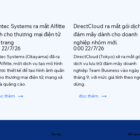
htec Systems ra mắt AIfitte
DirectCloud ra mắt gói dịc
h cho thương mại điện tử
đám mây dành cho doanh
 trang
nghiệp nhóm mới.
0 22/7/26
0:00 22/7/26
tec Systems (Okayama) đã ra
DirectCloud (Tokyo) sẽ ra mắt gó
AIfitte, một dịch vụ tạo mô hình
dịch vụ lưu trữ đám mây doanh
ược thiết kế để tạo hình ảnh quần
nghiệp Team Business vào ngày
ho thương mại điện tử, mạng xã
tháng 9, với mức giá tính theo ng
và quảng cáo.
dùng.
ọc thêm
đọc thêm
Tin tức
Hồ sơ c