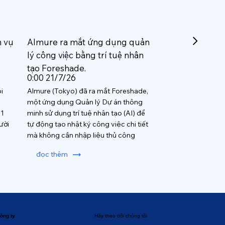
h vụ
Almure ra mắt ứng dụng quản
lý công việc bằng trí tuệ nhân
tạo Foreshade.
0:00 21/7/26
i
Almure (Tokyo) đã ra mắt Foreshade,
một ứng dụng Quản lý Dự án thông
 1
minh sử dụng trí tuệ nhân tạo (AI) để
ười
tự động tạo nhật ký công việc chi tiết
mà không cần nhập liệu thủ công
đọc thêm
ông ty
Hãy theo dõi chúng tôi