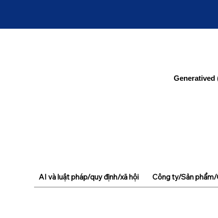
Generatived 
AI và luật pháp/quy định/xã hội
Công ty/Sản phẩm/