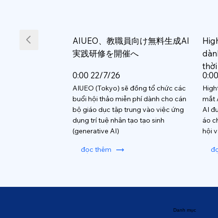
AIUEO、教職員向け無料生成AI
Hig
実践研修を開催へ
dàn
thời
0:00 22/7/26
0:0
AIUEO (Tokyo) sẽ đồng tổ chức các
High
buổi hội thảo miễn phí dành cho cán
mắt 
bộ giáo dục tập trung vào việc ứng
AI đ
dụng trí tuệ nhân tạo tạo sinh
áo c
(generative AI)
hội 
đọc thêm
đ
Danh mục