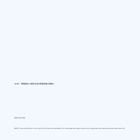
AIUEO、教職員向け無料生成AI実践研修を開催へ
0:00 22/7/26
AIUEO (Tokyo) sẽ đồng tổ chức các buổi hội thảo miễn phí dành cho cán bộ giáo dục tập trung vào việc ứng dụng trí tuệ nhân tạo tạo sinh (generative AI)