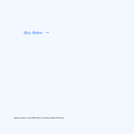
đọc thêm
Hightec Systems ra mắt AIfitte dành cho thương mại điện tử thời trang