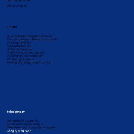
Quản lý tác vụ AI
Tất cả công cụ
Tin tức
AI và luật/hệ thống/kinh tế/xã hội
Các công ty/sản phẩm/công nghệ AI
AI công nghệ lớn
OpenAI/ChatGPT
AI thế hệ sáng tạo
AI thế hệ dựa trên văn bản
AI sáng tạo của Nhật Bản
Cơ bản về AI tạo ra
Hướng dẫn ứng dụng AI cơ bản
Hồ sơ công ty
Giới thiệu về chúng tôi
Chính sách quyền riêng tư
Điều khoản sử dụng của trang web
Công ty điều hành