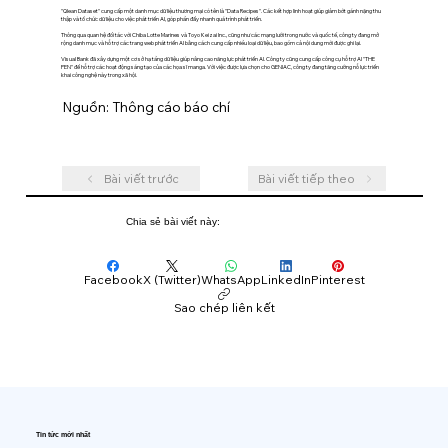
"Qlean Dataset" cung cấp một danh mục dữ liệu thương mại có tên là "Data Recipes". Các kết hợp linh hoạt giúp giảm bớt gánh nặng thu
thập và tổ chức dữ liệu cho việc phát triển AI, góp phần đẩy nhanh quá trình phát triển.
Thông qua quan hệ đối tác với Chiba Lotte Marines và Toyo Keizai Inc., cũng như các mạng lưới trong nước và quốc tế, công ty đang mở
rộng danh mục và hỗ trợ các trang web phát triển AI bằng cách cung cấp nhiều loại dữ liệu, bao gồm cả nội dung mới được ghi lại.
Visual Bank đã xây dựng một cơ sở hạ tầng dữ liệu giúp nâng cao năng lực phát triển AI. Công ty cũng cung cấp công cụ hỗ trợ AI "THE
PEN" để hỗ trợ các hoạt động sáng tạo của các họa sĩ manga. Với việc được lựa chọn cho GENIAC, công ty đang tăng cường nỗ lực triển
khai công nghệ này trong xã hội.
Nguồn: Thông cáo báo chí
Bài viết trước
Bài viết tiếp theo
Chia sẻ bài viết này:
Facebook
X (Twitter)
WhatsApp
LinkedIn
Pinterest
Sao chép liên kết
Tin tức mới nhất