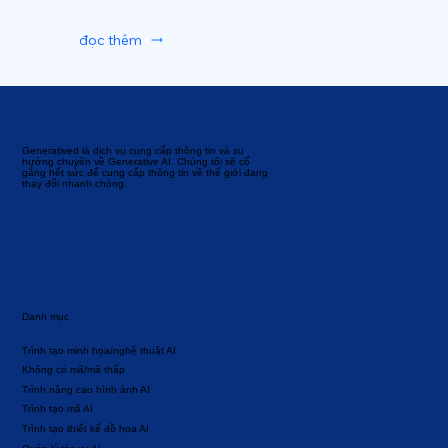
đọc thêm
Generatived là dịch vụ cung cấp thông tin và xu
hướng chuyên về Generative AI. Chúng tôi sẽ cố
gắng hết sức để cung cấp thông tin về thế giới đang
thay đổi nhanh chóng.
Danh mục
Trình tạo minh họa/nghệ thuật AI
Không có mã/mã thấp
Trình nâng cao hình ảnh AI
Trình tạo mã AI
Trình tạo thiết kế đồ họa AI