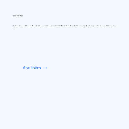
0:00 22/7/26
Hightec Systems (Okayama) đã ra mắt AIfitte, một dịch vụ tạo mô hình AI được thiết kế để tạo hình ảnh quần áo cho thương mại điện tử, mạng xã hội và quảng
cáo.
đọc thêm