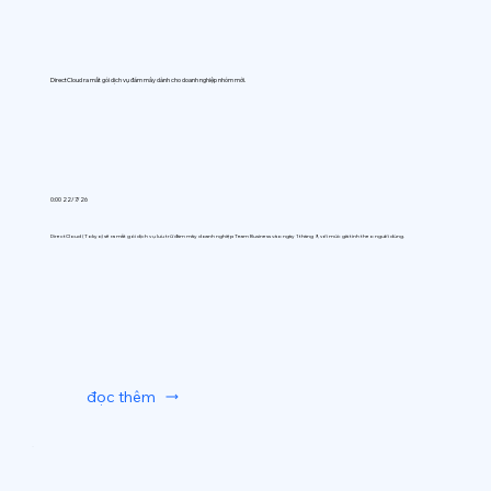
DirectCloud ra mắt gói dịch vụ đám mây dành cho doanh nghiệp nhóm mới.
0:00 22/7/26
DirectCloud (Tokyo) sẽ ra mắt gói dịch vụ lưu trữ đám mây doanh nghiệp Team Business vào ngày 1 tháng 9, với mức giá tính theo người dùng.
đọc thêm