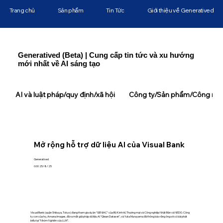
Trang chủ
Sản phẩm
Tin Tức
Giới thiệu về Generatived
Generatived (Beta) | Cung cấp tin tức và xu hướng
mới nhất về AI sáng tạo
AI và luật pháp/quy định/xã hội
Công ty/Sản phẩm/Công ngh
Mở rộng hỗ trợ dữ liệu AI của Visual Bank
Generatived
0:00 25/8/25
Visual Bank (quận Shibuya, Tokyo) đang tham gia dự án "GENIAC" của Bộ Kinh tế, Thương mại và Công nghiệp Nhật Bản và NEDO. Công
ty con của họ, Amana Images, đã ra mắt giải pháp dữ liệu AI "Qlean Dataset", và Yuta Murayama đã thông báo rằng ông sẽ có bài phát
biểu tại "Nhóm Nghiên cứu LLM".