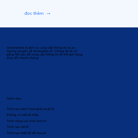
đọc thêm
Generatived là dịch vụ cung cấp thông tin và xu
hướng chuyên về Generative AI. Chúng tôi sẽ cố
gắng hết sức để cung cấp thông tin về thế giới đang
thay đổi nhanh chóng.
Danh mục
Trình tạo minh họa/nghệ thuật AI
Không có mã/mã thấp
Trình nâng cao hình ảnh AI
Trình tạo mã AI
Trình tạo thiết kế đồ họa AI