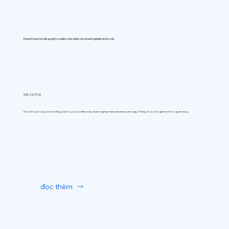
DirectCloud ra mắt gói dịch vụ đám mây dành cho doanh nghiệp nhóm mới.
0:00 22/7/26
DirectCloud (Tokyo) sẽ ra mắt gói dịch vụ lưu trữ đám mây doanh nghiệp Team Business vào ngày 1 tháng 9, với mức giá tính theo người dùng.
đọc thêm