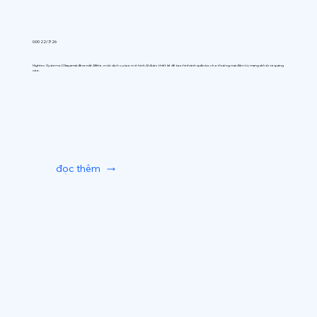
0:00 22/7/26
Hightec Systems (Okayama) đã ra mắt AIfitte, một dịch vụ tạo mô hình AI được thiết kế để tạo hình ảnh quần áo cho thương mại điện tử, mạng xã hội và quảng
cáo.
đọc thêm