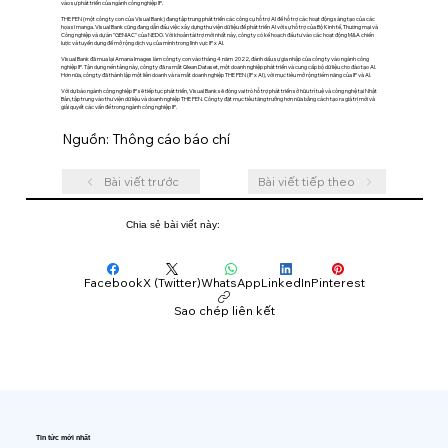
vào sự phát triển của ngành công nghiệp IP.
THE PEN (một công ty con của Visual Bank) đang tập trung phát triển các công cụ hỗ trợ AI để hỗ trợ các hoạt động sáng tạo của các
họa sĩ manga. Visual Bank cũng đang dẫn đầu việc xây dựng thư viện dữ liệu để phát triển AI với sự hỗ trợ của Bộ Kinh tế, Thương mại và
Công nghiệp và dự án "GENIAC" của NEDO. Với khoản tài trợ mới nhất này, công ty có kế hoạch đầu tư vào các hoạt động M&A chiến
lược và tuyển dụng để mở rộng dịch vụ của mình trong lĩnh vực IP x AI.
Visual Bank đã mua lại Amana Images làm công ty con vào tháng 4 năm 2022, đánh dấu sự gia nhập của công ty vào ngành công
nghiệp IP. Tận dụng nền tảng này, công ty đã ra mắt Qlean Dataset, một doanh nghiệp phát triển và cung cấp bộ dữ liệu cho đào tạo AI.
Hơn nữa, công ty đã thành lập một liên doanh và ra mắt doanh nghiệp THE PEN (IP x AI), với mục tiêu mở rộng tiềm năng của IP và AI.
Với dự báo ngành công nghiệp IP sẽ tiếp tục phát triển, Visual Bank sẽ đóng vai trò hỗ trợ phát triển sở hữu trí tuệ và công nghệ tại Nhật
Bản, tập trung vào thư viện dữ liệu và doanh nghiệp THE PEN. Công ty đặt mục tiêu tăng trưởng hơn nữa bằng cách tạo ra giá trị mới và
giải quyết các vấn đề trong ngành công nghiệp IP.
Nguồn: Thông cáo báo chí
Bài viết trước
Bài viết tiếp theo
Chia sẻ bài viết này:
Facebook
X (Twitter)
WhatsApp
LinkedIn
Pinterest
Sao chép liên kết
Tin tức mới nhất