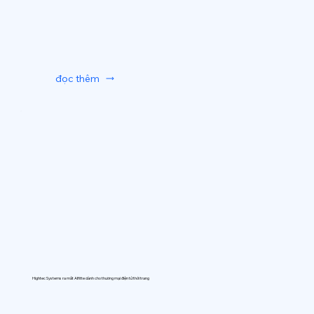
đọc thêm
Hightec Systems ra mắt AIfitte dành cho thương mại điện tử thời trang