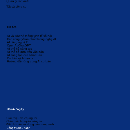
Quản lý tác vụ AI
Tất cả công cụ
Tin tức
AI và luật/hệ thống/kinh tế/xã hội
Các công ty/sản phẩm/công nghệ AI
AI công nghệ lớn
OpenAI/ChatGPT
AI thế hệ sáng tạo
AI thế hệ dựa trên văn bản
AI sáng tạo của Nhật Bản
Cơ bản về AI tạo ra
Hướng dẫn ứng dụng AI cơ bản
Hồ sơ công ty
Giới thiệu về chúng tôi
Chính sách quyền riêng tư
Điều khoản sử dụng của trang web
Công ty điều hành