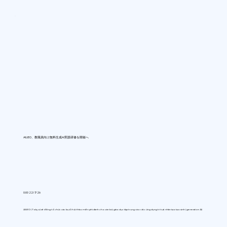
AIUEO、教職員向け無料生成AI実践研修を開催へ
0:00 22/7/26
AIUEO (Tokyo) sẽ đồng tổ chức các buổi hội thảo miễn phí dành cho cán bộ giáo dục tập trung vào việc ứng dụng trí tuệ nhân tạo tạo sinh (generative AI)