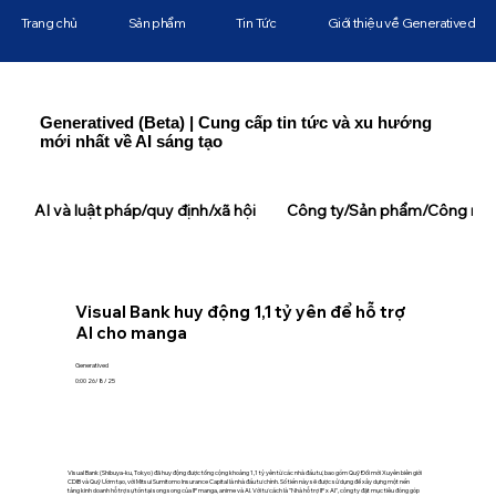
Trang chủ
Sản phẩm
Tin Tức
Giới thiệu về Generatived
Generatived (Beta) | Cung cấp tin tức và xu hướng
mới nhất về AI sáng tạo
AI và luật pháp/quy định/xã hội
Công ty/Sản phẩm/Công ngh
Visual Bank huy động 1,1 tỷ yên để hỗ trợ
AI cho manga
Generatived
0:00 26/8/25
Visual Bank (Shibuya-ku, Tokyo) đã huy động được tổng cộng khoảng 1,1 tỷ yên từ các nhà đầu tư, bao gồm Quỹ Đổi mới Xuyên biên giới
CDIB và Quỹ Ươm tạo, với Mitsui Sumitomo Insurance Capital là nhà đầu tư chính. Số tiền này sẽ được sử dụng để xây dựng một nền
tảng kinh doanh hỗ trợ sự tồn tại song song của IP manga, anime và AI. Với tư cách là "Nhà hỗ trợ IP x AI", công ty đặt mục tiêu đóng góp