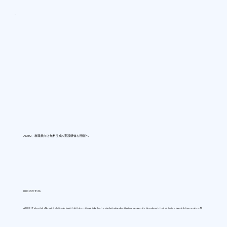
AIUEO、教職員向け無料生成AI実践研修を開催へ
0:00 22/7/26
AIUEO (Tokyo) sẽ đồng tổ chức các buổi hội thảo miễn phí dành cho cán bộ giáo dục tập trung vào việc ứng dụng trí tuệ nhân tạo tạo sinh (generative AI)