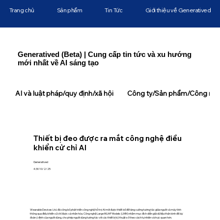
Trang chủ
Sản phẩm
Tin Tức
Giới thiệu về Generatived
Generatived (Beta) | Cung cấp tin tức và xu hướng
mới nhất về AI sáng tạo
AI và luật pháp/quy định/xã hội
Công ty/Sản phẩm/Công ngh
Thiết bị đeo được ra mắt công nghệ điều
khiển cử chỉ AI
Generatived
4:30 10/2/25
Wearable Devices Ltd. đã công bố phát triển công nghệ hỗ trợ AI mới được thiết kế để tăng cường tương tác giữa người và máy tính
thông qua điều khiển cử chỉ được cá nhân hóa. Công nghệ Large MUAP Models (LMM) nhằm mục đích diễn giải dữ liệu thần kinh để dự
đoán ý định của người dùng, cho phép người dùng tương tác với các thiết bị kỹ thuật số theo cách tự nhiên và trực quan hơn.