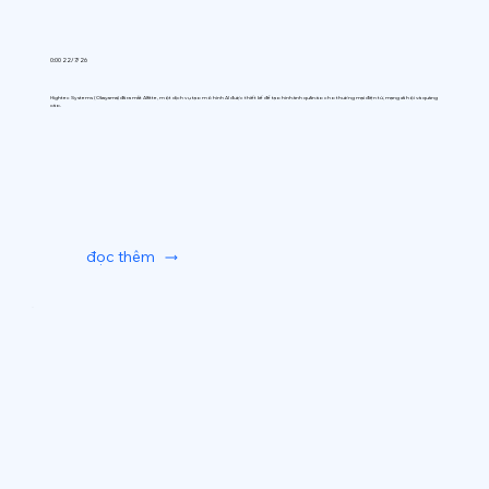
0:00 22/7/26
Hightec Systems (Okayama) đã ra mắt AIfitte, một dịch vụ tạo mô hình AI được thiết kế để tạo hình ảnh quần áo cho thương mại điện tử, mạng xã hội và quảng
cáo.
đọc thêm