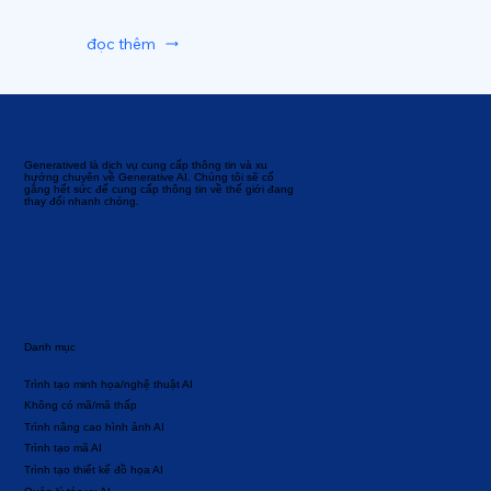
đọc thêm
Generatived là dịch vụ cung cấp thông tin và xu
hướng chuyên về Generative AI. Chúng tôi sẽ cố
gắng hết sức để cung cấp thông tin về thế giới đang
thay đổi nhanh chóng.
Danh mục
Trình tạo minh họa/nghệ thuật AI
Không có mã/mã thấp
Trình nâng cao hình ảnh AI
Trình tạo mã AI
Trình tạo thiết kế đồ họa AI