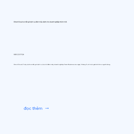
DirectCloud ra mắt gói dịch vụ đám mây dành cho doanh nghiệp nhóm mới.
0:00 22/7/26
DirectCloud (Tokyo) sẽ ra mắt gói dịch vụ lưu trữ đám mây doanh nghiệp Team Business vào ngày 1 tháng 9, với mức giá tính theo người dùng.
đọc thêm