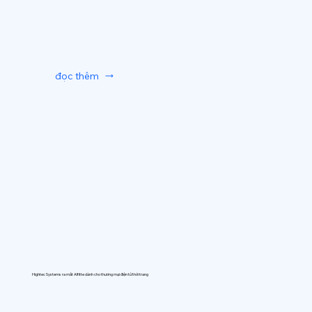
đọc thêm
Hightec Systems ra mắt AIfitte dành cho thương mại điện tử thời trang