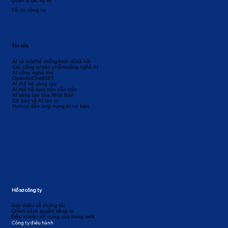
Quản lý tác vụ AI
Tất cả công cụ
Tin tức
AI và luật/hệ thống/kinh tế/xã hội
Các công ty/sản phẩm/công nghệ AI
AI công nghệ lớn
OpenAI/ChatGPT
AI thế hệ sáng tạo
AI thế hệ dựa trên văn bản
AI sáng tạo của Nhật Bản
Cơ bản về AI tạo ra
Hướng dẫn ứng dụng AI cơ bản
Hồ sơ công ty
Giới thiệu về chúng tôi
Chính sách quyền riêng tư
Điều khoản sử dụng của trang web
Công ty điều hành