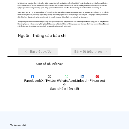
Sự đổi mới của công ty nằm ở việc giải mã Tiềm năng hành động của đơn vị vận động (MUAP), các tín hiệu mà cơ thể sử dụng để kiểm
soát chuyển động của cơ. Cách tiếp cận này hứa hẹn sẽ giúp người dùng tương tác với các thiết bị nhanh hơn và chính xác hơn. Công
nghệ được thiết kế riêng cho từng người dùng, tạo ra một hồ sơ thần kinh độc đáo thích ứng với cử chỉ tự nhiên của mỗi người.
Wearable Devices Ltd. đã được biết đến với các sản phẩm giao diện thần kinh như Mudra Band cho Apple Watch và Mudra Link để điều
khiển thiết bị phổ quát, cho phép người dùng quản lý môi trường kỹ thuật số của họ bằng cử chỉ đơn giản. Công nghệ LMM dự kiến ​​sẽ cá
nhân hóa hơn nữa các tương tác này, tích hợp liền mạch công nghệ đeo được vào cuộc sống hàng ngày.
Trong tương lai, Wearable Devices tập trung vào việc tích hợp công nghệ LMM vào các nền tảng thực tế mở rộng (XR) và đang tìm hiểu
khả năng hợp tác với các công ty hàng đầu để đưa công nghệ điều khiển cử chỉ trực quan này lên hàng đầu trong các nền tảng điện toán
thế hệ tiếp theo và cải thiện cách người dùng tương tác với môi trường AI và XR.
Nguồn: Thông cáo báo chí
Bài viết trước
Bài viết tiếp theo
Chia sẻ bài viết này:
Facebook
X (Twitter)
WhatsApp
LinkedIn
Pinterest
Sao chép liên kết
Tin tức mới nhất