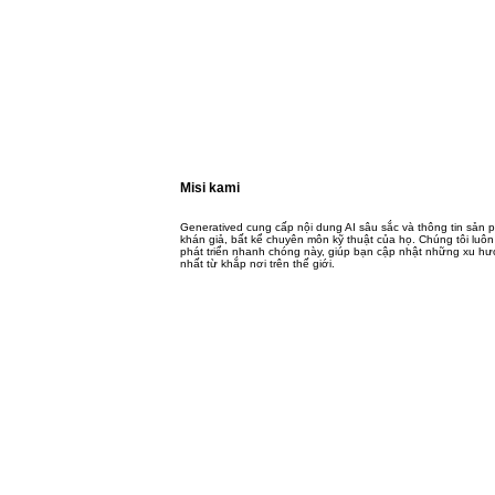
Misi kami
Generatived cung cấp nội dung AI sâu sắc và thông tin sản p
khán giả, bất kể chuyên môn kỹ thuật của họ. Chúng tôi luôn
phát triển nhanh chóng này, giúp bạn cập nhật những xu hướ
nhất từ ​​khắp nơi trên thế giới.