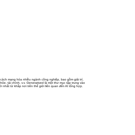
 cách mạng hóa nhiều ngành công nghiệp, bao gồm giải trí,
ỏe, tài chính, v.v. Generatived là một thư mục tập trung vào
i nhất từ ​​khắp nơi trên thế giới liên quan đến AI tổng hợp.