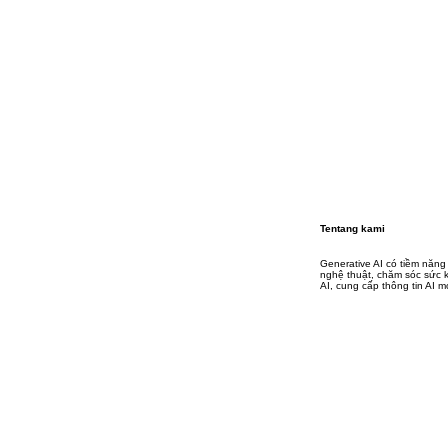
Tentang kami
Generative AI có tiềm năng
nghệ thuật, chăm sóc sức kh
AI, cung cấp thông tin AI mớ