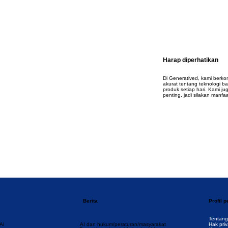
Harap diperhatikan
Di Generatived, kami berko
akurat tentang teknologi b
produk setiap hari. Kami j
penting, jadi silakan manfaa
Berita
Profil 
Tentang
AI dan hukum/peraturan/masyarakat
AI
Hak priv