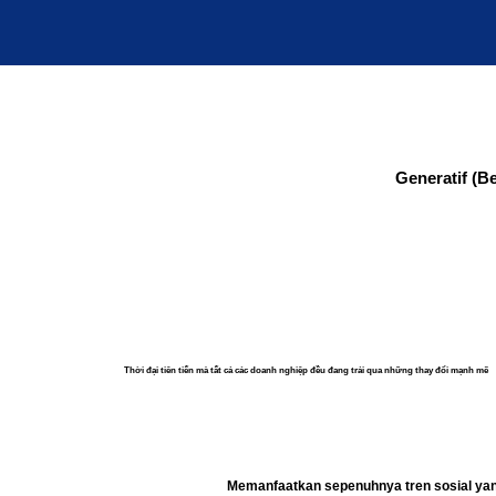
Generatif (Be
Thời đại tiên tiến mà tất cả các doanh nghiệp đều đang trải qua những thay đổi mạnh mẽ
Memanfaatkan sepenuhnya tren sosial yan