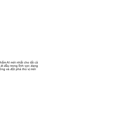
hẩm AI mới nhất cho tất cả
 đi đầu trong lĩnh vực đang
ng và đột phá thú vị mới