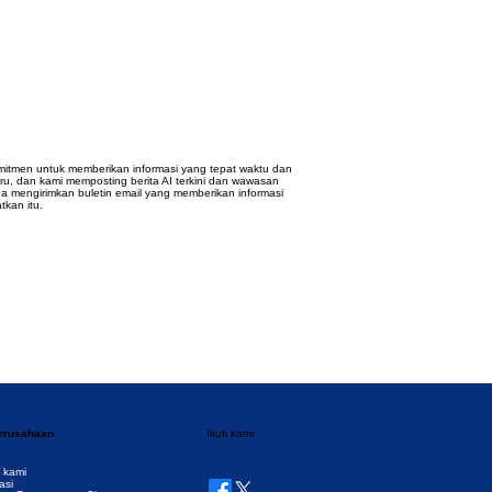
mitmen untuk memberikan informasi yang tepat waktu dan
aru, dan kami memposting berita AI terkini dan wawasan
uga mengirimkan buletin email yang memberikan informasi
tkan itu.
perusahaan
Ikuti kami
 kami
asi