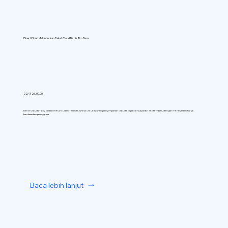
DirectCloud Meluncurkan Paket Cloud Bisnis Tim Baru
22/7/26, 00.00
DirectCloud (Tokyo) akan meluncurkan Team Business untuk layanan penyimpanan cloud korporatnya pada 1 September, dengan menawarkan harga
berdasarkan pengguna.
Baca lebih lanjut