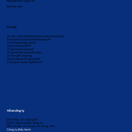
Manajemen tugas AI
Semua alat
Tin tức
AI dan hukum/sistem/ekonomi/masyarakat
Perusahaan/produk/teknologi AI
AI berteknologi besar
OpenAI/ChatGPT
AI generasi inovatif
AI generasi berbasis teks
AI inovatif Jepang
Dasar-dasar AI generatif
Petunjuk dasar aplikasi AI
Hồ sơ công ty
Giới thiệu về chúng tôi
Chính sách quyền riêng tư
Điều khoản sử dụng của trang web
Công ty điều hành