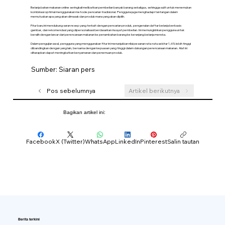
Belanja bahan makanan online seringkali melibatkan pembelian banyak barang sekaligus, sehingga sulit untuk menemukan
kombinasi optimal menggunakan metode pencarian tradisional. Pengguna juga menghadapi tantangan dalam
memutuskan apa yang akan dimasak dan produk mana yang akan dipilih.
Fitur baru ini mendukung saran resep yang terkait dengan pencarian produk, pengenalan daftar belanja berbasis
gambar, dan rekomendasi yang dipersonalisasi berdasarkan riwayat pembelian. Ini memungkinkan pengguna untuk
beralih dengan lancar dari perencanaan makanan ke penambahan barang ke keranjang belanja mereka.
Dalam pengujian awal, pengguna yang menggunakan fitur ini menunjukkan nilai pesanan rata-rata sekitar 1,6% lebih tinggi
dibandingkan dengan yang lain, bersama dengan kepuasan yang tinggi dalam dukungan perencanaan makanan. Alat ini
diharapkan dapat meningkatkan kenyamanan dan penemuan produk.
Sumber: Siaran pers
Pos sebelumnya
Artikel berikutnya
Bagikan artikel ini:
Facebook
X (Twitter)
WhatsApp
LinkedIn
Pinterest
Salin tautan
Berita terkini