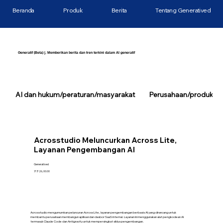
Beranda
Produk
Berita
Tentang Generatived
Generatif (Beta) |. Memberikan berita dan tren terkini dalam AI generatif
AI dan hukum/peraturan/masyarakat
Perusahaan/produk/tek
Acrosstudio Meluncurkan Across Lite,
Layanan Pengembangan AI
Generatived
7/7/26, 00.00
Acrosstudio mengumumkan peluncuran Across Lite, layanan pengembangan berbasis AI yang dirancang untuk
membantu perusahaan membangun aplikasi dan dasbor SaaS internal. Layanan ini menggunakan alat pengkodean AI
termasuk Claude Code dan Antigravity untuk mempersingkat siklus pengembangan.