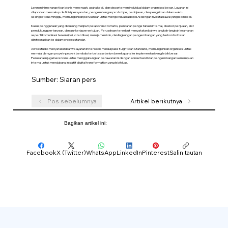
Layanan ini menargetkan bisnis menengah, usaha kecil, dan departemen individual dalam organisasi besar. Layanan ini
dilaporkan mencakup definisi persyaratan, pengembangan prototipe, peninjauan, dan pengiriman dalam waktu
sesingkat dua minggu, memungkinkan perusahaan untuk mengevaluasi adopsi AI dengan investasi awal yang lebih kecil.
Kasus penggunaan yang didukung meliputi pelaporan otomatis, pencarian pengetahuan internal, dasbor penjualan, alat
pendukung pertanyaan, dan alur kerja persetujuan. Perusahaan tersebut menyatakan bahwa langkah-langkah keamanan
seperti komunikasi terenkripsi, otentikasi, manajemen izin, dan lingkungan pengembangan yang terkontrol telah
diintegrasikan ke dalam proses standar.
Acrosstudio menyatakan bahwa layanan ini tersedia melalui paket Light dan Standard, memungkinkan organisasi untuk
memulai dengan proyek-proyek berskala terbatas sebelum berekspansi ke implementasi yang lebih besar.
Perusahaan juga berencana untuk menggabungkan penawaran ini dengan konsultasi AI dan pengembangan kemampuan
internal untuk mendukung inisiatif digital transformation yang lebih luas.
Sumber: Siaran pers
Pos sebelumnya
Artikel berikutnya
Bagikan artikel ini:
Facebook
X (Twitter)
WhatsApp
LinkedIn
Pinterest
Salin tautan