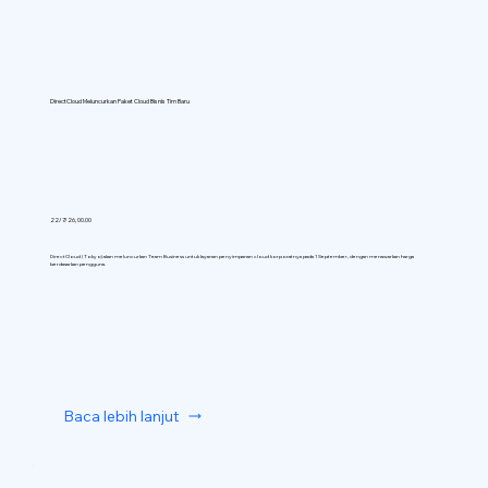
DirectCloud Meluncurkan Paket Cloud Bisnis Tim Baru
22/7/26, 00.00
DirectCloud (Tokyo) akan meluncurkan Team Business untuk layanan penyimpanan cloud korporatnya pada 1 September, dengan menawarkan harga
berdasarkan pengguna.
Baca lebih lanjut