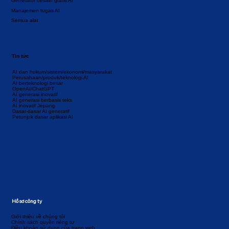
Generator desain grafis AI
Manajemen tugas AI
Semua alat
Tin tức
AI dan hukum/sistem/ekonomi/masyarakat
Perusahaan/produk/teknologi AI
AI berteknologi besar
OpenAI/ChatGPT
AI generasi inovatif
AI generasi berbasis teks
AI inovatif Jepang
Dasar-dasar AI generatif
Petunjuk dasar aplikasi AI
Hồ sơ công ty
Giới thiệu về chúng tôi
Chính sách quyền riêng tư
Điều khoản sử dụng của trang web