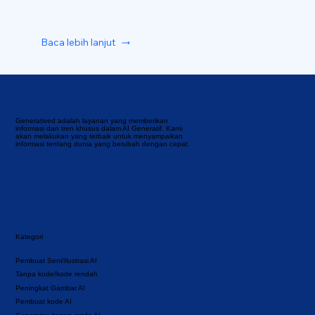
Baca lebih lanjut
Generatived adalah layanan yang memberikan
informasi dan tren khusus dalam AI Generatif. Kami
akan melakukan yang terbaik untuk menyampaikan
informasi tentang dunia yang berubah dengan cepat.
Kategori
Pembuat Seni/Ilustrasi AI
Tanpa kode/kode rendah
Peningkat Gambar AI
Pembuat kode AI