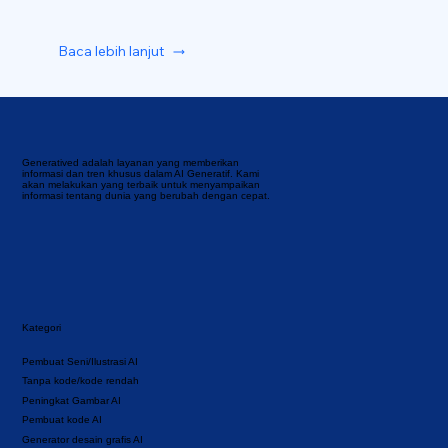
Baca lebih lanjut
Generatived adalah layanan yang memberikan
informasi dan tren khusus dalam AI Generatif. Kami
akan melakukan yang terbaik untuk menyampaikan
informasi tentang dunia yang berubah dengan cepat.
Kategori
Pembuat Seni/Ilustrasi AI
Tanpa kode/kode rendah
Peningkat Gambar AI
Pembuat kode AI
Generator desain grafis AI