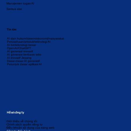
Manajemen tugas AI
Semua alat
Tin tức
AI dan hukum/sistem/ekonomi/masyarakat
Perusahaan/produk/teknologi AI
AI berteknologi besar
OpenAI/ChatGPT
AI generasi inovatif
AI generasi berbasis teks
AI inovatif Jepang
Dasar-dasar AI generatif
Petunjuk dasar aplikasi AI
Hồ sơ công ty
Giới thiệu về chúng tôi
Chính sách quyền riêng tư
Điều khoản sử dụng của trang web