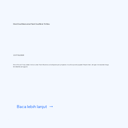
DirectCloud Meluncurkan Paket Cloud Bisnis Tim Baru
22/7/26, 00.00
DirectCloud (Tokyo) akan meluncurkan Team Business untuk layanan penyimpanan cloud korporatnya pada 1 September, dengan menawarkan harga
berdasarkan pengguna.
Baca lebih lanjut