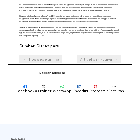
Perusahaan mencatat bahwa operator logistik terus menghadapi kekurangan pengemudi, kenaikan biaya bahan bakar
dan tenaga kerja, serta tekanan regulasi. Terlepas dari upaya operasional, masalah seperti perjalanan kendaraan
kosong, efisiensi pemuatan yang rendah, dan rute pengiriman yang tidak efisien terus memengaruhi margin.
Dibangun di atas platform AI LogiPro di IDX, solusi ini mengkonsolidasikan data pesanan, pengiriman, kendaraan,
pengemudi, dan rute ke dalam lingkungan terpadu. Fungsi analisis dan optimasi berbasis AI mendukung perencanaan
pengiriman, peningkatan efisiensi pemuatan, dan pemilihan rute berdasarkan data operasional.
AIData menunjukkan bahwa sistem ini dapat berkontribusi pada tingkat pemuatan yang lebih tinggi, rasio perjalanan
kosong yang lebih rendah, pengurangan biaya bahan bakar, dan peningkatan efisiensi pengiriman. Perusahaan tersebut
juga menyoroti bahwa AI孔明 di IDX telah diakui sebagai alat yang memenuhi syarat di bawah program Subsidi Digitalisasi
dan Adopsi AI Jepang 2026.
Sumber: Siaran pers
Pos sebelumnya
Artikel berikutnya
Bagikan artikel ini:
Facebook
X (Twitter)
WhatsApp
LinkedIn
Pinterest
Salin tautan
Berita terkini