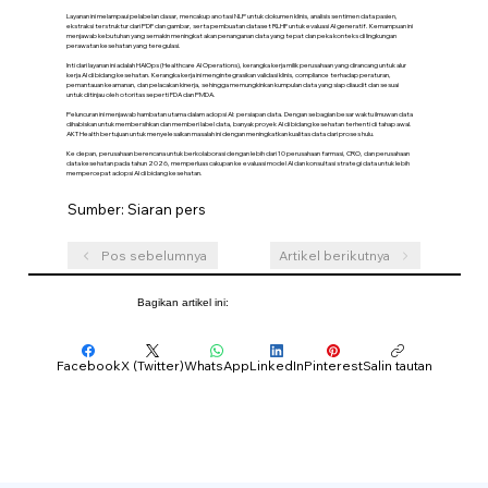
Layanan ini melampaui pelabelan dasar, mencakup anotasi NLP untuk dokumen klinis, analisis sentimen data pasien,
ekstraksi terstruktur dari PDF dan gambar, serta pembuatan dataset RLHF untuk evaluasi AI generatif. Kemampuan ini
menjawab kebutuhan yang semakin meningkat akan penanganan data yang tepat dan peka konteks di lingkungan
perawatan kesehatan yang teregulasi.
Inti dari layanan ini adalah HAIOps (Healthcare AI Operations), kerangka kerja milik perusahaan yang dirancang untuk alur
kerja AI di bidang kesehatan. Kerangka kerja ini mengintegrasikan validasi klinis, compliance terhadap peraturan,
pemantauan keamanan, dan pelacakan kinerja, sehingga memungkinkan kumpulan data yang siap diaudit dan sesuai
untuk ditinjau oleh otoritas seperti FDA dan PMDA.
Peluncuran ini menjawab hambatan utama dalam adopsi AI: persiapan data. Dengan sebagian besar waktu ilmuwan data
dihabiskan untuk membersihkan dan memberi label data, banyak proyek AI di bidang kesehatan terhenti di tahap awal.
AKT Health bertujuan untuk menyelesaikan masalah ini dengan meningkatkan kualitas data dari proses hulu.
Ke depan, perusahaan berencana untuk berkolaborasi dengan lebih dari 10 perusahaan farmasi, CRO, dan perusahaan
data kesehatan pada tahun 2026, memperluas cakupan ke evaluasi model AI dan konsultasi strategi data untuk lebih
mempercepat adopsi AI di bidang kesehatan.
Sumber: Siaran pers
Pos sebelumnya
Artikel berikutnya
Bagikan artikel ini:
Facebook
X (Twitter)
WhatsApp
LinkedIn
Pinterest
Salin tautan