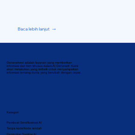
Baca lebih lanjut
Generatived adalah layanan yang memberikan
informasi dan tren khusus dalam AI Generatif. Kami
akan melakukan yang terbaik untuk menyampaikan
informasi tentang dunia yang berubah dengan cepat.
Kategori
Pembuat Seni/Ilustrasi AI
Tanpa kode/kode rendah
Peningkat Gambar AI