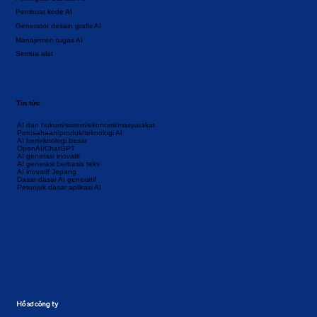
Pembuat kode AI
Generator desain grafis AI
Manajemen tugas AI
Semua alat
Tin tức
AI dan hukum/sistem/ekonomi/masyarakat
Perusahaan/produk/teknologi AI
AI berteknologi besar
OpenAI/ChatGPT
AI generasi inovatif
AI generasi berbasis teks
AI inovatif Jepang
Dasar-dasar AI generatif
Petunjuk dasar aplikasi AI
Hồ sơ công ty