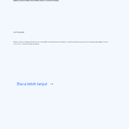
Hightec Systems Meluncurkan AIfitte untuk E-commerce Pakaian
22/7/26, 00.00
Hightec Systems (Okayama) telah meluncurkan AIfitte, sebuah layanan pembuatan model AI yang dirancang untuk membuat gambar pakaian untuk e-
commerce, media sosial, dan periklanan.
Baca lebih lanjut