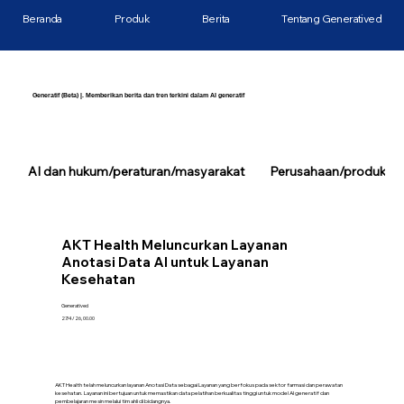
Beranda
Produk
Berita
Tentang Generatived
Generatif (Beta) |. Memberikan berita dan tren terkini dalam AI generatif
AI dan hukum/peraturan/masyarakat
Perusahaan/produk/tek
AKT Health Meluncurkan Layanan
Anotasi Data AI untuk Layanan
Kesehatan
Generatived
27/4/26, 00.00
AKT Health telah meluncurkan layanan Anotasi Data sebagai Layanan yang berfokus pada sektor farmasi dan perawatan
kesehatan. Layanan ini bertujuan untuk memastikan data pelatihan berkualitas tinggi untuk model AI generatif dan
pembelajaran mesin melalui tim ahli di bidangnya.