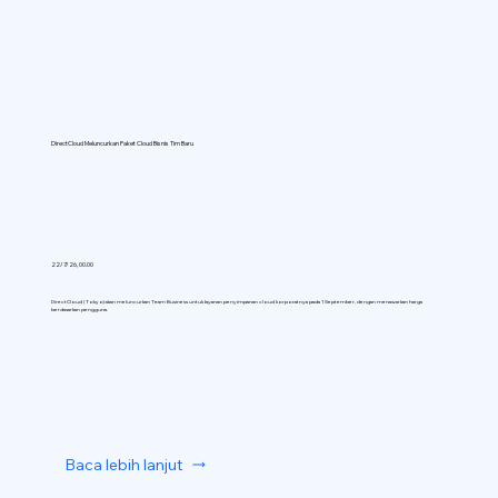
DirectCloud Meluncurkan Paket Cloud Bisnis Tim Baru
22/7/26, 00.00
DirectCloud (Tokyo) akan meluncurkan Team Business untuk layanan penyimpanan cloud korporatnya pada 1 September, dengan menawarkan harga
berdasarkan pengguna.
Baca lebih lanjut