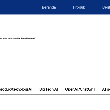
Beranda
Produk
Beri
an berita dan tren terkini dalam AI generatif
roduk/teknologi AI
Big Tech AI
OpenAI/ChatGPT
AI g