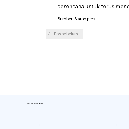
berencana untuk terus mendu
Sumber: Siaran pers
Pos sebelumnya
Tin tức mới nhất