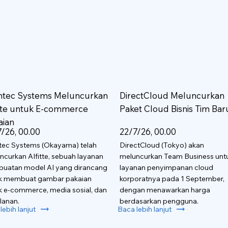
htec Systems Meluncurkan
DirectCloud Meluncurkan
itte untuk E-commerce
Paket Cloud Bisnis Tim Bar
aian
/26, 00.00
22/7/26, 00.00
tec Systems (Okayama) telah
DirectCloud (Tokyo) akan
ncurkan AIfitte, sebuah layanan
meluncurkan Team Business unt
uatan model AI yang dirancang
layanan penyimpanan cloud
k membuat gambar pakaian
korporatnya pada 1 September,
k e-commerce, media sosial, dan
dengan menawarkan harga
lanan.
berdasarkan pengguna.
lebih lanjut
Baca lebih lanjut