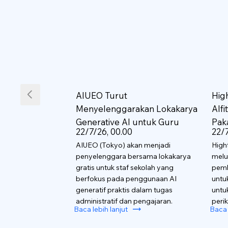
AIUEO Turut
Hig
Menyelenggarakan Lokakarya
AIf
Generative AI untuk Guru
Pak
22/7/26, 00.00
22/7
AIUEO (Tokyo) akan menjadi
High
penyelenggara bersama lokakarya
melu
gratis untuk staf sekolah yang
pemb
berfokus pada penggunaan AI
untu
generatif praktis dalam tugas
untu
administratif dan pengajaran.
perik
Baca lebih lanjut
Baca 