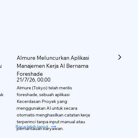
Almure Meluncurkan Aplikasi
u
Manajemen Kerja AI Bernama
Foreshade
21/7/26, 00.00
Almure (Tokyo) telah merilis
uk
foreshade, sebuah aplikasi
Kecerdasan Proyek yang
menggunakan AI untuk secara
otomatis menghasilkan catatan kerja
terperinci tanpa input manual atau
Baca lebih lanjut
pemantauan karyawan.