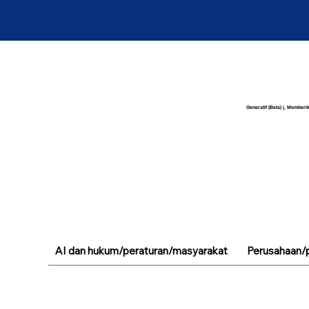
Generatif (Beta) |. Memberik
AI dan hukum/peraturan/masyarakat
Perusahaan/p