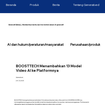
Beranda
Produk
Berita
Tentang Generatived
Generatif (Beta) |. Memberikan berita dan tren terkini dalam AI generatif
AI dan hukum/peraturan/masyarakat
Perusahaan/produk/tek
BOOSTTECH Menambahkan 13 Model
Video AI ke Platformnya
Generatived
6/4/26, 00.00
BOOSTTECH mengumumkan penambahan 13 model pembuatan video AI ke platform SHORTBOOSTER-nya,
memungkinkan pengguna untuk memilih model berdasarkan kualitas, kecepatan, dan kasus penggunaan. Pembaruan ini
diharapkan dapat meningkatkan fleksibilitas dalam produksi video pendek.