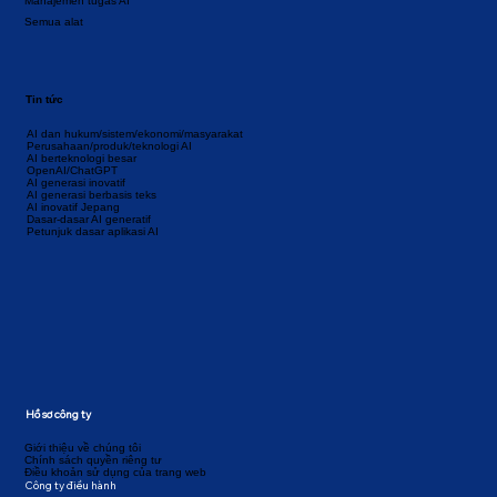
Manajemen tugas AI
Semua alat
Tin tức
AI dan hukum/sistem/ekonomi/masyarakat
Perusahaan/produk/teknologi AI
AI berteknologi besar
OpenAI/ChatGPT
AI generasi inovatif
AI generasi berbasis teks
AI inovatif Jepang
Dasar-dasar AI generatif
Petunjuk dasar aplikasi AI
Hồ sơ công ty
Giới thiệu về chúng tôi
Chính sách quyền riêng tư
Điều khoản sử dụng của trang web
Công ty điều hành