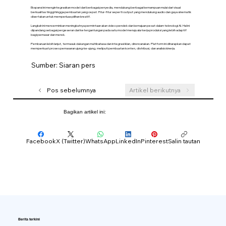
Ekspansi ini mengintegrasikan model dari berbagai penyedia, mendukung berbagai kemampuan mulai dari visual
berkualitas tinggi hingga pembuatan yang cepat. Fitur-fitur seperti output yang mendukung audio dan gaya sinematik
disertakan untuk memperluas pilihan kreatif.
Langkah ini mencerminkan meningkatnya permintaan akan video pendek dan kemajuan pesat dalam teknologi AI. Hal ini
dipandang sebagai pergeseran dari ketergantungan pada satu model menuju alur kerja produksi yang lebih adaptif
bagi pemasar dan merek.
Pembaruan lebih lanjut, termasuk dukungan multibahasa dan integrasi iklan, direncanakan. Platform ini diharapkan dapat
memperkuat proses pemasaran ujung-ke-ujung, meliputi pembuatan konten, distribusi, dan analisis kinerja.
Sumber: Siaran pers
Pos sebelumnya
Artikel berikutnya
Bagikan artikel ini:
Facebook
X (Twitter)
WhatsApp
LinkedIn
Pinterest
Salin tautan
Berita terkini