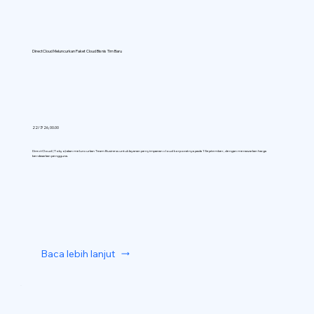
DirectCloud Meluncurkan Paket Cloud Bisnis Tim Baru
22/7/26, 00.00
DirectCloud (Tokyo) akan meluncurkan Team Business untuk layanan penyimpanan cloud korporatnya pada 1 September, dengan menawarkan harga
berdasarkan pengguna.
Baca lebih lanjut