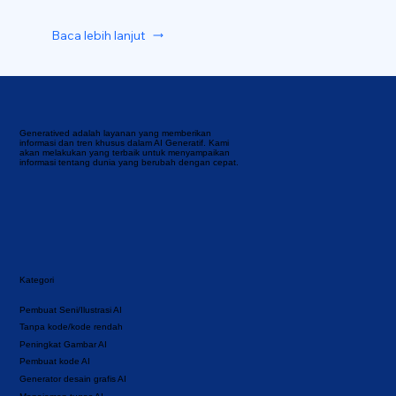
Baca lebih lanjut
Generatived adalah layanan yang memberikan
informasi dan tren khusus dalam AI Generatif. Kami
akan melakukan yang terbaik untuk menyampaikan
informasi tentang dunia yang berubah dengan cepat.
Kategori
Pembuat Seni/Ilustrasi AI
Tanpa kode/kode rendah
Peningkat Gambar AI
Pembuat kode AI
Generator desain grafis AI