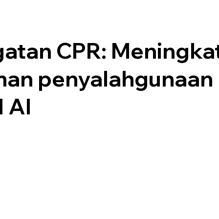
gatan CPR: Meningka
an penyalahgunaan
 AI