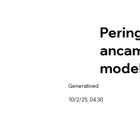
Perin
ancam
model
Generatived
10/2/25, 04.30