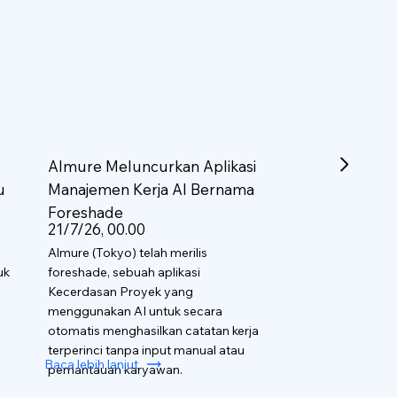
Almure Meluncurkan Aplikasi
u
Manajemen Kerja AI Bernama
Foreshade
21/7/26, 00.00
Almure (Tokyo) telah merilis
uk
foreshade, sebuah aplikasi
Kecerdasan Proyek yang
menggunakan AI untuk secara
otomatis menghasilkan catatan kerja
terperinci tanpa input manual atau
Baca lebih lanjut
pemantauan karyawan.