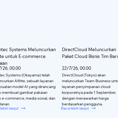
htec Systems Meluncurkan
DirectCloud Meluncurkan
itte untuk E-commerce
Paket Cloud Bisnis Tim Bar
aian
/26, 00.00
22/7/26, 00.00
tec Systems (Okayama) telah
DirectCloud (Tokyo) akan
ncurkan AIfitte, sebuah layanan
meluncurkan Team Business unt
uatan model AI yang dirancang
layanan penyimpanan cloud
k membuat gambar pakaian
korporatnya pada 1 September,
k e-commerce, media sosial, dan
dengan menawarkan harga
lanan.
berdasarkan pengguna.
lebih lanjut
Baca lebih lanjut