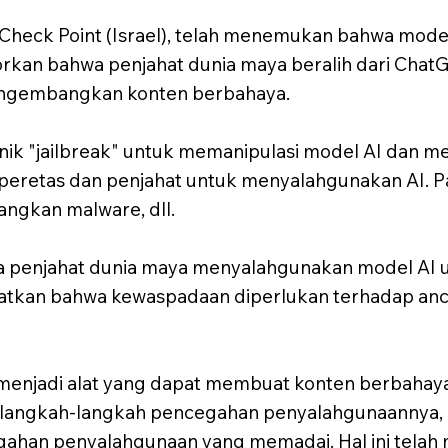
an Check Point (Israel), telah menemukan bahwa mo
kan bahwa penjahat dunia maya beralih dari ChatGP
gembangkan konten berbahaya.
ik "jailbreak" untuk memanipulasi model AI dan m
peretas dan penjahat untuk menyalahgunakan AI. P
ngkan malware, dll.
a penjahat dunia maya menyalahgunakan model AI
tkan bahwa kewaspadaan diperlukan terhadap anc
enjadi alat yang dapat membuat konten berbahaya
angkah-langkah pencegahan penyalahgunaannya, m
han penyalahgunaan yang memadai. Hal ini telah