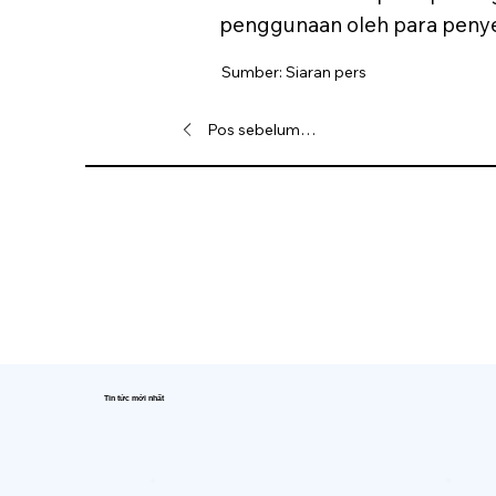
penggunaan oleh para peny
Sumber: Siaran pers
Pos sebelumnya
Tin tức mới nhất