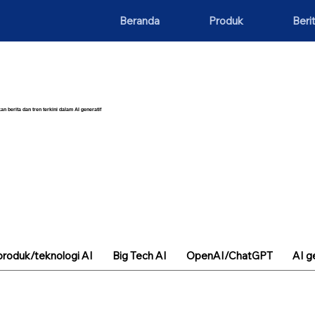
Beranda
Produk
Beri
an berita dan tren terkini dalam AI generatif
roduk/teknologi AI
Big Tech AI
OpenAI/ChatGPT
AI g