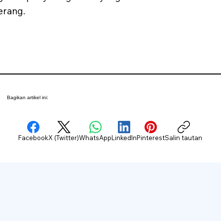
erang.
Bagikan artikel ini:
Facebook
X (Twitter)
WhatsApp
LinkedIn
Pinterest
Salin tautan