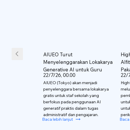
AIUEO Turut
Hig
Menyelenggarakan Lokakarya
AIf
Generative AI untuk Guru
Pak
22/7/26, 00.00
22/7
AIUEO (Tokyo) akan menjadi
High
penyelenggara bersama lokakarya
melu
gratis untuk staf sekolah yang
pemb
berfokus pada penggunaan AI
untu
generatif praktis dalam tugas
untu
administratif dan pengajaran.
perik
Baca lebih lanjut
Baca 