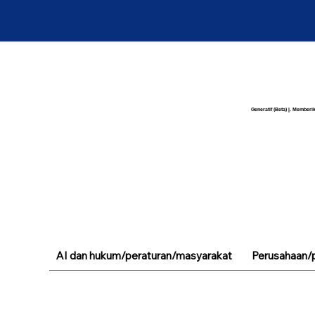
Generatif (Beta) |. Memberik
AI dan hukum/peraturan/masyarakat
Perusahaan/p