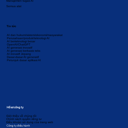
Manajemen tugas AI
Semua alat
Tin tức
AI dan hukum/sistem/ekonomi/masyarakat
Perusahaan/produk/teknologi AI
AI berteknologi besar
OpenAI/ChatGPT
AI generasi inovatif
AI generasi berbasis teks
AI inovatif Jepang
Dasar-dasar AI generatif
Petunjuk dasar aplikasi AI
Hồ sơ công ty
Giới thiệu về chúng tôi
Chính sách quyền riêng tư
Điều khoản sử dụng của trang web
Công ty điều hành