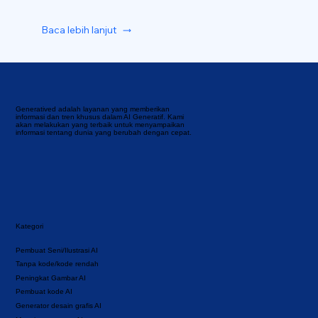
Baca lebih lanjut
Generatived adalah layanan yang memberikan
informasi dan tren khusus dalam AI Generatif. Kami
akan melakukan yang terbaik untuk menyampaikan
informasi tentang dunia yang berubah dengan cepat.
Kategori
Pembuat Seni/Ilustrasi AI
Tanpa kode/kode rendah
Peningkat Gambar AI
Pembuat kode AI
Generator desain grafis AI