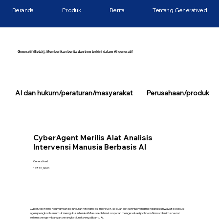
Beranda
Produk
Berita
Tentang Generatived
Generatif (Beta) |. Memberikan berita dan tren terkini dalam AI generatif
AI dan hukum/peraturan/masyarakat
Perusahaan/produk/tek
CyberAgent Merilis Alat Analisis
Intervensi Manusia Berbasis AI
Generatived
1/7/26, 00.00
CyberAgent mengumumkan peluncuran hitl-harness-improver, sebuah alat GitHub yang menganalisis riwayat eksekusi
agen pengkodean untuk mengukur interaksi Manusia-dalam-Loop dan mengevaluasi pola konfirmasi dan intervensi
selama pengembangan perangkat lunak yang dibantu AI.