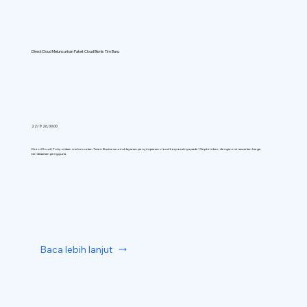
DirectCloud Meluncurkan Paket Cloud Bisnis Tim Baru
22/7/26, 00.00
DirectCloud (Tokyo) akan meluncurkan Team Business untuk layanan penyimpanan cloud korporatnya pada 1 September, dengan menawarkan harga
berdasarkan pengguna.
Baca lebih lanjut