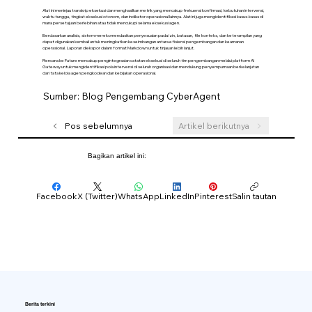
Alat ini meninjau transkrip eksekusi dan menghasilkan metrik yang mencakup frekuensi konfirmasi, kebutuhan intervensi,
waktu tunggu, tingkat eksekusi otonom, dan indikator operasional lainnya. Alat ini juga mengidentifikasi kasus-kasus di
mana persetujuan berlebihan atau tidak mencukupi selama eksekusi agen.
Berdasarkan analisis, sistem merekomendasikan penyesuaian pada izin, batasan, file konteks, dan keterampilan yang
dapat digunakan kembali untuk meningkatkan keseimbangan antara efisiensi pengembangan dan keamanan
operasional. Laporan diekspor dalam format Markdown untuk tinjauan lebih lanjut.
Rencana ke Future mencakup pengintegrasian catatan eksekusi di seluruh tim pengembangan melalui platform AI
Gateway untuk mengidentifikasi pola intervensi di seluruh organisasi dan mendukung penyempurnaan berkelanjutan
dari tata kelola agen pengkodean dan kebijakan operasional.
Sumber: Blog Pengembang CyberAgent
Pos sebelumnya
Artikel berikutnya
Bagikan artikel ini:
Facebook
X (Twitter)
WhatsApp
LinkedIn
Pinterest
Salin tautan
Berita terkini