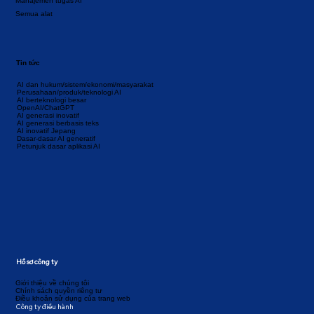
Manajemen tugas AI
Semua alat
Tin tức
AI dan hukum/sistem/ekonomi/masyarakat
Perusahaan/produk/teknologi AI
AI berteknologi besar
OpenAI/ChatGPT
AI generasi inovatif
AI generasi berbasis teks
AI inovatif Jepang
Dasar-dasar AI generatif
Petunjuk dasar aplikasi AI
Hồ sơ công ty
Giới thiệu về chúng tôi
Chính sách quyền riêng tư
Điều khoản sử dụng của trang web
Công ty điều hành