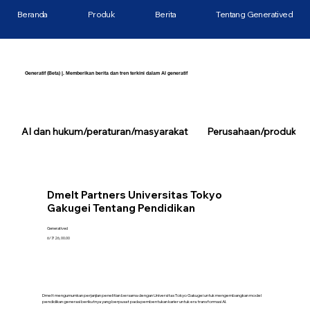
Beranda
Produk
Berita
Tentang Generatived
Generatif (Beta) |. Memberikan berita dan tren terkini dalam AI generatif
AI dan hukum/peraturan/masyarakat
Perusahaan/produk/tek
Dmelt Partners Universitas Tokyo
Gakugei Tentang Pendidikan
Generatived
6/7/26, 00.00
Dmelt mengumumkan perjanjian penelitian bersama dengan Universitas Tokyo Gakugei untuk mengembangkan model
pendidikan generasi berikutnya yang berpusat pada pembentukan karier untuk era transformasi AI.