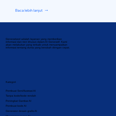
Baca lebih lanjut
Generatived adalah layanan yang memberikan
informasi dan tren khusus dalam AI Generatif. Kami
akan melakukan yang terbaik untuk menyampaikan
informasi tentang dunia yang berubah dengan cepat.
Kategori
Pembuat Seni/Ilustrasi AI
Tanpa kode/kode rendah
Peningkat Gambar AI
Pembuat kode AI
Generator desain grafis AI