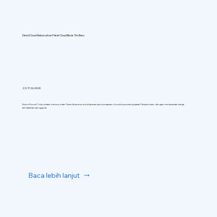
DirectCloud Meluncurkan Paket Cloud Bisnis Tim Baru
22/7/26, 00.00
DirectCloud (Tokyo) akan meluncurkan Team Business untuk layanan penyimpanan cloud korporatnya pada 1 September, dengan menawarkan harga
berdasarkan pengguna.
Baca lebih lanjut