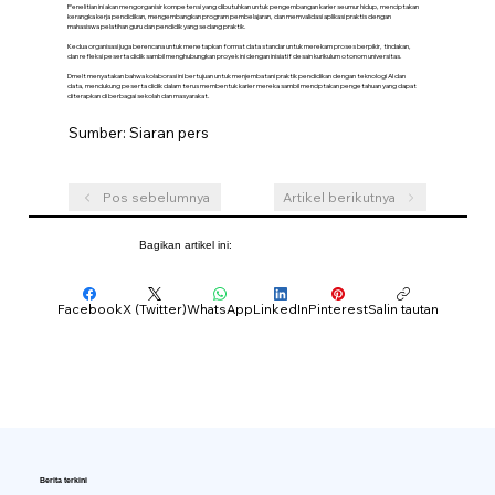
Penelitian ini akan mengorganisir kompetensi yang dibutuhkan untuk pengembangan karier seumur hidup, menciptakan
kerangka kerja pendidikan, mengembangkan program pembelajaran, dan memvalidasi aplikasi praktis dengan
mahasiswa pelatihan guru dan pendidik yang sedang praktik.
Kedua organisasi juga berencana untuk menetapkan format data standar untuk merekam proses berpikir, tindakan,
dan refleksi peserta didik sambil menghubungkan proyek ini dengan inisiatif desain kurikulum otonom universitas.
Dmelt menyatakan bahwa kolaborasi ini bertujuan untuk menjembatani praktik pendidikan dengan teknologi AI dan
data, mendukung peserta didik dalam terus membentuk karier mereka sambil menciptakan pengetahuan yang dapat
diterapkan di berbagai sekolah dan masyarakat.
Sumber: Siaran pers
Pos sebelumnya
Artikel berikutnya
Bagikan artikel ini:
Facebook
X (Twitter)
WhatsApp
LinkedIn
Pinterest
Salin tautan
Berita terkini