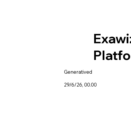
Exawi
Platf
Generatived
29/6/26, 00.00