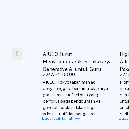
AIUEO Turut
Hig
Menyelenggarakan Lokakarya
AIf
Generative AI untuk Guru
Pak
22/7/26, 00.00
22/7
AIUEO (Tokyo) akan menjadi
High
penyelenggara bersama lokakarya
melu
gratis untuk staf sekolah yang
pemb
berfokus pada penggunaan AI
untu
generatif praktis dalam tugas
untu
administratif dan pengajaran.
perik
Baca lebih lanjut
Baca 