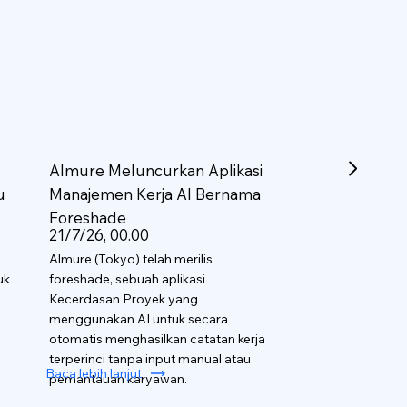
Almure Meluncurkan Aplikasi
u
Manajemen Kerja AI Bernama
Foreshade
21/7/26, 00.00
Almure (Tokyo) telah merilis
uk
foreshade, sebuah aplikasi
Kecerdasan Proyek yang
menggunakan AI untuk secara
otomatis menghasilkan catatan kerja
terperinci tanpa input manual atau
Baca lebih lanjut
pemantauan karyawan.