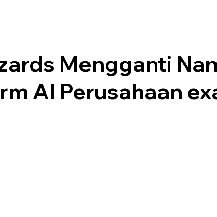
zards Mengganti Na
orm AI Perusahaan e