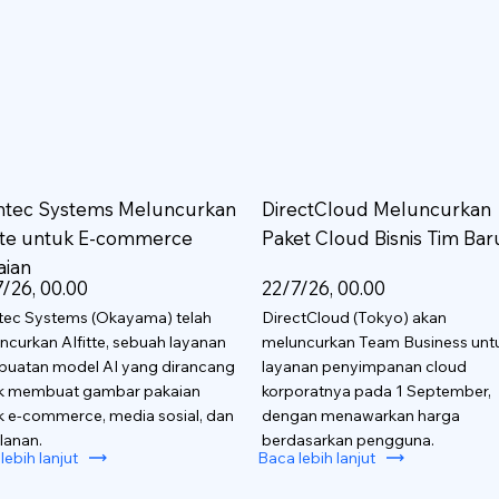
htec Systems Meluncurkan
DirectCloud Meluncurkan
itte untuk E-commerce
Paket Cloud Bisnis Tim Bar
aian
/26, 00.00
22/7/26, 00.00
tec Systems (Okayama) telah
DirectCloud (Tokyo) akan
ncurkan AIfitte, sebuah layanan
meluncurkan Team Business unt
uatan model AI yang dirancang
layanan penyimpanan cloud
k membuat gambar pakaian
korporatnya pada 1 September,
k e-commerce, media sosial, dan
dengan menawarkan harga
lanan.
berdasarkan pengguna.
lebih lanjut
Baca lebih lanjut