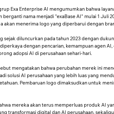
grup Exa Enterprise AI mengumumkan bahwa layana
 berganti nama menjadi "exaBase AI" mulai 1 Juli 2
ga akan menerima logo yang diperbarui dengan bra
ng sejak diluncurkan pada tahun 2023 dengan duku
 diperkaya dengan pencarian, kemampuan agen AI, d
ong adopsi AI di perusahaan sehari-hari.
ebut mengatakan bahwa perubahan merek ini menc
jadi solusi AI perusahaan yang lebih luas yang men
ngetahuan. Pembaruan logo dimaksudkan untuk men
hwa mereka akan terus memperluas produk AI ya
 transformasi digital dan AI perusahaan, sekalig