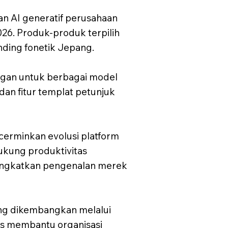
n AI generatif perusahaan
026. Produk-produk terpilih
nding fonetik Jepang.
ngan untuk berbagai model
an fitur templat petunjuk
erminkan evolusi platform
dukung produktivitas
ingkatkan pengenalan merek
ng dikembangkan melalui
us membantu organisasi