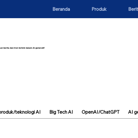
Beranda
Produk
Beri
an berita dan tren terkini dalam AI generatif
roduk/teknologi AI
Big Tech AI
OpenAI/ChatGPT
AI g