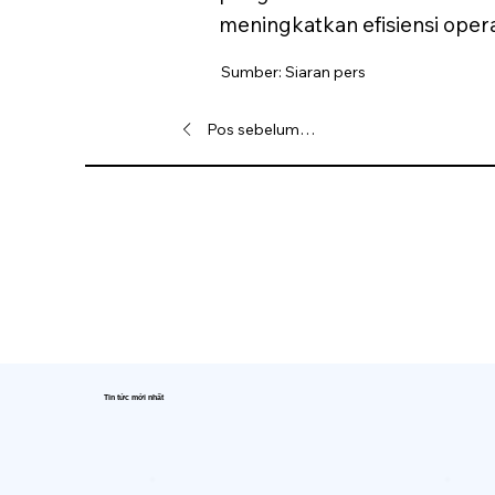
meningkatkan efisiensi opera
Sumber: Siaran pers
Pos sebelumnya
Tin tức mới nhất