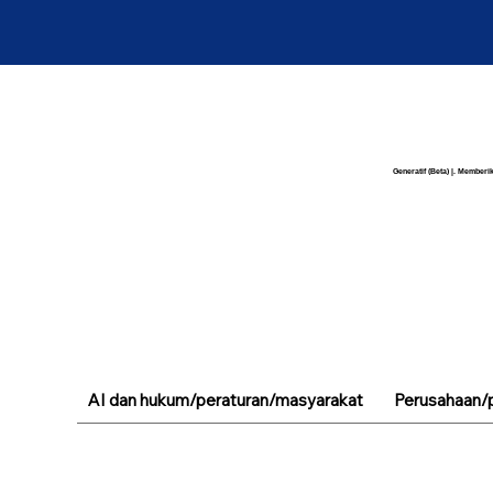
Generatif (Beta) |. Memberik
AI dan hukum/peraturan/masyarakat
Perusahaan/p