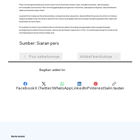
Paket ini mengatasi hambatan umum seperti keterbatasan sumber daya, masalah keamanan, dan kurangnya
keterampilan operasional. Paket ini menggabungkan pengaturan tata kelola, dukungan konfigurasi, dan pelatihan ke
dalam penawaran yang efisien.
Layanan ini mencakup pembuatan panduan, pengaturan akun yang aman, dan pelatihan khusus peran untuk non-insinyur.
Tujuannya adalah untuk membantu departemen seperti penjualan dan perencanaan mengintegrasikan AI ke dalam alur
kerja harian secara efisien.
Perusahaan tersebut menyatakan bahwa manfaatnya dapat mencakup pengurangan waktu pengembangan,
peningkatan produktivitas pemasaran, dan penyederhanaan tugas back-office. Konsultasi gratis juga tersedia untuk
mendukung keputusan adopsi tahap awal.
Sumber: Siaran pers
Pos sebelumnya
Artikel berikutnya
Bagikan artikel ini:
Facebook
X (Twitter)
WhatsApp
LinkedIn
Pinterest
Salin tautan
Berita terkini