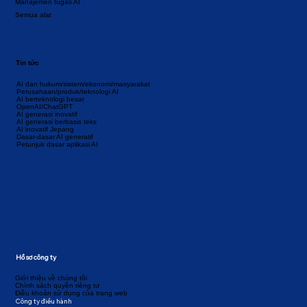
Manajemen tugas AI
Semua alat
Tin tức
AI dan hukum/sistem/ekonomi/masyarakat
Perusahaan/produk/teknologi AI
AI berteknologi besar
OpenAI/ChatGPT
AI generasi inovatif
AI generasi berbasis teks
AI inovatif Jepang
Dasar-dasar AI generatif
Petunjuk dasar aplikasi AI
Hồ sơ công ty
Giới thiệu về chúng tôi
Chính sách quyền riêng tư
Điều khoản sử dụng của trang web
Công ty điều hành