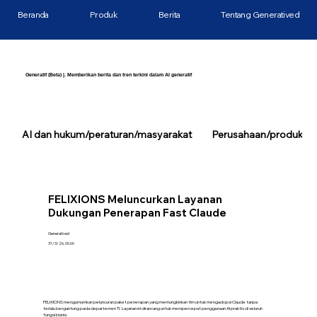
Beranda
Produk
Berita
Tentang Generatived
Generatif (Beta) |. Memberikan berita dan tren terkini dalam AI generatif
AI dan hukum/peraturan/masyarakat
Perusahaan/produk/tek
FELIXIONS Meluncurkan Layanan
Dukungan Penerapan Fast Claude
Generatived
31/3/26, 00.00
FELIXIONS mengumumkan peluncuran paket penerapan yang memungkinkan tim untuk mengadopsi Claude tanpa
terlalu bergantung pada departemen TI. Layanan ini dirancang untuk mempercepat penggunaan AI praktis di seluruh
fungsi bisnis.