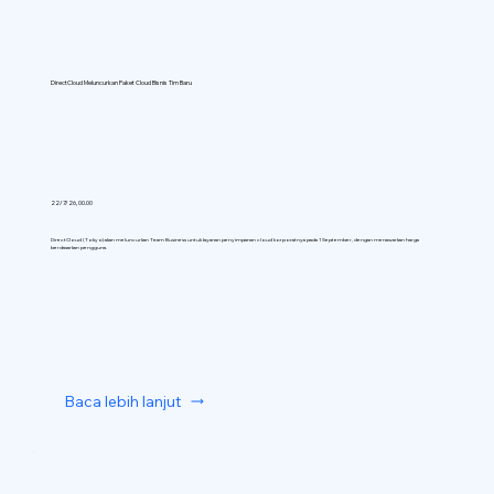
DirectCloud Meluncurkan Paket Cloud Bisnis Tim Baru
22/7/26, 00.00
DirectCloud (Tokyo) akan meluncurkan Team Business untuk layanan penyimpanan cloud korporatnya pada 1 September, dengan menawarkan harga
berdasarkan pengguna.
Baca lebih lanjut