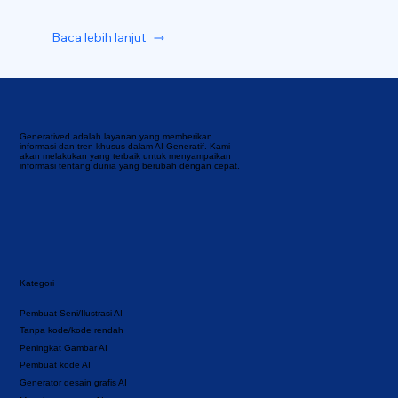
Baca lebih lanjut
Generatived adalah layanan yang memberikan
informasi dan tren khusus dalam AI Generatif. Kami
akan melakukan yang terbaik untuk menyampaikan
informasi tentang dunia yang berubah dengan cepat.
Kategori
Pembuat Seni/Ilustrasi AI
Tanpa kode/kode rendah
Peningkat Gambar AI
Pembuat kode AI
Generator desain grafis AI