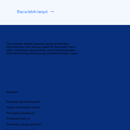
Baca lebih lanjut
Generatived adalah layanan yang memberikan
informasi dan tren khusus dalam AI Generatif. Kami
akan melakukan yang terbaik untuk menyampaikan
informasi tentang dunia yang berubah dengan cepat.
Kategori
Pembuat Seni/Ilustrasi AI
Tanpa kode/kode rendah
Peningkat Gambar AI
Pembuat kode AI
Generator desain grafis AI