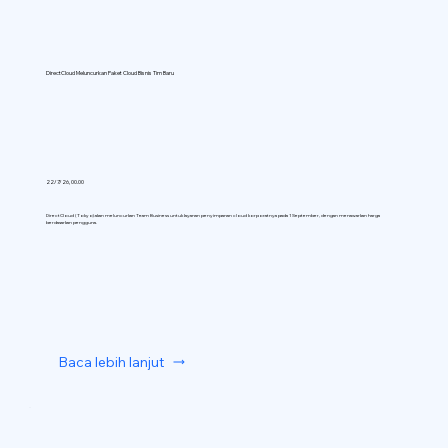
DirectCloud Meluncurkan Paket Cloud Bisnis Tim Baru
22/7/26, 00.00
DirectCloud (Tokyo) akan meluncurkan Team Business untuk layanan penyimpanan cloud korporatnya pada 1 September, dengan menawarkan harga
berdasarkan pengguna.
Baca lebih lanjut