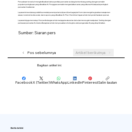
Perusahaan tersebut mengindikasikan bahwa perilaku pencarian sedang berkembang seiring dengan semakin
populernya ringkasan yang dihasilkan AI. Pengguna semakin mengandalkan saran yang dikurasi AI daripada peringkat
pencarian tradisional.
Layanan ini mendukung visibilitas melalui penempatan kutipan di berbagai platform dan mengintegrasikan manajemen
ulasan, koneksi media sosial, dan respons yang dihasilkan AI. Fitur-fitur ini bertujuan untuk menyederhanakan operasi.
Layanan ini juga mencakup fitur perlindungan untuk menjaga keakuratan data dan mencegah manipulasi. Seiring dengan
perluasan pencarian AI, bisnis diharapkan untuk menyesuaikan strategi ke arah pengenalan AI yang dioptimalkan.
Sumber: Siaran pers
Pos sebelumnya
Artikel berikutnya
Bagikan artikel ini:
Facebook
X (Twitter)
WhatsApp
LinkedIn
Pinterest
Salin tautan
Berita terkini