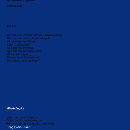
Manajemen tugas AI
Semua alat
Tin tức
AI dan hukum/sistem/ekonomi/masyarakat
Perusahaan/produk/teknologi AI
AI berteknologi besar
OpenAI/ChatGPT
AI generasi inovatif
AI generasi berbasis teks
AI inovatif Jepang
Dasar-dasar AI generatif
Petunjuk dasar aplikasi AI
Hồ sơ công ty
Giới thiệu về chúng tôi
Chính sách quyền riêng tư
Điều khoản sử dụng của trang web
Công ty điều hành