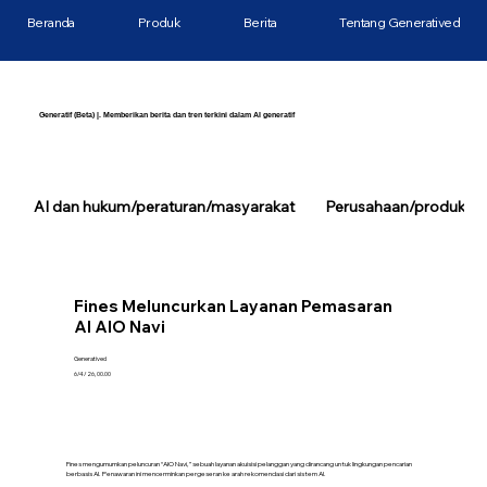
Beranda
Produk
Berita
Tentang Generatived
Generatif (Beta) |. Memberikan berita dan tren terkini dalam AI generatif
AI dan hukum/peraturan/masyarakat
Perusahaan/produk/tek
Fines Meluncurkan Layanan Pemasaran
AI AIO Navi
Generatived
6/4/26, 00.00
Fines mengumumkan peluncuran “AIO Navi,” sebuah layanan akuisisi pelanggan yang dirancang untuk lingkungan pencarian
berbasis AI. Penawaran ini mencerminkan pergeseran ke arah rekomendasi dari sistem AI.