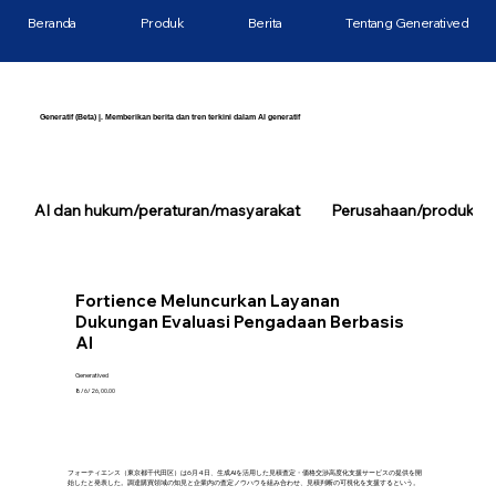
Beranda
Produk
Berita
Tentang Generatived
Generatif (Beta) |. Memberikan berita dan tren terkini dalam AI generatif
AI dan hukum/peraturan/masyarakat
Perusahaan/produk/tek
Fortience Meluncurkan Layanan
Dukungan Evaluasi Pengadaan Berbasis
AI
Generatived
8/6/26, 00.00
フォーティエンス（東京都千代田区）は6月4日、生成AIを活用した見積査定・価格交渉高度化支援サービスの提供を開
始したと発表した。調達購買領域の知見と企業内の査定ノウハウを組み合わせ、見積判断の可視化を支援するという。