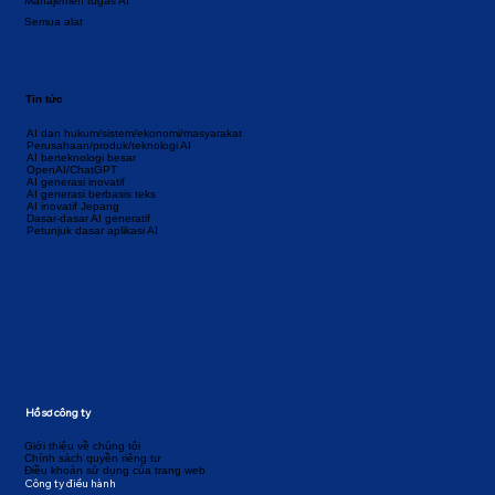
Manajemen tugas AI
Semua alat
Tin tức
AI dan hukum/sistem/ekonomi/masyarakat
Perusahaan/produk/teknologi AI
AI berteknologi besar
OpenAI/ChatGPT
AI generasi inovatif
AI generasi berbasis teks
AI inovatif Jepang
Dasar-dasar AI generatif
Petunjuk dasar aplikasi AI
Hồ sơ công ty
Giới thiệu về chúng tôi
Chính sách quyền riêng tư
Điều khoản sử dụng của trang web
Công ty điều hành