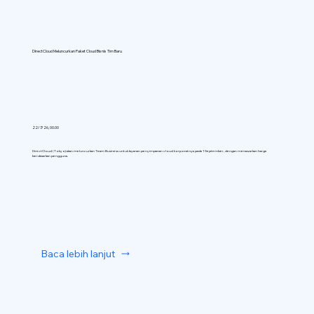
DirectCloud Meluncurkan Paket Cloud Bisnis Tim Baru
22/7/26, 00.00
DirectCloud (Tokyo) akan meluncurkan Team Business untuk layanan penyimpanan cloud korporatnya pada 1 September, dengan menawarkan harga
berdasarkan pengguna.
Baca lebih lanjut