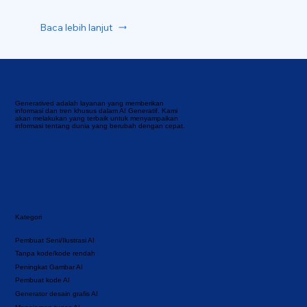
Baca lebih lanjut
Generatived adalah layanan yang memberikan
informasi dan tren khusus dalam AI Generatif. Kami
akan melakukan yang terbaik untuk menyampaikan
informasi tentang dunia yang berubah dengan cepat.
Kategori
Pembuat Seni/Ilustrasi AI
Tanpa kode/kode rendah
Peningkat Gambar AI
Pembuat kode AI
Generator desain grafis AI