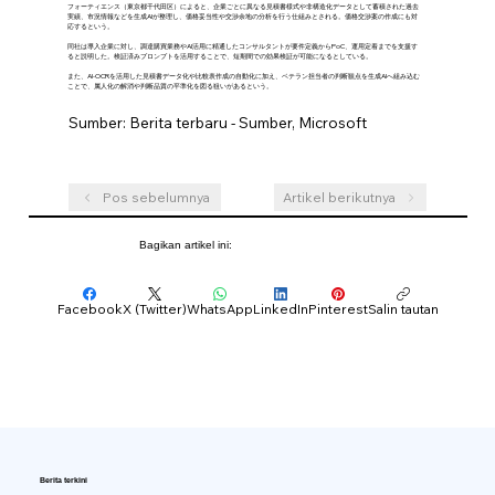
フォーティエンス（東京都千代田区）によると、企業ごとに異なる見積書様式や非構造化データとして蓄積された過去
実績、市況情報などを生成AIが整理し、価格妥当性や交渉余地の分析を行う仕組みとされる。価格交渉案の作成にも対
応するという。
同社は導入企業に対し、調達購買業務やAI活用に精通したコンサルタントが要件定義からPoC、運用定着までを支援す
ると説明した。検証済みプロンプトを活用することで、短期間での効果検証が可能になるとしている。
また、AI-OCRを活用した見積書データ化や比較表作成の自動化に加え、ベテラン担当者の判断観点を生成AIへ組み込む
ことで、属人化の解消や判断品質の平準化を図る狙いがあるという。
Sumber: Berita terbaru - Sumber, Microsoft
Pos sebelumnya
Artikel berikutnya
Bagikan artikel ini:
Facebook
X (Twitter)
WhatsApp
LinkedIn
Pinterest
Salin tautan
Berita terkini