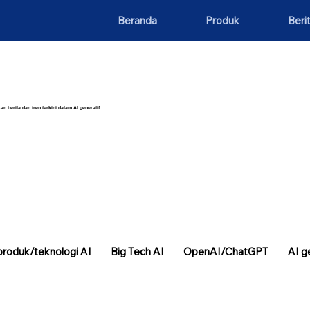
Beranda
Produk
Beri
an berita dan tren terkini dalam AI generatif
roduk/teknologi AI
Big Tech AI
OpenAI/ChatGPT
AI g