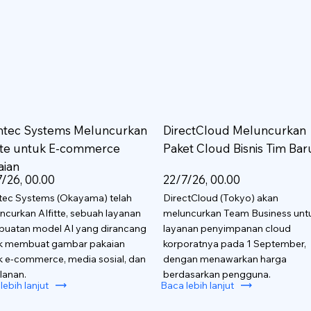
htec Systems Meluncurkan
DirectCloud Meluncurkan
itte untuk E-commerce
Paket Cloud Bisnis Tim Bar
aian
/26, 00.00
22/7/26, 00.00
tec Systems (Okayama) telah
DirectCloud (Tokyo) akan
ncurkan AIfitte, sebuah layanan
meluncurkan Team Business unt
uatan model AI yang dirancang
layanan penyimpanan cloud
k membuat gambar pakaian
korporatnya pada 1 September,
k e-commerce, media sosial, dan
dengan menawarkan harga
lanan.
berdasarkan pengguna.
lebih lanjut
Baca lebih lanjut