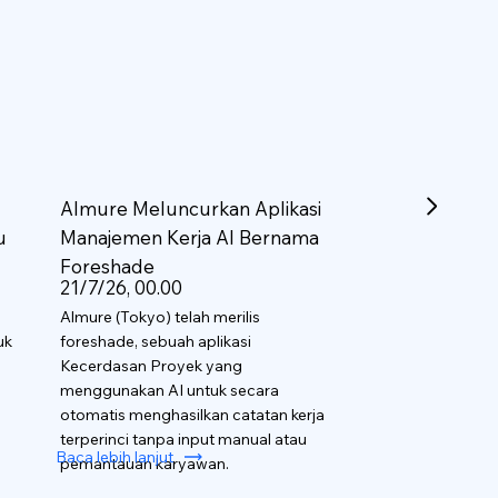
Almure Meluncurkan Aplikasi
u
Manajemen Kerja AI Bernama
Foreshade
21/7/26, 00.00
Almure (Tokyo) telah merilis
uk
foreshade, sebuah aplikasi
Kecerdasan Proyek yang
menggunakan AI untuk secara
otomatis menghasilkan catatan kerja
terperinci tanpa input manual atau
Baca lebih lanjut
pemantauan karyawan.