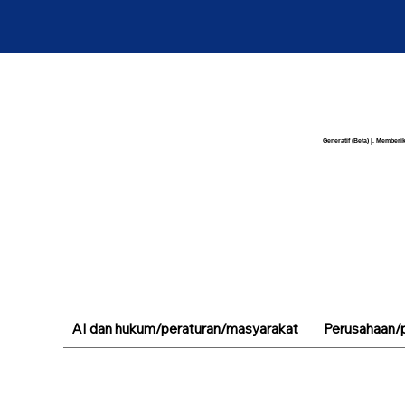
Generatif (Beta) |. Memberik
AI dan hukum/peraturan/masyarakat
Perusahaan/p