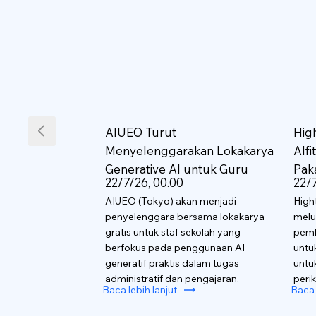
AIUEO Turut
Hig
Menyelenggarakan Lokakarya
AIf
Generative AI untuk Guru
Pak
22/7/26, 00.00
22/7
AIUEO (Tokyo) akan menjadi
High
penyelenggara bersama lokakarya
melu
gratis untuk staf sekolah yang
pemb
berfokus pada penggunaan AI
untu
generatif praktis dalam tugas
untu
administratif dan pengajaran.
perik
Baca lebih lanjut
Baca 